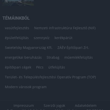
TÉMÁINKBÓL
vasútfejlesztés
Nemzeti Infrastruktúra Fejlesztő (NIF)
épületfelújítás
szennyvíz
kerékpárút
Swietelsky Magyarország Kft.
ZÁÉV Építőipari Zrt.
energetikai beruházás
Strabag
műemlékfelújítás
építőipari cégek
Pécs
útfelújítás
Terület- és Településfejlesztési Operatív Program (TOP)
Modern városok program
Impresszum
Szerzői jogok
Adatvédelem