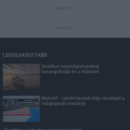
HÍRDETÉS
HÍRDETÉS
LEGOLVASOTTABB
Ikonikus nosztalgiahajókkal
barangolhatja be a Balatont
MotoGP - Ismét hazánk látja vendégül a
világbajnoki mezőnyt