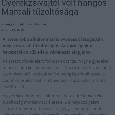
Gyerekzsivajtól volt hangos
Marcali tűzoltósága
somogy.katasztrofavedelem.hu
2017.12.03. 16:30
A héten több alkalommal is óvodások látogatták
meg a marcali tűzoltóságot. Az apróságokat
bevezették a tűz elleni védekezés alapjaiba.
A katasztrófavédelem fontosnak tartja, hogy a gyerekek
minél kisebb korban megismerjék a tűzoltók hivatását, a
személyes találkozások során pedig kipróbálhassák a
védőfelszereléseiket, s a bevetések során alkalmazott
eszközeiket.
A gyerekek minden alkalommal betekintést nyertek a
tűzoltóság mindennapi életébe. S a napi szolgálati
csoport megmutatta az ország egyik legmodernebb
laktanyáját, s a tűzoltó járműveket, amelyekkel a bajba