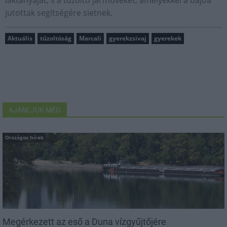
jutottak segítségére sietnek.
Aktuális
tűzoltóság
Marcali
gyerekzsivaj
gyerekek
AJÁNLJUK MÉG
Országos hírek
Megérkezett az eső a Duna vízgyűjtőjére