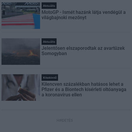
Aktuális
MotoGP - Ismét hazánk látja vendégül a
világbajnoki mezőnyt
Aktuális
Jelentősen elszaporodtak az avartüzek
Somogyban
Kitekintő
Kilencven százalékban hatásos lehet a
Pfizer és a Biontech kísérleti oltóanyaga
a koronavírus ellen
HIRDETÉS