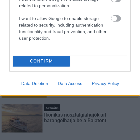
related to personalization.
Név
I want to allow Google to enable storage
related to security, including authentication
E-mail cím
functionality and fraud prevention, and other
user protection.
Feliratkozom a hírlevélre és elfogadom az
adatvédelmi
szabályzatot!
CONFIRM
FELIRATKOZÁS
Data Deletion
Data Access
Privacy Policy
LEGOLVASOTTABB
Aktuális
Ikonikus nosztalgiahajókkal
barangolhatja be a Balatont