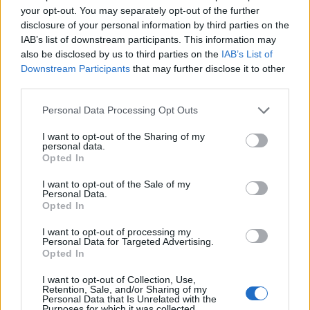
your opt-out. You may separately opt-out of the further
disclosure of your personal information by third parties on the
IAB’s list of downstream participants. This information may
also be disclosed by us to third parties on the
IAB’s List of
Downstream Participants
that may further disclose it to other
third parties.
Please note that this website/app uses one or more Google
Personal Data Processing Opt Outs
services and may gather and store information including but
Tata
not limited to your visit or usage behaviour. You may click to
műemlékfelújítás
I want to opt-out of the Sharing of my
műemlék
restaurálás
personal data.
grant or deny consent to Google and its third-party tags to
Történelmi táj, amelynek minden köve mesél –
Opted In
use your data for below specified purposes in below Google
megújul a tatai Angolkert
consent section.
I want to opt-out of the Sale of my
A projekt részeként megújulnak a területen található
Personal Data.
Opted In
műemlékek, köztük a különleges Műromok, valamint a közeli
Várkanyarban álló Nepomuki Szent János híd és szobor is.
I want to opt-out of processing my
Personal Data for Targeted Advertising.
Opted In
M1 bővítés: már zajlik a teljesen új
Bicske Kelet csomópont építése
I want to opt-out of Collection, Use,
Retention, Sale, and/or Sharing of my
Personal Data that Is Unrelated with the
Purposes for which it was collected.