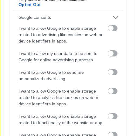
Opted Out
Új gyalogosátkelők és jelzőlámpás
csomópont épül Angyalföldön
Google consents
I want to allow Google to enable storage
related to advertising like cookies on web or
device identifiers in apps.
Másfélszeresére bővítik
Hódmezővásárhely jó hírű református
I want to allow my user data to be sent to
iskoláját
Google for online advertising purposes.
I want to allow Google to send me
Látványos építési szakasz indult be a
personalized advertising.
Flórián téri felüljárón
I want to allow Google to enable storage
related to analytics like cookies on web or
device identifiers in apps.
I want to allow Google to enable storage
related to functionality of the website or app.
HÍRLEVÉL
I want to allow Google to enable storage