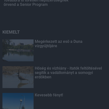
Továbbra is töretlen népszerűségnek
örvend a Senior Program
KIEMELT
Megérkezett az eső a Duna
vízgyűjtőjére
Hőség és vízhiány - itatók feltöltésével
segítik a vadállományt a somogyi
erdőkben
Kevesebb fényt!