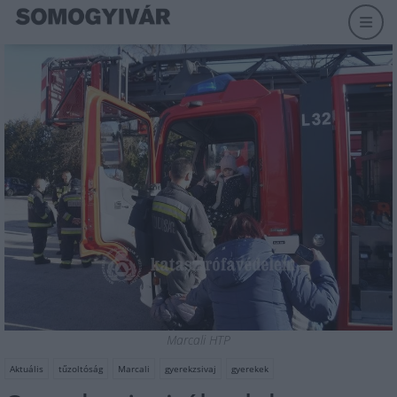
Marcali HTP
Aktuális
tűzoltóság
Marcali
gyerekzsivaj
gyerekek