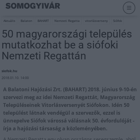
Aktuális
Balaton
BAHART
Nemzeti Regatta
vitorlásverseny
Siófok
50 magyarországi település
mutatkozhat be a siófoki
Nemzeti Regattán
siofok.hu
2018.01.10. 14:00
A Balatoni Hajózási Zrt. (BAHART) 2018. június 9-10-én
szervezi meg az idei Nemzeti Regattát, Magyarország
Településeinek Vitorlásversenyét Siófokon. Idén 50
települést látnak vendégül a szervezők, ezzel is
ünnepelve Siófok várossá válásnak 50. évfordulóját -
írja a hajózási társaság a közleményében.
A Nemzeti Regatta egy olyan országos seregszemle, ahol