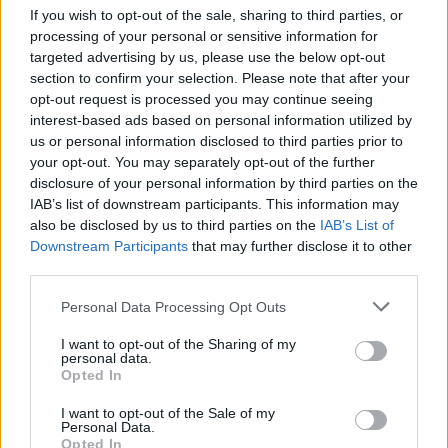
If you wish to opt-out of the sale, sharing to third parties, or
processing of your personal or sensitive information for
targeted advertising by us, please use the below opt-out
section to confirm your selection. Please note that after your
opt-out request is processed you may continue seeing
interest-based ads based on personal information utilized by
us or personal information disclosed to third parties prior to
your opt-out. You may separately opt-out of the further
MAGYAR ÉPÍTŐK
disclosure of your personal information by third parties on the
IAB’s list of downstream participants. This information may
also be disclosed by us to third parties on the
IAB’s List of
Útépítés
Downstream Participants
that may further disclose it to other
third parties.
Please note that this website/app uses one or more Google
Personal Data Processing Opt Outs
services and may gather and store information including but
not limited to your visit or usage behaviour. You may click to
I want to opt-out of the Sharing of my
personal data.
grant or deny consent to Google and its third-party tags to
Opted In
use your data for below specified purposes in below Google
consent section.
I want to opt-out of the Sale of my
Personal Data.
Opted In