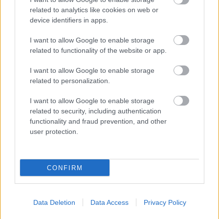
Flórián téri felüljárón
related to analytics like cookies on web or
device identifiers in apps.
I want to allow Google to enable storage
Paks II.: Mit jelent az 5. blokk új
related to functionality of the website or app.
mérföldköve a felülvizsgálat
árnyékában?
I want to allow Google to enable storage
related to personalization.
I want to allow Google to enable storage
related to security, including authentication
functionality and fraud prevention, and other
HÍRLEVÉL
user protection.
Név
CONFIRM
E-mail cím
Data Deletion
Data Access
Privacy Policy
Feliratkozom a hírlevélre és elfogadom az
adatvédelmi