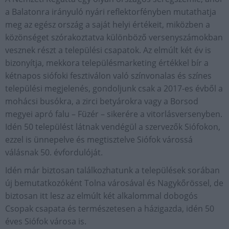
a Balatonra irányuló nyári reflektorfényben mutathatja
meg az egész ország a saját helyi értékeit, miközben a
közönséget szórakoztatva különböző versenyszámokban
vesznek részt a települési csapatok. Az elmúlt két év is
bizonyítja, mekkora településmarketing értékkel bír a
kétnapos siófoki fesztiválon való színvonalas és színes
települési megjelenés, gondoljunk csak a 2017-es évből a
mohácsi busókra, a zirci betyárokra vagy a Borsod
megyei apró falu – Füzér – sikerére a vitorlásversenyben.
Idén 50 települést látnak vendégül a szervezők Siófokon,
ezzel is ünnepelve és megtisztelve Siófok várossá
válásnak 50. évfordulóját.
Idén már biztosan találkozhatunk a települések sorában
új bemutatkozóként Tolna városával és Nagykőrössel, de
biztosan itt lesz az elmúlt két alkalommal dobogós
Csopak csapata és természetesen a házigazda, idén 50
éves Siófok városa is.