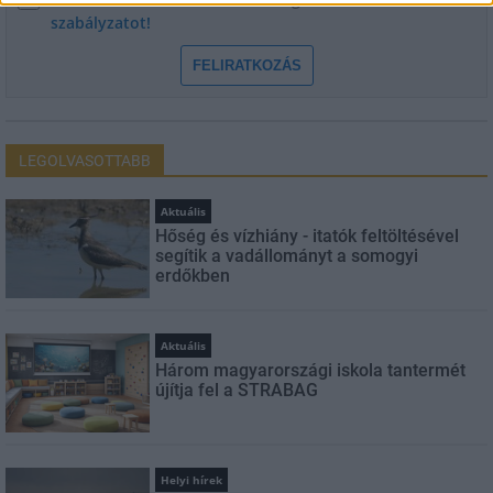
szabályzatot!
FELIRATKOZÁS
LEGOLVASOTTABB
Aktuális
Hőség és vízhiány - itatók feltöltésével
segítik a vadállományt a somogyi
erdőkben
Aktuális
Három magyarországi iskola tantermét
újítja fel a STRABAG
Helyi hírek