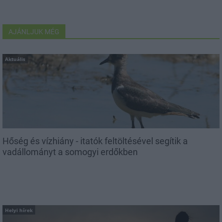
AJÁNLJUK MÉG
Aktuális
Hőség és vízhiány - itatók feltöltésével segítik a
vadállományt a somogyi erdőkben
Helyi hírek