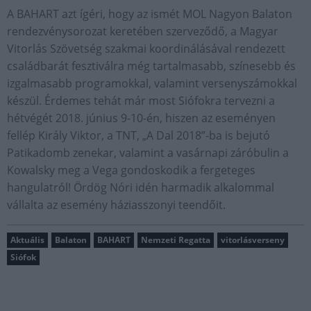
A BAHART azt ígéri, hogy az ismét MOL Nagyon Balaton
rendezvénysorozat keretében szerveződő, a Magyar
Vitorlás Szövetség szakmai koordinálásával rendezett
családbarát fesztiválra még tartalmasabb, színesebb és
izgalmasabb programokkal, valamint versenyszámokkal
készül. Érdemes tehát már most Siófokra tervezni a
hétvégét 2018. június 9-10-én, hiszen az eseményen
fellép Király Viktor, a TNT, „A Dal 2018”-ba is bejutó
Patikadomb zenekar, valamint a vasárnapi záróbulin a
Kowalsky meg a Vega gondoskodik a fergeteges
hangulatról! Ördög Nóri idén harmadik alkalommal
vállalta az esemény háziasszonyi teendőit.
Aktuális
Balaton
BAHART
Nemzeti Regatta
vitorlásverseny
Siófok