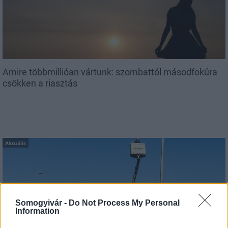
Amire többmillióan vártunk: szombattól másodfokúra
csökken a riasztás
Aktuális
Somogyivár -
Do Not Process My Personal
Information
Kevesebb fényt!