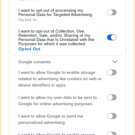
I want to opt-out of processing my
autópálya
útépítés
M1-es autópálya
Bicske
Personal Data for Targeted Advertising.
Opted In
M1 bővítés: már zajlik a teljesen új Bicske Kelet
csomópont építése
I want to opt-out of Collection, Use,
Retention, Sale, and/or Sharing of my
Tizenegy meglévő csomópontot korszerűsít és négy új,
Personal Data that Is Unrelated with the
Purposes for which it was collected.
különszintű csomópontot hoz létre az MKIF az M1-es
Opted Out
bővítésénél.
Google consents
Új gyalogosátkelők és jelzőlámpás
csomópont épül Angyalföldön
I want to allow Google to enable storage
related to advertising like cookies on web or
device identifiers in apps.
I want to allow my user data to be sent to
Másfélszeresére bővítik
Google for online advertising purposes.
Hódmezővásárhely jó hírű református
iskoláját
I want to allow Google to send me
personalized advertising.
Látványos építési szakasz indult be a
I want to allow Google to enable storage