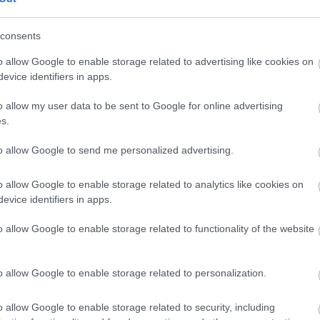
consents
o allow Google to enable storage related to advertising like cookies on
ány - itatók
Amire többmillióan vártunk:
evice identifiers in apps.
egítik a
szombattól másodfokúra
 a somogyi
csökken a riasztás
o allow my user data to be sent to Google for online advertising
s.
to allow Google to send me personalized advertising.
o allow Google to enable storage related to analytics like cookies on
evice identifiers in apps.
Új gyalogosátkelők és jelzőlámpás
csomópont épül Angyalföldön
o allow Google to enable storage related to functionality of the website
o allow Google to enable storage related to personalization.
Másfélszeresére bővítik
Hódmezővásárhely jó hírű
református iskoláját
o allow Google to enable storage related to security, including