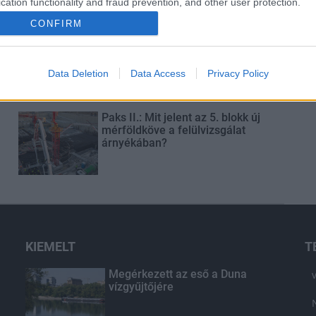
cation functionality and fraud prevention, and other user protection.
CONFIRM
Látványos építési szakasz indult
be a Flórián téri felüljárón
Data Deletion
Data Access
Privacy Policy
t
Paks II.: Mit jelent az 5. blokk új
mérföldköve a felülvizsgálat
árnyékában?
KIEMELT
T
Megérkezett az eső a Duna
vízgyűjtőjére