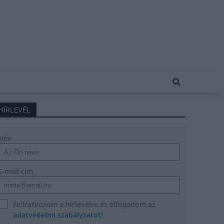
HÍRLEVÉL
Név
E-mail cím
Feliratkozom a hírlevélre és elfogadom az
adatvédelmi szabályzatot!