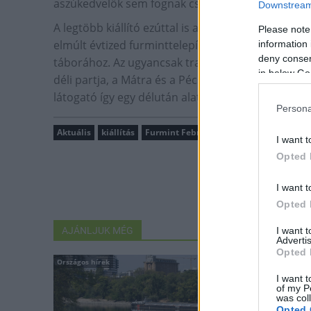
aszúkedvelők sem fognak csalódni.
Downstream 
A legtöbb kiállító ezúttal is a legnagyobb hagyom
Please note
elmúlt évtized furminttelepítéseinek köszönhetőe
information 
deny consent
táborához. Az ugyancsak tradicionálisnak számító 
in below Go
déli partja, a Mátra és a Pécsi borvidék, valamint 
látogató így egy délután alatt átfogó képet szerezh
Persona
Aktuális
kiállítás
Furmint Február Nagykóstoló
Pécsi B
I want t
Opted 
I want t
Opted 
I want 
AJÁNLJUK MÉG
Advertis
Opted 
Országos hírek
Aktuális
I want t
of my P
was col
Opted 