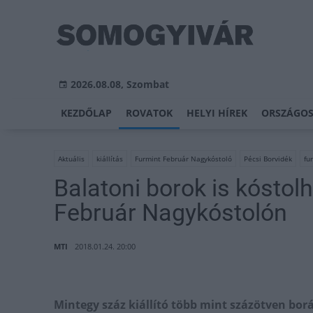
2026.08.08, Szombat
KEZDŐLAP
ROVATOK
HELYI HÍREK
ORSZÁGOS
Aktuális
kiállítás
Furmint Február Nagykóstoló
Pécsi Borvidék
fu
Balatoni borok is kóstol
Február Nagykóstolón
MTI
2018.01.24. 20:00
Mintegy száz kiállító több mint százötven bor