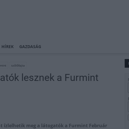
 HÍREK
GAZDASÁG
rmint
szőlőfajta
hatók lesznek a Furmint
át ízlelhetik meg a látogatók a Furmint Február