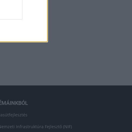
ÉMÁINKBÓL
vasútfejlesztés
Nemzeti Infrastruktúra Fejlesztő (NIF)