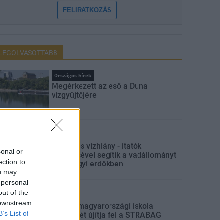
FELIRATKOZÁS
LEGOLVASOTTABB
Országos hírek
Megérkezett az eső a Duna
vízgyűjtőjére
Aktuális
Hőség és vízhiány - itatók
sonal or
feltöltésével segítik a vadállományt
ection to
a somogyi erdőkben
ou may
 personal
out of the
Aktuális
 downstream
Három magyarországi iskola
B’s List of
tantermét újítja fel a STRABAG