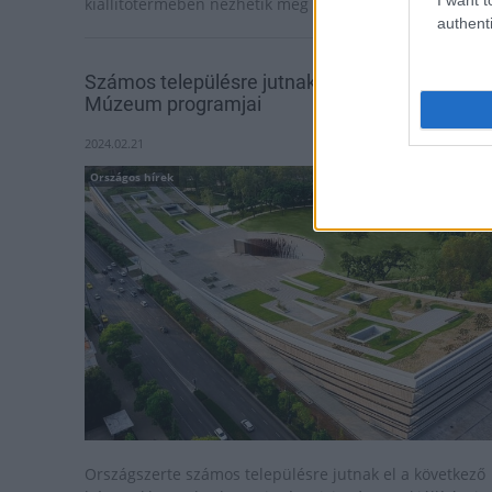
kiállítótermében nézhetik meg a tárlatot.
authenti
Számos településre jutnak el a Néprajzi
Múzeum programjai
2024.02.21
Országos hírek
Országszerte számos településre jutnak el a következő