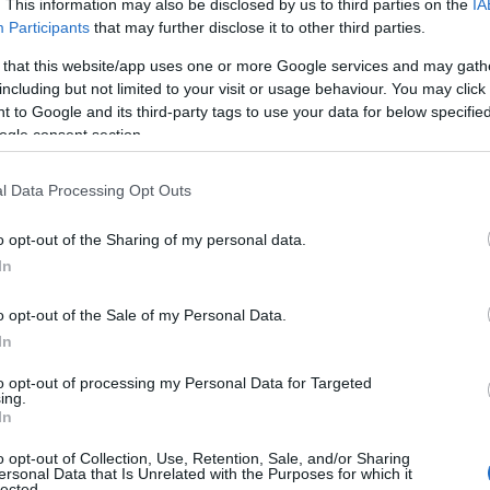
. This information may also be disclosed by us to third parties on the
IA
Participants
that may further disclose it to other third parties.
 that this website/app uses one or more Google services and may gath
including but not limited to your visit or usage behaviour. You may click 
 to Google and its third-party tags to use your data for below specifi
ogle consent section.
l Data Processing Opt Outs
o opt-out of the Sharing of my personal data.
In
A nőiséget állította a figyelem középpontjába az a
festménykiállítás, amely már csak pár napig látogatható
o opt-out of the Sale of my Personal Data.
a Kormányhivatal Galériában.
In
to opt-out of processing my Personal Data for Targeted
ing.
Múzeumok éjszakája - 450 intézmény mintegy
In
2500 programmal várja az érdeklődőket
o opt-out of Collection, Use, Retention, Sale, and/or Sharing
2024.06.12
ersonal Data that Is Unrelated with the Purposes for which it
lected.