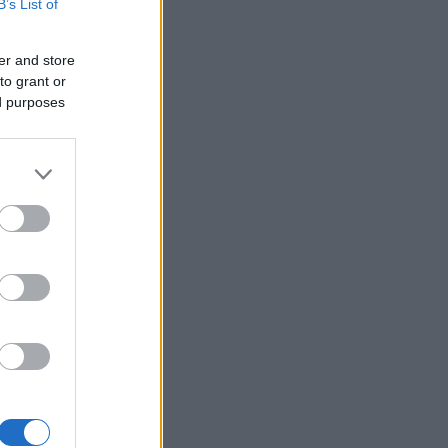
B’s List of
er and store
to grant or
ed purposes