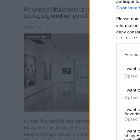
participants
Downstream 
Fényképkiállítást rendeznek országszerte az
EU-tagság eredményeiről
Please note
information 
2024.08.19
deny consent
Országos hírek
in below Go
Persona
I want t
Opted 
I want t
Opted 
I want 
Advertis
Opted 
Kültéri fényképkiállítást rendez az Európai Bizottság
Magyarországi Képviselete az ország 22 pontján
I want t
Magyarország Európai Unióhoz való csatlakozásának
of my P
was col