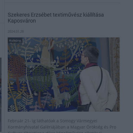
Szekeres Erzsébet textiművész kiállítása
Kaposváron
2024.01.28
Kultúra
Február 21- ig láthatóak a Somogy Vármegyei
Kormányhivatal Galériájában a Magyar Örökség és Pro