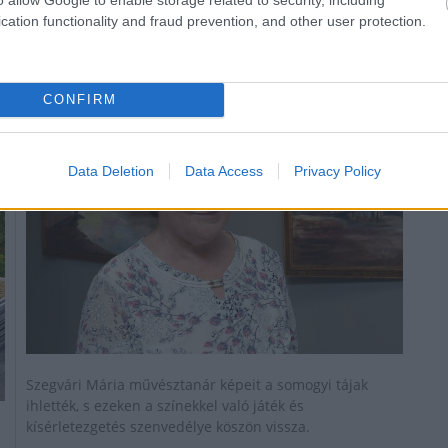
cation functionality and fraud prevention, and other user protection.
Helyi művésznő képeiből nyílt kiállítás a
Somogy Vármegyei Kormányhivatalban
2024.02.27
CONFIRM
Helyi hírek
Data Deletion
Data Access
Privacy Policy
Szegvári Mária művésztanár képeit a somogyi tájak
ihlették, s ezeken a színekkel való játék és
kísérletezgetés szenvedélye köszön vissza.