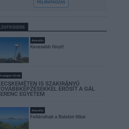
FELIRATKOZÁS
LEGFRISSEBB
Aktuális
Kevesebb fényt!
rszágos hírek
KECSKEMÉTEN IS SZAKIRÁNYÚ
TOVÁBBKÉPZÉSEKKEL ERŐSÍT A GÁL
FERENC EGYETEM
Aktuális
Feltárulnak a Balaton titkai