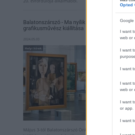
20. évfordulója alkalmából.
Opted 
Google 
Balatonszárszó - Ma nyílik Szőke György
grafikusművész kiállítása
I want t
web or d
2024.05.03
Helyi hírek
I want t
purpose
I want 
I want t
web or d
I want t
or app.
I want t
Május 3-tól Balatonszárszó Önkormányzatának
I want t