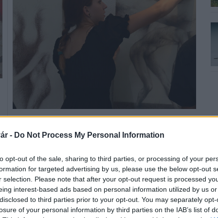
Mester és tanítványa alkotásaiból nyílt kiállítás
Kaposváron, amelyet október 2-ig nézhetnek meg a
ár -
Do Not Process My Personal Information
kormányhivatal Galériájában.
ó
to opt-out of the sale, sharing to third parties, or processing of your per
formation for targeted advertising by us, please use the below opt-out s
Rövidesen bezár a kiállítás, ne szalaszza el!
r selection. Please note that after your opt-out request is processed y
eing interest-based ads based on personal information utilized by us or
2024.08.28
disclosed to third parties prior to your opt-out. You may separately opt-
losure of your personal information by third parties on the IAB’s list of
Kultúra