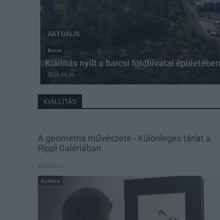
AKTUÁLIS
Barcs
Kiállítás nyílt a barcsi földhivatal épületébe
2026.04.09
KIÁLLÍTÁS
A geometria művészete - Különleges tárlat a
Rippl Galériában
2025.03.11
Kultúra