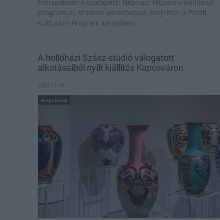
hónapokban a budapesti Néprajzi Múzeum kiállításai,
programjai, szakmai workshopjai, projektjei a Petőfi
Kulturális Program keretében.
A hollóházi Szász-stúdió válogatott
alkotásaiból nyílt kiállítás Kaposváron
2023.11.09
Helyi hírek