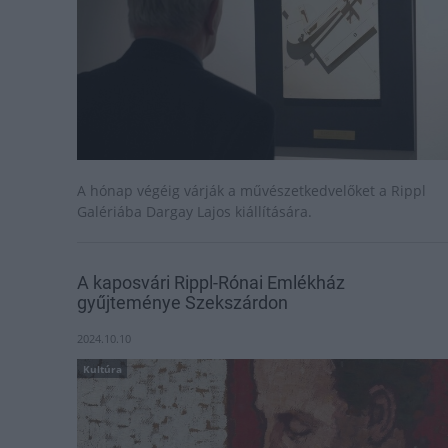
A hónap végéig várják a művészetkedvelőket a Rippl
Galériába Dargay Lajos kiállítására.
A kaposvári Rippl-Rónai Emlékház
gyűjteménye Szekszárdon
2024.10.10
Kultúra