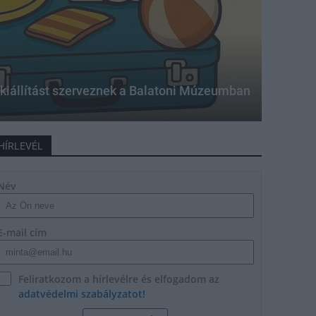
i kiállítást szerveznek a Balatoni Múzeumban
HÍRLEVÉL
Név
E-mail cím
Feliratkozom a hírlevélre és elfogadom az
adatvédelmi szabályzatot!