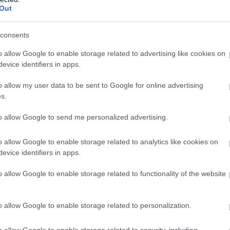
Országos hírek
Out
consents
o allow Google to enable storage related to advertising like cookies on
evice identifiers in apps.
o allow my user data to be sent to Google for online advertising
s.
to allow Google to send me personalized advertising.
o allow Google to enable storage related to analytics like cookies on
Országszerte 450 intézmény mintegy 2500 programmal
evice identifiers in apps.
várja az érdeklődőket június 22-én a Múzeumok
éjszakáján. Az idei két kiemelt helyszín Székesfehérvár
o allow Google to enable storage related to functionality of the website
és Esztergom, számos kísérőprogram a labdarúgó
Európa-bajnoksághoz kapcsolódik - mondta a Kulturális
és Innovációs Minisztérium parlamenti államtitkára
o allow Google to enable storage related to personalization.
szerdán Budapesten.
o allow Google to enable storage related to security, including