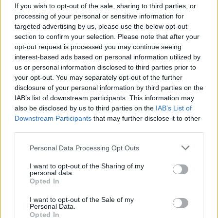
If you wish to opt-out of the sale, sharing to third parties, or
Belváros-Lipótváros
processing of your personal or sensitive information for
játszótér
targeted advertising by us, please use the below opt-out
Város-Teampannon Kereskedelmi és Szolgáltató Kft.
parkfelújítás
section to confirm your selection. Please note that after your
Újragondolják Lipótváros rejtett, zöld parkját
opt-out request is processed you may continue seeing
interest-based ads based on personal information utilized by
Indulhat a Honvéd tér megújításának tervezése, ahol a
us or personal information disclosed to third parties prior to
klímatudatos gondolkodás és a helyi identitás erősítése kerül a
your opt-out. You may separately opt-out of the further
középpontba.
disclosure of your personal information by third parties on the
IAB’s list of downstream participants. This information may
Történelmi táj, amelynek minden köve
also be disclosed by us to third parties on the
IAB’s List of
mesél – megújul a tatai Angolkert
Downstream Participants
that may further disclose it to other
third parties.
Please note that this website/app uses one or more Google
Personal Data Processing Opt Outs
services and may gather and store information including but
M1 bővítés: már zajlik a teljesen új
Bicske Kelet csomópont építése
not limited to your visit or usage behaviour. You may click to
I want to opt-out of the Sharing of my
personal data.
grant or deny consent to Google and its third-party tags to
Opted In
use your data for below specified purposes in below Google
consent section.
I want to opt-out of the Sale of my
Personal Data.
Új gyalogosátkelők és jelzőlámpás
Opted In