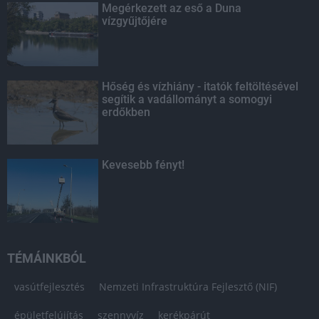
Megérkezett az eső a Duna
vízgyűjtőjére
Hőség és vízhiány - itatók feltöltésével
segítik a vadállományt a somogyi
erdőkben
Kevesebb fényt!
TÉMÁINKBÓL
vasútfejlesztés
Nemzeti Infrastruktúra Fejlesztő (NIF)
épületfelújítás
szennyvíz
kerékpárút