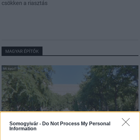
csökken a riasztás
MAGYAR ÉPÍTŐK
Mi épül?
Somogyivár -
Do Not Process My Personal
Information