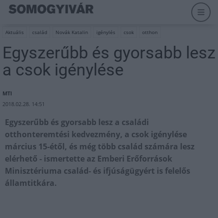
Aktuális
család
Novák Katalin
igénylés
csok
otthon
Egyszerűbb és gyorsabb lesz
a csok igénylése
MTI
2018.02.28. 14:51
Egyszerűbb és gyorsabb lesz a családi
otthonteremtési kedvezmény, a csok igénylése
március 15-étől, és még több család számára lesz
elérhető - ismertette az Emberi Erőforrások
Minisztériuma család- és ifjúságügyért is felelős
államtitkára.