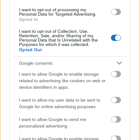
csomópont épül Angyalföldön
I want to opt-out of processing my
Personal Data for Targeted Advertising.
Opted In
Másfélszeresére bővítik
I want to opt-out of Collection, Use,
Hódmezővásárhely jó hírű református
Retention, Sale, and/or Sharing of my
Personal Data that Is Unrelated with the
iskoláját
Purposes for which it was collected.
Opted Out
Google consents
I want to allow Google to enable storage
HÍRLEVÉL
related to advertising like cookies on web or
device identifiers in apps.
Név
I want to allow my user data to be sent to
Google for online advertising purposes.
E-mail cím
I want to allow Google to send me
personalized advertising.
Feliratkozom a hírlevélre és elfogadom az
adatvédelmi
I want to allow Google to enable storage