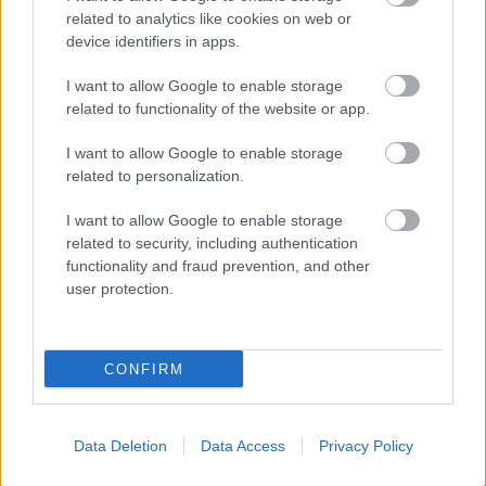
szabályzatot!
related to analytics like cookies on web or
device identifiers in apps.
FELIRATKOZÁS
I want to allow Google to enable storage
related to functionality of the website or app.
LEGOLVASOTTABB
I want to allow Google to enable storage
related to personalization.
Kitekintő
I want to allow Google to enable storage
Megnyílt a világ első olyan
related to security, including authentication
gyógyszertára, ahol pirulák helyett
verseket írnak fel
functionality and fraud prevention, and other
user protection.
Aktuális
Ikonikus nosztalgiahajókkal
CONFIRM
barangolhatja be a Balatont
Data Deletion
Data Access
Privacy Policy
Aktuális