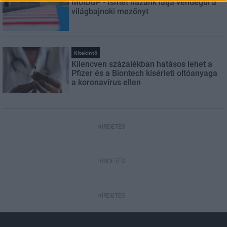
MotoGP - Ismét hazánk látja vendégül a
világbajnoki mezőnyt
Kitekintő
Kilencven százalékban hatásos lehet a
Pfizer és a Biontech kísérleti oltóanyaga
a koronavírus ellen
HIRDETÉS
HÍRDETÉS
HÍRDETÉS