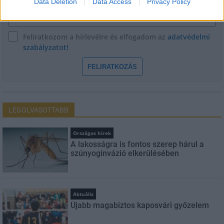
Data Deletion
Data Access
Privacy Policy
E-mail cím
Feliratkozom a hírlevélre és elfogadom az
adatvédelmi
szabályzatot!
FELIRATKOZÁS
LEGOLVASOTTABB
Országos hírek
A lakosságra is fontos szerep hárul a
szúnyoginvázió elkerülésében
Aktuális
Újabb magabiztos kaposvári győzelem