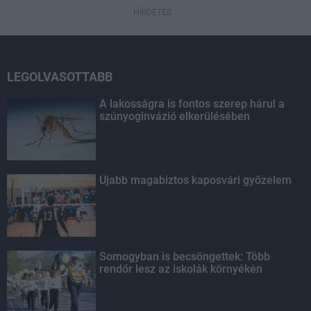
HÍRDETÉS
LEGOLVASOTTABB
A lakosságra is fontos szerep hárul a
szúnyoginvázió elkerülésében
Újabb magabiztos kaposvári győzelem
Somogyban is becsöngettek: Több
rendőr lesz az iskolák környékén