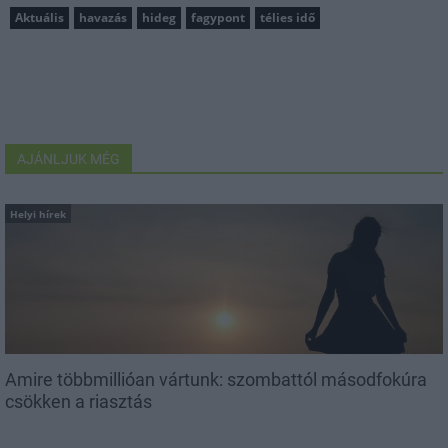
Aktuális
havazás
hideg
fagypont
télies idő
AJÁNLJUK MÉG
Helyi hírek
Amire többmillióan vártunk: szombattól másodfokúra
csökken a riasztás