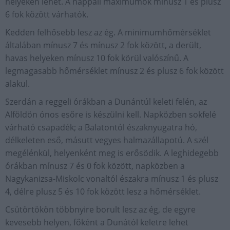
helyeken lehet. A nappali maximumok mínusz 1 és plusz
6 fok között várhatók.
Kedden felhősebb lesz az ég. A minimumhőmérséklet
általában mínusz 7 és mínusz 2 fok között, a derült,
havas helyeken mínusz 10 fok körül valószínű. A
legmagasabb hőmérséklet mínusz 2 és plusz 6 fok között
alakul.
Szerdán a reggeli órákban a Dunántúl keleti felén, az
Alföldön ónos esőre is készülni kell. Napközben sokfelé
várható csapadék; a Balatontól északnyugatra hó,
délkeleten eső, másutt vegyes halmazállapotú. A szél
megélénkül, helyenként meg is erősödik. A leghidegebb
órákban mínusz 7 és 0 fok között, napközben a
Nagykanizsa-Miskolc vonaltól északra mínusz 1 és plusz
4, délre plusz 5 és 10 fok között lesz a hőmérséklet.
Csütörtökön többnyire borult lesz az ég, de egyre
kevesebb helyen, főként a Dunától keletre lehet