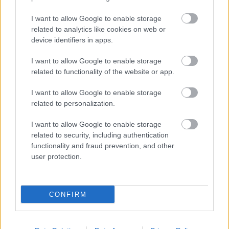
I want to allow Google to enable storage
related to analytics like cookies on web or
Látlelet a hazai víziközművekről?
device identifiers in apps.
Egyetlen, fél évszázados vezetéken
múlt Bicske vízellátása
I want to allow Google to enable storage
related to functionality of the website or app.
Épített öröksége megújításával is készül
I want to allow Google to enable storage
Mohács a csata ötszázadik
related to personalization.
évfordulójára
I want to allow Google to enable storage
related to security, including authentication
functionality and fraud prevention, and other
user protection.
HÍRLEVÉL
CONFIRM
Név