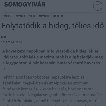
Aktuális
havazás
hideg
fagypont
télies idő
Folytatódik a hideg, télies idő
MTI
2018.02.04. 21:10
A következő napokban is folytatódik a hideg, télies
időjárás, többfelé a maximumok is alig haladják meg
a fagypontot. A hét közepén ismét várható havazás
is.
Hétfőn általában többórás napsütésre lesz, az
északkeleti megyékben és az Alpokalján azonban
felhősebb lesz az ég, kisebb havazás, hózápor is ott
fordulhat elő. A legalacsonyabb hőmérséklet mínusz 5 és
0 fok között alakul, ennél hidegebb csak a havas, derült