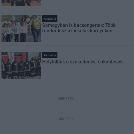
Aktuális
Somogyban is becsöngettek: Több
rendőr lesz az iskolák környékén
Aktuális
Helytálltak a szőkedencsi önkéntesek
HIRDETÉS
HÍRDETÉS