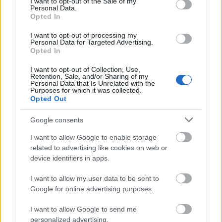
I want to opt-out of the Sale of my
Personal Data.
Opted In
I want to opt-out of processing my
Personal Data for Targeted Advertising.
Opted In
HE-DO
BKK
KM Építő Kft.
Főmterv Mérnöki Tervező Zrt.
I want to opt-out of Collection, Use,
Retention, Sale, and/or Sharing of my
Personal Data that Is Unrelated with the
Látványos építési szakasz indult be a Flórián téri
Purposes for which it was collected.
felüljárón
Opted Out
A tartós nyári hőség jelentős kihívás elé állítja a KM Építőt,
Google consents
ennek ellenére folyamatosan halad az aszfaltozás.
I want to allow Google to enable storage
Paks II.: Mit jelent az 5. blokk új
related to advertising like cookies on web or
mérföldköve a felülvizsgálat
device identifiers in apps.
árnyékában?
I want to allow my user data to be sent to
Google for online advertising purposes.
Elkészült a Liszt Ferenc repülőtér
közelében lévő logisztikai bázis út- és
I want to allow Google to send me
közműhálózatának fejlesztése
personalized advertising.