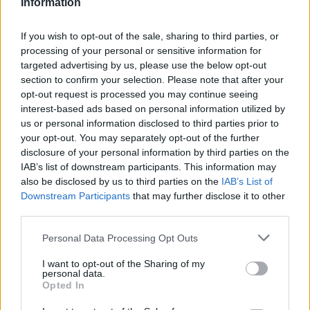
Information
If you wish to opt-out of the sale, sharing to third parties, or
processing of your personal or sensitive information for
Kecskeméten is szakirányú továbbképzésekkel erősít a
targeted advertising by us, please use the below opt-out
Gál Ferenc Egyetem
section to confirm your selection. Please note that after your
opt-out request is processed you may continue seeing
interest-based ads based on personal information utilized by
us or personal information disclosed to third parties prior to
your opt-out. You may separately opt-out of the further
disclosure of your personal information by third parties on the
IAB’s list of downstream participants. This information may
also be disclosed by us to third parties on the
IAB’s List of
MAGYAR ÉPÍTŐK
Downstream Participants
that may further disclose it to other
third parties.
Útépítés
Please note that this website/app uses one or more Google
Personal Data Processing Opt Outs
services and may gather and store information including but
not limited to your visit or usage behaviour. You may click to
I want to opt-out of the Sharing of my
personal data.
grant or deny consent to Google and its third-party tags to
Opted In
use your data for below specified purposes in below Google
consent section.