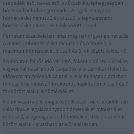
csapadék; eső, havas eső, az Északi-középhegységben
hó. A szél néhol megerősödik. A legalacsonyabb
hőmérséklet mínusz 2 és plusz 3, a legmagasabb
hőmérséklet plusz 1 és 6 fok között alakul.
Pénteken északkeleten lehet még néhol gyenge havazás.
A minimumhőmérséklet mínusz 7 és mínusz 2, a
maximumhőmérséklet plusz 1 és 6 fok között valószínű.
Szombaton felhős idő várható, főként a déli területeken
vegyes halmazállapotú csapadékra is számítani lehet és
időnként megerősödik a szél is. A leghidegebb órákban
mínusz 6 és mínusz 1 fok között, napközben plusz 1 és 7
fok között alakul a hőmérséklet.
Néhol vasárnap is megerősödik a szél, de csapadék nem
valószínű. A legalacsonyabb hőmérséklet mínusz 8 és
mínusz 2, a legmagasabb hőmérséklet 0 és plusz 5 fok
között alakul - olvasható az előrejelzésben.