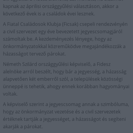
kapnak az áprilisi országgyűlési választáson, akkor a
következő évek is a családok évei lesznek.
A Fiatal Családosok Klubja (Ficsak) csepeli rendezvényén
a civil szervezet egy éve bevezetett jegyescsomagjáról
számoltak be. A kezdeményezés lényege, hogy az
önkormányzatokkal közreműködve megajándékozzák a
házasságot tervező párokat.
Németh Szilárd országgyűlési képviselő, a Fidesz
alelnöke arról beszélt, hogy bár a jegyesség, a házasság
alapvetően két emberről szól, a települések közösségi
ünneppé is tehetik, ahogy ennek korábban hagyományai
voltak.
A képviselő szerint a jegyescsomag annak a szimbóluma,
hogy az önkormányzat vezetése és a civil szervezetek
értéknek tartják a jegyességet, a házasságot és segíteni
akarják a párokat.