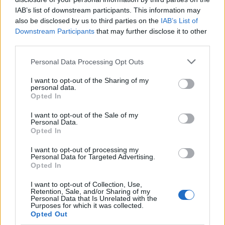
IAB’s list of downstream participants. This information may
also be disclosed by us to third parties on the
IAB’s List of
Aktuális
Downstream Participants
that may further disclose it to other
third parties.
Please note that this website/app uses one or more Google
Personal Data Processing Opt Outs
services and may gather and store information including but
not limited to your visit or usage behaviour. You may click to
I want to opt-out of the Sharing of my
personal data.
grant or deny consent to Google and its third-party tags to
Opted In
use your data for below specified purposes in below Google
Hőség és vízhiány - itatók feltöltésével segítik a
consent section.
I want to opt-out of the Sale of my
vadállományt a somogyi erdőkben
Personal Data.
Opted In
I want to opt-out of processing my
Personal Data for Targeted Advertising.
Opted In
Helyi hírek
I want to opt-out of Collection, Use,
Retention, Sale, and/or Sharing of my
Personal Data that Is Unrelated with the
Purposes for which it was collected.
Opted Out