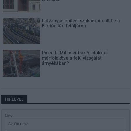
Látványos építési szakasz indult be a
Flórián téri felüljárón
Paks II.: Mit jelent az 5. blokk új
mérföldköve a felülvizsgálat
árnyékában?
HÍRLEVÉL
Név