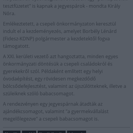
tesztfüzetet" is kapnak a jegyespárok - mondta Király
Nóra.
Emlékeztetett, a csepeli önkormányzaton keresztül
indult el a kezdeményezés, amelyet Borbély Lénárd
(Fidesz-KDNP) polgármester a kezdetektől fogva
támogatott.
A XXI. kerületi vezető azt hangoztatta, minden egyes
önkormányzati döntésük a csepeli családokról és
gyerekekről szól. Példaként említett egy helyi
óvodaépítést, egy rövidesen megkezdődő
bölcsődefejlesztést, valamint az újszülötteknek, illetve a
szüleiknek szóló babacsomagot.
A rendezvényen egy jegyespárnak átadták az
ajándékcsomagot, valamint "a gyermekvállalást
megelőlegezve" a csepeli babacsomagot is.