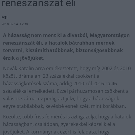
reneszánszát éli
MTI
2018.02.14. 17:30
A házasság nem ment ki a divatból, Magyarországon
reneszánszát éli, a fiatalok bátrabban mernek
tervezni, kiszámíthatóbbnak, biztonságosabbnak
érzik a jövőjüket.
Novák Katalin arra emlékeztetett, hogy míg 2002 és 2010
között drámaian, 23 százalékkal csökkent a
házasságkötések száma, addig 2010-ről 2016-ra 46
százalékkal emelkedett. Ezzel párhuzamosan csökkent a
válások száma, ez pedig azt jelzi, hogy a házasságok
egyre stabilabbak, kevésbé esnek szét, mint korábban.
Közölte, több friss felmérés is azt igazolja, hogy a fiatalok
házasságban, családban, gyerekekkel képzelik el a
jövőjüket. A kormánynak ezért is feladata, hogy