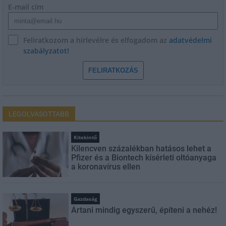
E-mail cím
Feliratkozom a hírlevélre és elfogadom az
adatvédelmi
szabályzatot!
FELIRATKOZÁS
LEGOLVASOTTABB
Kitekintő
Kilencven százalékban hatásos lehet a
Pfizer és a Biontech kísérleti oltóanyaga
a koronavírus ellen
Gazdaság
Ártani mindig egyszerű, építeni a nehéz!