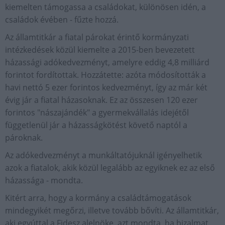
kiemelten támogassa a családokat, különösen idén, a
családok évében - fűzte hozzá.
Az államtitkár a fiatal párokat érintő kormányzati
intézkedések közül kiemelte a 2015-ben bevezetett
házassági adókedvezményt, amelyre eddig 4,8 milliárd
forintot fordítottak. Hozzátette: azóta módosították a
havi nettó 5 ezer forintos kedvezményt, így az már két
évig jár a fiatal házasoknak. Ez az összesen 120 ezer
forintos "nászajándék" a gyermekvállalás idejétől
függetlenül jár a házasságkötést követő naptól a
pároknak.
Az adókedvezményt a munkáltatójuknál igényelhetik
azok a fiatalok, akik közül legalább az egyiknek ez az első
házassága - mondta.
Kitért arra, hogy a kormány a családtámogatások
mindegyikét megőrzi, illetve tovább bővíti. Az államtitkár,
aki egyúttal a Fidesz alelnöke, azt mondta, ha bizalmat