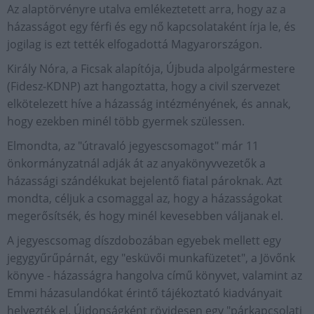
Az alaptörvényre utalva emlékeztetett arra, hogy az a
házasságot egy férfi és egy nő kapcsolataként írja le, és
jogilag is ezt tették elfogadottá Magyarországon.
Király Nóra, a Ficsak alapítója, Újbuda alpolgármestere
(Fidesz-KDNP) azt hangoztatta, hogy a civil szervezet
elkötelezett híve a házasság intézményének, és annak,
hogy ezekben minél több gyermek szülessen.
Elmondta, az "útravaló jegyescsomagot" már 11
önkormányzatnál adják át az anyakönyvvezetők a
házassági szándékukat bejelentő fiatal pároknak. Azt
mondta, céljuk a csomaggal az, hogy a házasságokat
megerősítsék, és hogy minél kevesebben váljanak el.
A jegyescsomag díszdobozában egyebek mellett egy
jegygyűrűpárnát, egy "esküvői munkafüzetet", a Jövőnk
könyve - házasságra hangolva című könyvet, valamint az
Emmi házasulandókat érintő tájékoztató kiadványait
helyezték el. Újdonságként rövidesen egy "párkapcsolati