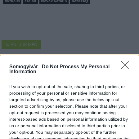
Aktuális
család
Novák Katalin
házasság
AJÁNLJUK MÉG
Országos hírek
Somogyivár -
Do Not Process My Personal
Information
If you wish to opt-out of the sale, sharing to third parties, or
processing of your personal or sensitive information for
targeted advertising by us, please use the below opt-out
section to confirm your selection. Please note that after your
Megérkezett az eső a Duna vízgyűjtőjére
opt-out request is processed you may continue seeing
interest-based ads based on personal information utilized by
us or personal information disclosed to third parties prior to
your opt-out. You may separately opt-out of the further
disclosure of your personal information by third parties on the