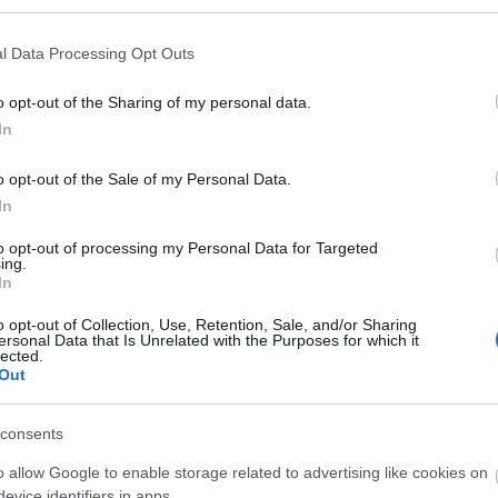
l Data Processing Opt Outs
Országos hírek
o opt-out of the Sharing of my personal data.
In
o opt-out of the Sale of my Personal Data.
In
to opt-out of processing my Personal Data for Targeted
t!
Kecskeméten is szakirányú
ing.
továbbképzésekkel erősít a Gál
In
Ferenc Egyetem
o opt-out of Collection, Use, Retention, Sale, and/or Sharing
ersonal Data that Is Unrelated with the Purposes for which it
lected.
Out
consents
Paks II.: Mit jelent az 5. blokk új
o allow Google to enable storage related to advertising like cookies on
mérföldköve a felülvizsgálat
evice identifiers in apps.