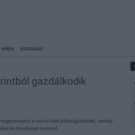
 HÍREK
GAZDASÁG
orintból gazdálkodik
 megszavazta a város idei költségvetését, amely
llel és kiadással számol.