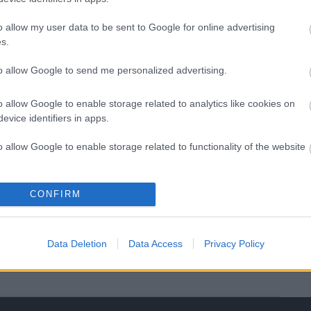
árnyékában?
o allow my user data to be sent to Google for online advertising
s.
Elkészült a Liszt Ferenc repülőtér
közelében lévő logisztikai bázis út-
to allow Google to send me personalized advertising.
és közműhálózatának fejlesztése
o allow Google to enable storage related to analytics like cookies on
evice identifiers in apps.
Látlelet a hazai víziközművekről?
Egyetlen, fél évszázados
o allow Google to enable storage related to functionality of the website
vezetéken múlt Bicske vízellátása
o allow Google to enable storage related to personalization.
CONFIRM
Épített öröksége megújításával is
készül Mohács a csata ötszázadik
o allow Google to enable storage related to security, including
évfordulójára
cation functionality and fraud prevention, and other user protection.
Data Deletion
Data Access
Privacy Policy