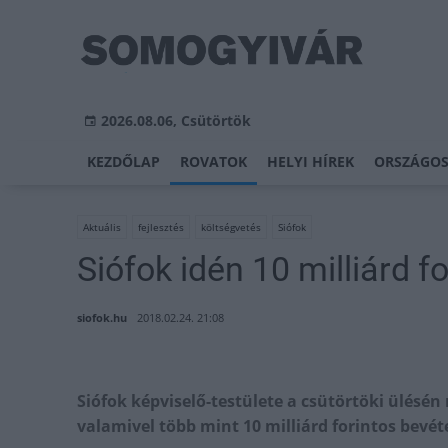
2026.08.06, Csütörtök
KEZDŐLAP
ROVATOK
HELYI HÍREK
ORSZÁGOS
Aktuális
fejlesztés
költségvetés
Siófok
Siófok idén 10 milliárd f
siofok.hu
2018.02.24. 21:08
Siófok képviselő-testülete a csütörtöki ülésén
valamivel több mint 10 milliárd forintos bevéte