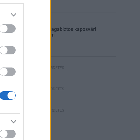
Aktuális
Újabb magabiztos kaposvári
győzelem
HIRDETÉS
HÍRDETÉS
HÍRDETÉS