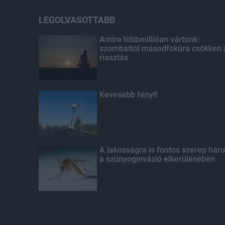
LEGOLVASOTTABB
Amire többmillióan vártunk:
szombattól másodfokúra csökken 
riasztás
Kevesebb fényt!
A lakosságra is fontos szerep háru
a szúnyoginvázió elkerülésében