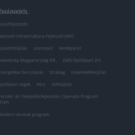
ÉMÁINKBÓL
vasútfejlesztés
Nemzeti Infrastruktúra Fejlesztő (NIF)
épületfelújítás
szennyvíz
kerékpárút
Swietelsky Magyarország Kft.
ZÁÉV Építőipari Zrt.
energetikai beruházás
Strabag
műemlékfelújítás
építőipari cégek
Pécs
útfelújítás
Terület- és Településfejlesztési Operatív Program
(TOP)
Modern városok program