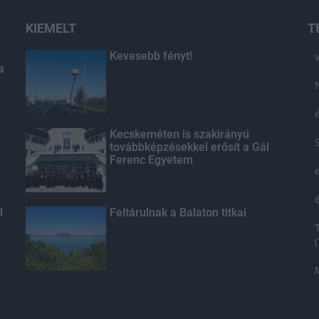
KIEMELT
T
Kevesebb fényt!
a
Kecskeméten is szakirányú
továbbképzésekkel erősít a Gál
Ferenc Egyetem
l
Feltárulnak a Balaton titkai