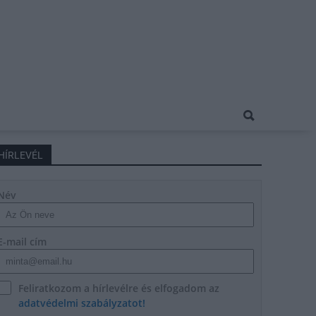
HÍRLEVÉL
Név
E-mail cím
Feliratkozom a hírlevélre és elfogadom az
adatvédelmi szabályzatot!