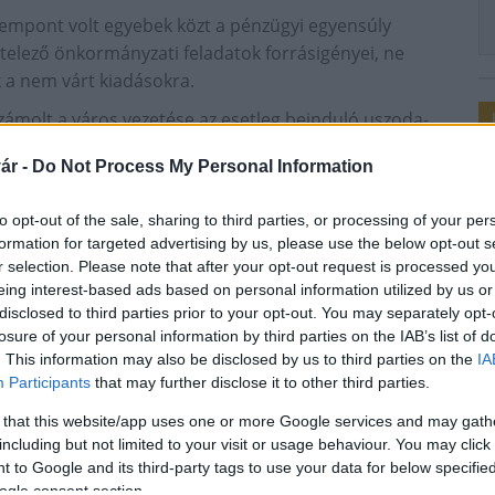
zempont volt egyebek közt a pénzügyi egyensúly
elező önkormányzati feladatok forrásigényei, ne
 a nem várt kiadásokra.
számolt a város vezetése az esetleg beinduló uszoda-
ár -
Do Not Process My Personal Information
ből mintegy 2,4 milliárd forintot fordítanak az
ödtetésére. A keretösszeg tavalyhoz képest 7,16
to opt-out of the sale, sharing to third parties, or processing of your per
formation for targeted advertising by us, please use the below opt-out s
r selection. Please note that after your opt-out request is processed y
 milliárd forintot szán a város, amely a tervezett
eing interest-based ads based on personal information utilized by us or
ül kívánja biztosítani.
disclosed to third parties prior to your opt-out. You may separately opt-
losure of your personal information by third parties on the IAB’s list of
. This information may also be disclosed by us to third parties on the
IA
Participants
that may further disclose it to other third parties.
 that this website/app uses one or more Google services and may gath
including but not limited to your visit or usage behaviour. You may click 
 to Google and its third-party tags to use your data for below specifi
ogle consent section.