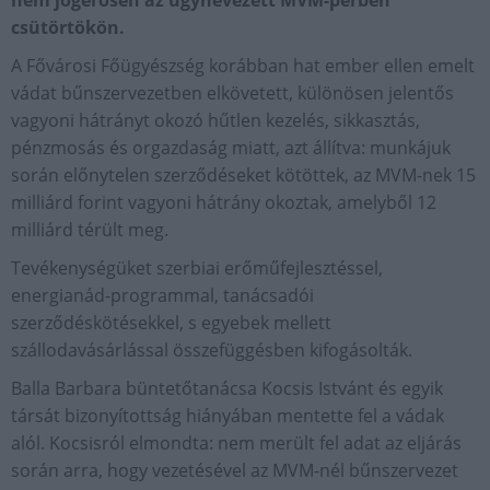
nem jogerősen az úgynevezett MVM-perben
csütörtökön.
A Fővárosi Főügyészség korábban hat ember ellen emelt
vádat bűnszervezetben elkövetett, különösen jelentős
vagyoni hátrányt okozó hűtlen kezelés, sikkasztás,
pénzmosás és orgazdaság miatt, azt állítva: munkájuk
során előnytelen szerződéseket kötöttek, az MVM-nek 15
milliárd forint vagyoni hátrány okoztak, amelyből 12
milliárd térült meg.
Tevékenységüket szerbiai erőműfejlesztéssel,
energianád-programmal, tanácsadói
szerződéskötésekkel, s egyebek mellett
szállodavásárlással összefüggésben kifogásolták.
Balla Barbara büntetőtanácsa Kocsis Istvánt és egyik
társát bizonyítottság hiányában mentette fel a vádak
alól. Kocsisról elmondta: nem merült fel adat az eljárás
során arra, hogy vezetésével az MVM-nél bűnszervezet