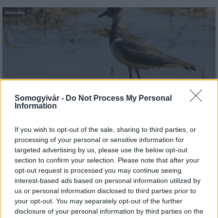
Aktuális
Hőség és vízhiány - itatók feltöltésével segítik a
Somogyivár -
Do Not Process My Personal
vadállományt a somogyi erdőkben
Information
If you wish to opt-out of the sale, sharing to third parties, or
processing of your personal or sensitive information for
targeted advertising by us, please use the below opt-out
section to confirm your selection. Please note that after your
Helyi hírek
opt-out request is processed you may continue seeing
interest-based ads based on personal information utilized by
us or personal information disclosed to third parties prior to
your opt-out. You may separately opt-out of the further
disclosure of your personal information by third parties on the