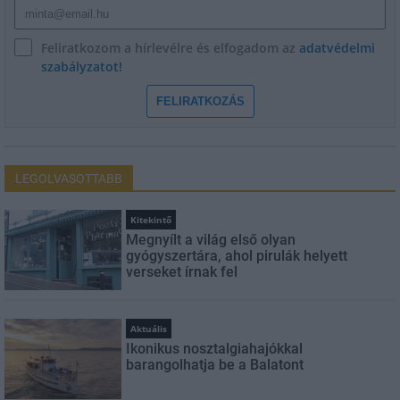
Feliratkozom a hírlevélre és elfogadom az
adatvédelmi
szabályzatot!
FELIRATKOZÁS
LEGOLVASOTTABB
Kitekintő
Megnyílt a világ első olyan
gyógyszertára, ahol pirulák helyett
verseket írnak fel
Aktuális
Ikonikus nosztalgiahajókkal
barangolhatja be a Balatont