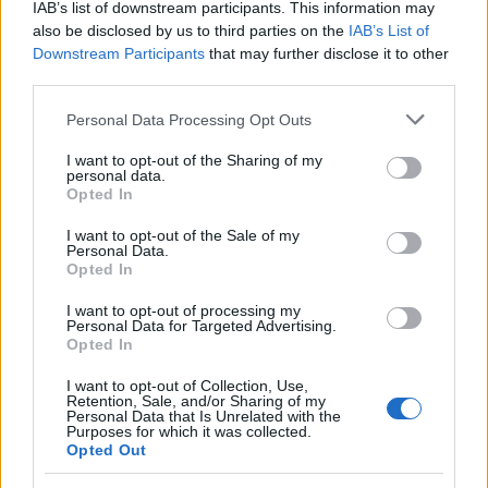
IAB’s list of downstream participants. This information may
also be disclosed by us to third parties on the
IAB’s List of
Amire többmillióan vártunk: szombattól másodfokúra
Downstream Participants
that may further disclose it to other
csökken a riasztás
third parties.
Please note that this website/app uses one or more Google
Personal Data Processing Opt Outs
services and may gather and store information including but
not limited to your visit or usage behaviour. You may click to
I want to opt-out of the Sharing of my
personal data.
grant or deny consent to Google and its third-party tags to
Opted In
use your data for below specified purposes in below Google
consent section.
I want to opt-out of the Sale of my
MAGYAR ÉPÍTŐK
Personal Data.
Opted In
Mi épül?
I want to opt-out of processing my
Personal Data for Targeted Advertising.
Opted In
I want to opt-out of Collection, Use,
Retention, Sale, and/or Sharing of my
Personal Data that Is Unrelated with the
Purposes for which it was collected.
Opted Out