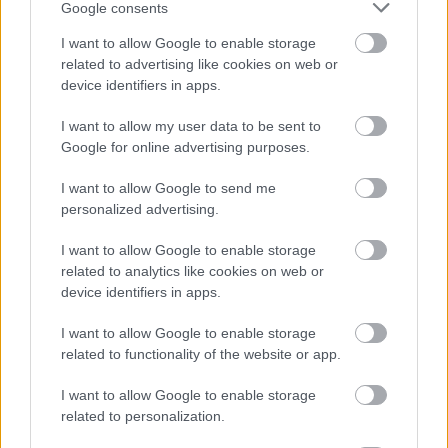
Google consents
I want to allow Google to enable storage
related to advertising like cookies on web or
device identifiers in apps.
Belváros-Lipótváros
játszótér
Város-Teampannon Kereskedelmi és Szolgáltató Kft.
parkfelújítás
I want to allow my user data to be sent to
Google for online advertising purposes.
Újragondolják Lipótváros rejtett, zöld parkját
Indulhat a Honvéd tér megújításának tervezése, ahol a
I want to allow Google to send me
klímatudatos gondolkodás és a helyi identitás erősítése kerül a
personalized advertising.
középpontba.
I want to allow Google to enable storage
related to analytics like cookies on web or
Történelmi táj, amelynek minden köve
mesél – megújul a tatai Angolkert
device identifiers in apps.
I want to allow Google to enable storage
related to functionality of the website or app.
M1 bővítés: már zajlik a teljesen új
I want to allow Google to enable storage
Bicske Kelet csomópont építése
related to personalization.