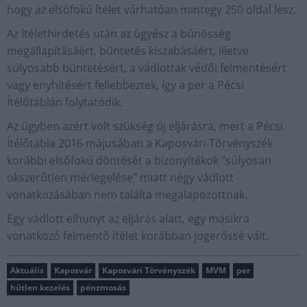
hogy az elsőfokú ítélet várhatóan mintegy 250 oldal lesz.
Az ítélethirdetés után az ügyész a bűnösség
megállapításáért, büntetés kiszabásáért, illetve
súlyosabb büntetésért, a vádlottak védői felmentésért
vagy enyhítésért fellebbeztek, így a per a Pécsi
Ítélőtáblán folytatódik.
Az ügyben azért volt szükség új eljárásra, mert a Pécsi
Ítélőtábla 2016 májusában a Kaposvári Törvényszék
korábbi elsőfokú döntését a bizonyítékok "súlyosan
okszerűtlen mérlegelése" miatt négy vádlott
vonatkozásában nem találta megalapozottnak.
Egy vádlott elhunyt az eljárás alatt, egy másikra
vonatkozó felmentő ítélet korábban jogerőssé vált.
Aktuális
Kaposvár
Kaposvári Törvényszék
MVM
per
hűtlen kezelés
pénzmosás