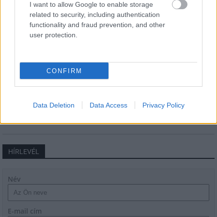
I want to allow Google to enable storage
related to security, including authentication
Új gyalogosátkelők és jelzőlámpás
functionality and fraud prevention, and other
csomópont épül Angyalföldön
user protection.
CONFIRM
Másfélszeresére bővítik
Hódmezővásárhely jó hírű református
iskoláját
Data Deletion
Data Access
Privacy Policy
HÍRLEVÉL
Név
E-mail cím