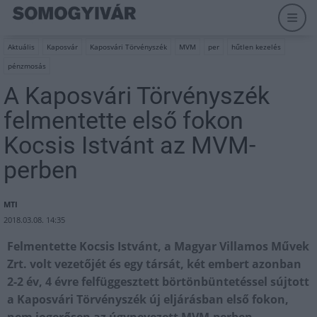
Aktuális
Kaposvár
Kaposvári Törvényszék
MVM
per
hűtlen kezelés
pénzmosás
A Kaposvári Törvényszék
felmentette első fokon
Kocsis Istvánt az MVM-
perben
MTI
2018.03.08. 14:35
Felmentette Kocsis Istvánt, a Magyar Villamos Művek
Zrt. volt vezetőjét és egy társát, két embert azonban
2-2 év, 4 évre felfüggesztett börtönbüntetéssel sújtott
a Kaposvári Törvényszék új eljárásban első fokon,