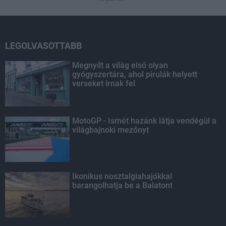
LEGOLVASOTTABB
Megnyílt a világ első olyan
gyógyszertára, ahol pirulák helyett
verseket írnak fel
MotoGP - Ismét hazánk látja vendégül a
világbajnoki mezőnyt
Ikonikus nosztalgiahajókkal
barangolhatja be a Balatont