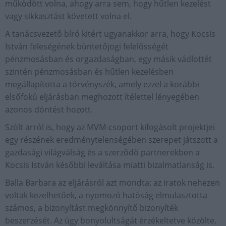
működött volna, ahogy arra sem, hogy hűtlen kezelést
vagy sikkasztást követett volna el.
A tanácsvezető bíró kitért ugyanakkor arra, hogy Kocsis
István feleségének büntetőjogi felelősségét
pénzmosásban és orgazdaságban, egy másik vádlottét
szintén pénzmosásban és hűtlen kezelésben
megállapította a törvényszék, amely ezzel a korábbi
elsőfokú eljárásban meghozott ítélettel lényegében
azonos döntést hozott.
Szólt arról is, hogy az MVM-csoport kifogásolt projektjei
egy részének eredménytelenségében szerepet játszott a
gazdasági világválság és a szerződő partnerekben a
Kocsis István későbbi leváltása miatti bizalmatlanság is.
Balla Barbara az eljárásról azt mondta: az iratok nehezen
voltak kezelhetőek, a nyomozó hatóság elmulasztotta
számos, a bizonyítást megkönnyítő bizonyíték
beszerzését. Az ügy bonyolultságát érzékeltetve közölte,