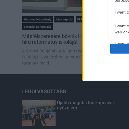
purpose
I want 
Hódmezővásárhely
iskolaépítés
FERROÉP Zrt.
I want t
oktatási beruházás
web or d
Másfélszeresére bővítik Hódmezővásárhely jó
hírű református iskoláját
I want t
or app.
A Szőnyi Benjámin Általános Iskola fejlesztését a
FERROÉP kivitelezheti; a munkák csaknem egy évig
I want t
tartanak majd.
I want t
authenti
LEGOLVASOTTABB
Újabb magabiztos kaposvári
győzelem