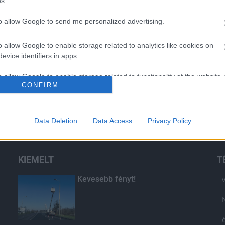
s.
Elkészült a Liszt Ferenc repülőtér
közelében lévő logisztikai bázis út-
to allow Google to send me personalized advertising.
és közműhálózatának fejlesztése
o allow Google to enable storage related to analytics like cookies on
evice identifiers in apps.
Látlelet a hazai víziközművekről?
Egyetlen, fél évszázados
o allow Google to enable storage related to functionality of the website
vezetéken múlt Bicske vízellátása
CONFIRM
o allow Google to enable storage related to personalization.
Data Deletion
Data Access
Privacy Policy
o allow Google to enable storage related to security, including
cation functionality and fraud prevention, and other user protection.
KIEMELT
T
Kevesebb fényt!