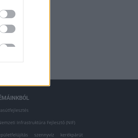
ÉMÁINKBÓL
vasútfejlesztés
Nemzeti Infrastruktúra Fejlesztő (NIF)
épületfelújítás
szennyvíz
kerékpárút