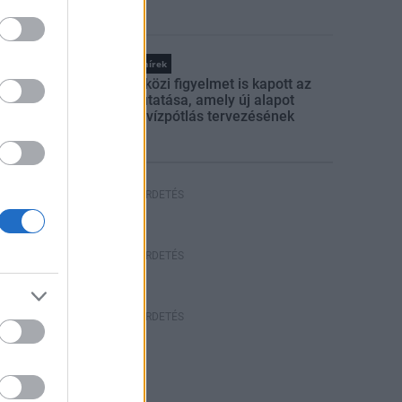
Országos hírek
Nemzetközi figyelmet is kapott az
SZTE kutatása, amely új alapot
adhat a vízpótlás tervezésének
HIRDETÉS
HÍRDETÉS
HÍRDETÉS