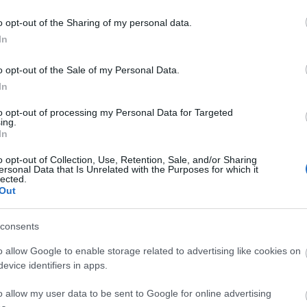
o opt-out of the Sharing of my personal data.
In
t!
Kecskeméten is szakirányú
továbbképzésekkel erősít a Gál
o opt-out of the Sale of my Personal Data.
Ferenc Egyetem
In
to opt-out of processing my Personal Data for Targeted
ing.
In
o opt-out of Collection, Use, Retention, Sale, and/or Sharing
ersonal Data that Is Unrelated with the Purposes for which it
Látványos építési szakasz indult
lected.
be a Flórián téri felüljárón
Out
consents
Paks II.: Mit jelent az 5. blokk új
o allow Google to enable storage related to advertising like cookies on
mérföldköve a felülvizsgálat
evice identifiers in apps.
árnyékában?
o allow my user data to be sent to Google for online advertising