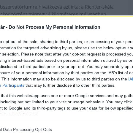
szervatóriumra hivatkozva azt írta: a Richter-skála
rckor történt mintegy 4 kilométeres mélységben.
 az obszervatóriumba, sem a Somogy megyei
ár -
Do Not Process My Personal Information
nem érkezett lakossági bejelentés.
to opt-out of the sale, sharing to third parties, or processing of your per
er-skála
formation for targeted advertising by us, please use the below opt-out s
r selection. Please note that after your opt-out request is processed y
eing interest-based ads based on personal information utilized by us or
disclosed to third parties prior to your opt-out. You may separately opt-
losure of your personal information by third parties on the IAB’s list of
. This information may also be disclosed by us to third parties on the
IA
Participants
that may further disclose it to other third parties.
 that this website/app uses one or more Google services and may gath
including but not limited to your visit or usage behaviour. You may click 
Országos hírek
 to Google and its third-party tags to use your data for below specifi
ogle consent section.
l Data Processing Opt Outs