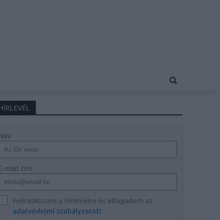
HÍRLEVÉL
Név
E-mail cím
Feliratkozom a hírlevélre és elfogadom az
adatvédelmi szabályzatot!