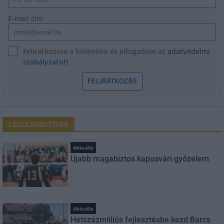
E-mail cím
Feliratkozom a hírlevélre és elfogadom az
adatvédelmi
szabályzatot!
FELIRATKOZÁS
LEGOLVASOTTABB
Aktuális
Újabb magabiztos kaposvári győzelem
Aktuális
Hétszázmilliós fejlesztésbe kezd Barcs