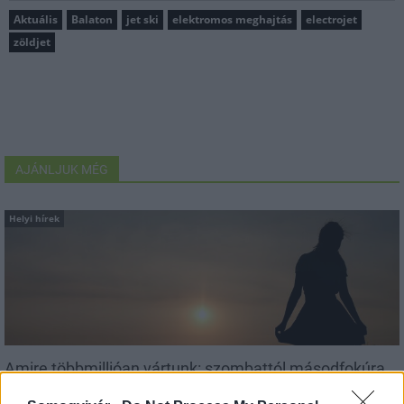
Aktuális
Balaton
jet ski
elektromos meghajtás
electrojet
zöldjet
AJÁNLJUK MÉG
Helyi hírek
Amire többmillióan vártunk: szombattól másodfokúra
csökken a riasztás