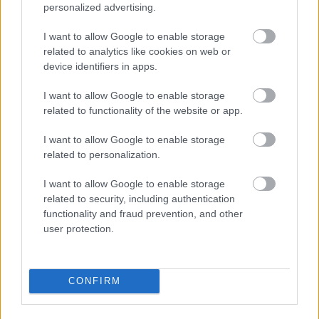
personalized advertising.
I want to allow Google to enable storage
related to analytics like cookies on web or
device identifiers in apps.
I want to allow Google to enable storage
related to functionality of the website or app.
Hódmezővásárhely
iskolaépítés
FERROÉP Zrt.
oktatási beruházás
I want to allow Google to enable storage
Másfélszeresére bővítik Hódmezővásárhely jó hírű
related to personalization.
református iskoláját
A Szőnyi Benjámin Általános Iskola fejlesztését a FERROÉP
I want to allow Google to enable storage
kivitelezheti; a munkák csaknem egy évig tartanak majd.
related to security, including authentication
functionality and fraud prevention, and other
Látványos építési szakasz indult be a
user protection.
Flórián téri felüljárón
CONFIRM
Paks II.: Mit jelent az 5. blokk új