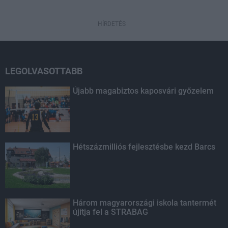
HÍRDETÉS
LEGOLVASOTTABB
Újabb magabiztos kaposvári győzelem
Hétszázmilliós fejlesztésbe kezd Barcs
Három magyarországi iskola tantermét
újítja fel a STRABAG