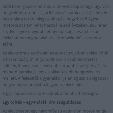
Rádi Péter gépészmérnök, a tervezőcsapat tagja úgy véli,
hogy előbb-utóbb szigorítások várhatók a vízi járművek
használata terén. Megszabhatják, hogy belső égésű
motorokat nem lehet használni az élővizeken, és „innen
kezdve egyre nagyobb létjogosultsága lesz a tisztán
elektromos meghajtású vízi járműveknek” – vetítette
előre.
Az elektromos autókban és az electrojetben sokkal több
a hasonlóság, mint gondolnánk: kisebb fenntartási
költség, lényegesen kevesebb karbantartási igény és jó
menetdinamika jellemzi sokkal kisebb hangterhelés
mellett. A fejlesztők ugyanakkor jelenleg azon dolgoznak,
hogy még csendesebb legyen az electrojet.
A gyártás során is törekednek a fenntarthatóságra.
Egy töltés – egy-másfél óra száguldozás
Az electrojetet egy háromfázisú aszinkron motor hajtja.