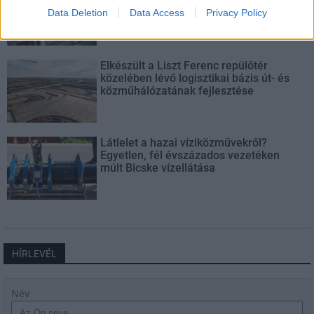
mérföldköve a felülvizsgálat
Data Deletion
Data Access
Privacy Policy
árnyékában?
Elkészült a Liszt Ferenc repülőtér
közelében lévő logisztikai bázis út- és
közműhálózatának fejlesztése
Látlelet a hazai víziközművekről?
Egyetlen, fél évszázados vezetéken
múlt Bicske vízellátása
HÍRLEVÉL
Név