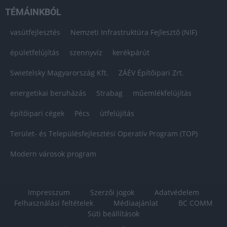
TÉMÁINKBÓL
vasútfejlesztés
Nemzeti Infrastruktúra Fejlesztő (NIF)
épületfelújítás
szennyvíz
kerékpárút
Swietelsky Magyarország Kft.
ZÁÉV Építőipari Zrt.
energetikai beruházás
Strabag
műemlékfelújítás
építőipari cégek
Pécs
útfelújítás
Terület- és Településfejlesztési Operatív Program (TOP)
Modern városok program
Impresszum
Szerzői jogok
Adatvédelem
Felhasználási feltételek
Médiaajánlat
BC COMM
Süti beállítások