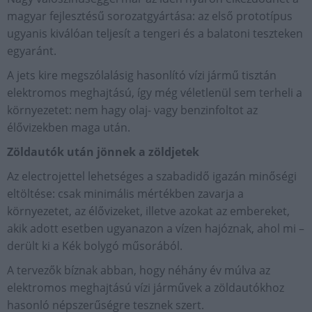
magyar fejlesztésű sorozatgyártása: az első prototípus
ugyanis kiválóan teljesít a tengeri és a balatoni teszteken
egyaránt.
A jets kire megszólalásig hasonlító vízi jármű tisztán
elektromos meghajtású, így még véletlenül sem terheli a
környezetet: nem hagy olaj- vagy benzinfoltot az
élővizekben maga után.
Zöldautók után jönnek a zöldjetek
Az electrojettel lehetséges a szabadidő igazán minőségi
eltöltése: csak minimális mértékben zavarja a
környezetet, az élővizeket, illetve azokat az embereket,
akik adott esetben ugyanazon a vízen hajóznak, ahol mi –
derült ki a Kék bolygó műsorából.
A tervezők bíznak abban, hogy néhány év múlva az
elektromos meghajtású vízi járművek a zöldautókhoz
hasonló népszerűségre tesznek szert.