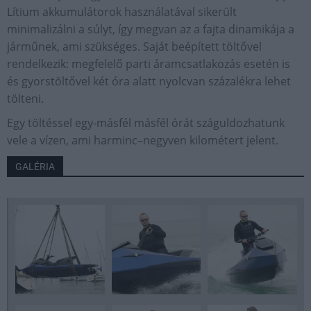
Lítium akkumulátorok használatával sikerült
minimalizálni a súlyt, így megvan az a fajta dinamikája a
járműnek, ami szükséges. Saját beépített töltővel
rendelkezik: megfelelő parti áramcsatlakozás esetén is
és gyorstöltővel két óra alatt nyolcvan százalékra lehet
tölteni.
Egy töltéssel egy-másfél másfél órát száguldozhatunk
vele a vízen, ami harminc–negyven kilométert jelent.
GALÉRIA