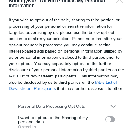
Somogyivár -
Do Not Process My Personal
Information
If you wish to opt-out of the sale, sharing to third parties, or
processing of your personal or sensitive information for
Aktuális
targeted advertising by us, please use the below opt-out
section to confirm your selection. Please note that after your
opt-out request is processed you may continue seeing
interest-based ads based on personal information utilized by
us or personal information disclosed to third parties prior to
your opt-out. You may separately opt-out of the further
disclosure of your personal information by third parties on the
IAB’s list of downstream participants. This information may
Kevesebb fényt!
also be disclosed by us to third parties on the
IAB’s List of
Downstream Participants
that may further disclose it to other
third parties.
Please note that this website/app uses one or more Google
Personal Data Processing Opt Outs
services and may gather and store information including but
not limited to your visit or usage behaviour. You may click to
I want to opt-out of the Sharing of my
Országos hírek
personal data.
grant or deny consent to Google and its third-party tags to
Opted In
use your data for below specified purposes in below Google