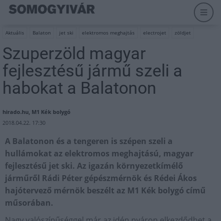
Aktuális
Balaton
jet ski
elektromos meghajtás
electrojet
zöldjet
Szuperzöld magyar
fejlesztésű jármű szeli a
habokat a Balatonon
hirado.hu, M1 Kék bolygó
2018.04.22. 17:30
A Balatonon és a tengeren is szépen szeli a
hullámokat az elektromos meghajtású, magyar
fejlesztésű jet ski. Az igazán környezetkímélő
járműről Rádi Péter gépészmérnök és Rédei Ákos
hajótervező mérnök beszélt az M1 Kék bolygó című
műsorában.
Nagy valószínűséggel már az idén nyáron elkezdődhet a