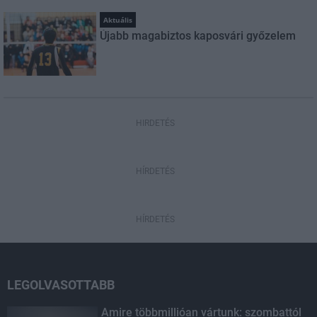
Aktuális
Újabb magabiztos kaposvári győzelem
HIRDETÉS
HÍRDETÉS
HÍRDETÉS
LEGOLVASOTTABB
Amire többmillióan vártunk: szombattól