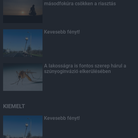
másodfokúra csökken a riasztás
Kevesebb fényt!
A lakosságra is fontos szerep hárul a
szúnyoginvázió elkerülésében
KIEMELT
Kevesebb fényt!