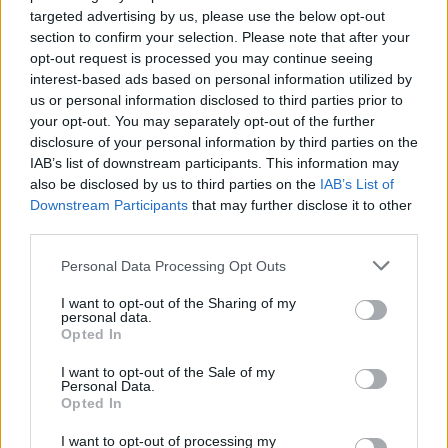
targeted advertising by us, please use the below opt-out
section to confirm your selection. Please note that after your
opt-out request is processed you may continue seeing
interest-based ads based on personal information utilized by
us or personal information disclosed to third parties prior to
MAGYAR ÉPÍTŐK
your opt-out. You may separately opt-out of the further
disclosure of your personal information by third parties on the
IAB’s list of downstream participants. This information may
Útépítés
also be disclosed by us to third parties on the
IAB’s List of
Downstream Participants
that may further disclose it to other
third parties.
Please note that this website/app uses one or more Google
Personal Data Processing Opt Outs
services and may gather and store information including but
not limited to your visit or usage behaviour. You may click to
I want to opt-out of the Sharing of my
personal data.
grant or deny consent to Google and its third-party tags to
Opted In
use your data for below specified purposes in below Google
consent section.
I want to opt-out of the Sale of my
Personal Data.
Opted In
HE-DO
BKK
KM Építő Kft.
Főmterv Mérnöki Tervező Zrt.
I want to opt-out of processing my