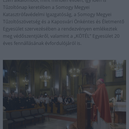
Ezen alkalomból, mint minden évben, így idén is
Tűzoltónap keretében a Somogy Megyei
Katasztrófavédelmi Igazgatóság, a Somogy Megyei
Tűzoltószövetség és a Kaposvári Önkéntes és Életmentő
Egyesület szervezésében a rendezvényen emlékeztek
meg védőszentjükről, valamint a „KÖTÉL” Egyesület 20
éves fennállásának évfordulójáról is.