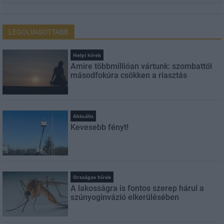
LEGOLVASOTTABB
Helyi hírek
Amire többmillióan vártunk: szombattól
másodfokúra csökken a riasztás
Aktuális
Kevesebb fényt!
Országos hírek
A lakosságra is fontos szerep hárul a
szúnyoginvázió elkerülésében