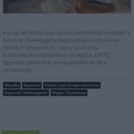
A program Flórián napi ünnepi szentmisével kezdődött a
Kaposvári Székesegyház Nagyboldogasszony Római
Katolikus Templomban, majd a Szivárvány
Kultúrpalotában folytatódott és végül a „KÖTÉL”
Egyesület szertáránál ünnepi ebéddel zárták a
rendezvényt.
Aktuális
Kaposvár
Flórián napi ünnepi szentmise
Kaposvári Székesegyház
Megyei Tűzoltónap