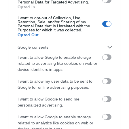
Personal Data for Targeted Advertising.
Látványos építési szakasz indult be a Flórián téri
Opted In
felüljárón
I want to opt-out of Collection, Use,
A tartós nyári hőség jelentős kihívás elé állítja a KM Építőt,
Retention, Sale, and/or Sharing of my
ennek ellenére folyamatosan halad az aszfaltozás.
Personal Data that Is Unrelated with the
Purposes for which it was collected.
Opted Out
Paks II.: Mit jelent az 5. blokk új
mérföldköve a felülvizsgálat
Google consents
árnyékában?
I want to allow Google to enable storage
related to advertising like cookies on web or
device identifiers in apps.
Elkészült a Liszt Ferenc repülőtér
közelében lévő logisztikai bázis út- és
közműhálózatának fejlesztése
I want to allow my user data to be sent to
Google for online advertising purposes.
I want to allow Google to send me
Látlelet a hazai víziközművekről?
personalized advertising.
Egyetlen, fél évszázados vezetéken
múlt Bicske vízellátása
I want to allow Google to enable storage
related to analytics like cookies on web or