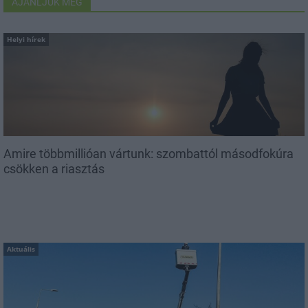
AJÁNLJUK MÉG
Helyi hírek
Amire többmillióan vártunk: szombattól másodfokúra
csökken a riasztás
Aktuális