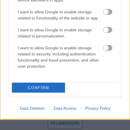
device identifiers in apps.
Épített öröksége megújításával is készül
Mohács a csata ötszázadik
I want to allow Google to enable storage
évfordulójára
related to functionality of the website or app.
I want to allow Google to enable storage
related to personalization.
I want to allow Google to enable storage
HÍRLEVÉL
related to security, including authentication
functionality and fraud prevention, and other
user protection.
Név
E-mail cím
CONFIRM
Feliratkozom a hírlevélre és elfogadom az
adatvédelmi
Data Deletion
Data Access
Privacy Policy
szabályzatot!
FELIRATKOZÁS