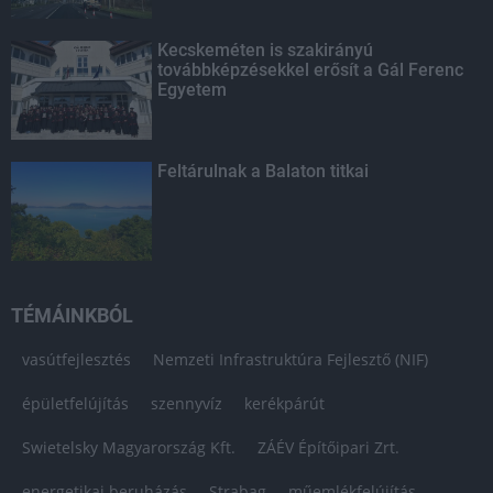
Kecskeméten is szakirányú
továbbképzésekkel erősít a Gál Ferenc
Egyetem
Feltárulnak a Balaton titkai
TÉMÁINKBÓL
vasútfejlesztés
Nemzeti Infrastruktúra Fejlesztő (NIF)
épületfelújítás
szennyvíz
kerékpárút
Swietelsky Magyarország Kft.
ZÁÉV Építőipari Zrt.
energetikai beruházás
Strabag
műemlékfelújítás