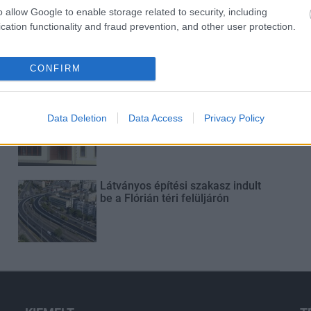
o allow Google to enable storage related to security, including
cation functionality and fraud prevention, and other user protection.
Új gyalogosátkelők és jelzőlámpás
csomópont épül Angyalföldön
CONFIRM
Másfélszeresére bővítik
Data Deletion
Data Access
Privacy Policy
Hódmezővásárhely jó hírű
református iskoláját
Látványos építési szakasz indult
be a Flórián téri felüljárón