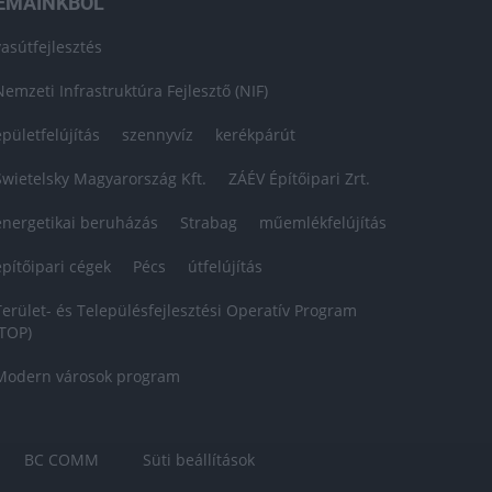
ÉMÁINKBÓL
vasútfejlesztés
Nemzeti Infrastruktúra Fejlesztő (NIF)
épületfelújítás
szennyvíz
kerékpárút
Swietelsky Magyarország Kft.
ZÁÉV Építőipari Zrt.
energetikai beruházás
Strabag
műemlékfelújítás
építőipari cégek
Pécs
útfelújítás
Terület- és Településfejlesztési Operatív Program
(TOP)
Modern városok program
BC COMM
Süti beállítások