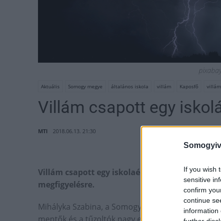
pixabay 
Aktuális
Somogy megye
általános iskola
villám
Kaposfő
villá
Villám csapott egy isko
MTI
2018.06.13. 21:30
Somogyiv
If you wish 
Villám csapott egy iskolaépületbe szerda déle
sensitive in
megfigyelésre.
confirm you
continue se
Mihályka Szabina, a Somogy megyei katasztrófavéd
information 
mentők és a tűzoltók nagy erőkkel vonultak ki a he