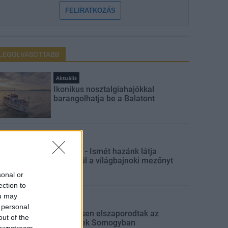
FELIRATKOZÁS
LEGOLVASOTTABB
Aktuális
Ikonikus nosztalgiahajókkal
barangolhatja be a Balatont
Aktuális
MotoGP - Ismét hazánk látja
vendégül a világbajnoki mezőnyt
sonal or
ection to
ou may
Aktuális
 personal
Jelentősen elszaporodtak az
out of the
avartüzek Somogyban