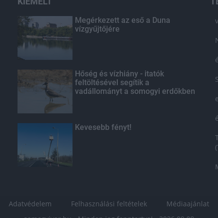
KIEMELT
T
Megérkezett az eső a Duna
vízgyűjtőjére
Hőség és vízhiány - itatók
feltöltésével segítik a
vadállományt a somogyi erdőkben
Kevesebb fényt!
Adatvédelem
Felhasználási feltételek
Médiaajánlat