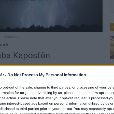
- illusztráció
mcsapás
lába Kaposfőn
ár -
Do Not Process My Personal Information
to opt-out of the sale, sharing to third parties, or processing of your per
lőtt Kaposfőn, több gyereket kórházba vittek
formation for targeted advertising by us, please use the below opt-out s
r selection. Please note that after your opt-out request is processed y
eing interest-based ads based on personal information utilized by us or
elmi Igazgatóság szóvivője az MTI-vel azt közölte: a
disclosed to third parties prior to your opt-out. You may separately opt-
lyszínre, ahol tűz nem keletkezett. Azokat a