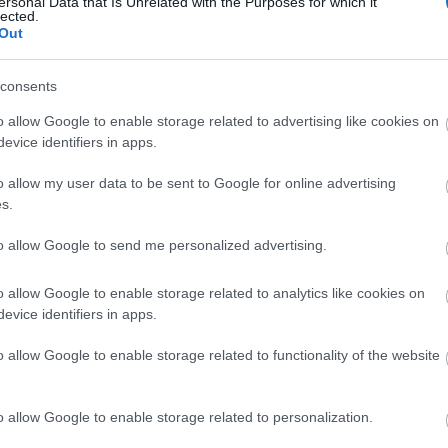
ersonal Data that Is Unrelated with the Purposes for which it
lected.
Helyi hírek
Out
consents
o allow Google to enable storage related to advertising like cookies on
evice identifiers in apps.
o allow my user data to be sent to Google for online advertising
ány - itatók
Amire többmillióan vártunk:
s.
egítik a
szombattól másodfokúra
 a somogyi
csökken a riasztás
to allow Google to send me personalized advertising.
o allow Google to enable storage related to analytics like cookies on
evice identifiers in apps.
o allow Google to enable storage related to functionality of the website
M1 bővítés: már zajlik a teljesen új
Bicske Kelet csomópont építése
o allow Google to enable storage related to personalization.