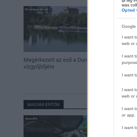
of my P
was col
Országos hírek
Aktuális
Opted 
Google 
I want t
web or d
I want t
Megérkezett az eső a Duna
Hőség és vízhi
purpose
vízgyűjtőjére
feltöltésével s
vadállományt
I want 
erdőkben
I want t
web or d
MAGYAR ÉPÍTŐK
I want t
or app.
Aktuális
I want t