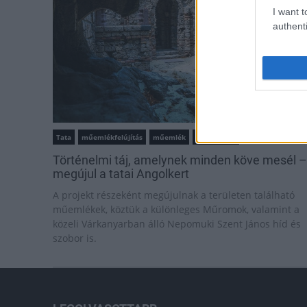
I want t
authenti
Tata
műemlékfelújítás
műemlék
restaurálás
Történelmi táj, amelynek minden köve mesél –
megújul a tatai Angolkert
A projekt részeként megújulnak a területen található
műemlékek, köztük a különleges Műromok, valamint a
közeli Várkanyarban álló Nepomuki Szent János híd és
szobor is.