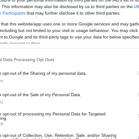
losure of your personal information by third parties on the IAB’s list of
nikai teremben voltak, vizsgálják az orvosok.
. This information may also be disclosed by us to third parties on the
IA
Participants
that may further disclose it to other third parties.
ltók hőkamerával átvizsgálták az iskola épületét, de
 that this website/app uses one or more Google services and may gath
viszont több embernél állapítottak meg könnyű
including but not limited to your visit or usage behaviour. You may click 
a vitték.
 to Google and its third-party tags to use your data for below specifi
 általános iskola vezetője azt mondta, hogy a mentők
ogle consent section.
gyelésre. Közölte, a villám lényegében a villámhárítót
i teremben érezték a hatását. Komolyabban senki nem
l Data Processing Opt Outs
kodó gyerekek fájlalják a fülüket, a fejüket és
o opt-out of the Sharing of my personal data.
In
fő
villámcsapás
o opt-out of the Sale of my Personal Data.
In
to opt-out of processing my Personal Data for Targeted
ing.
In
o opt-out of Collection, Use, Retention, Sale, and/or Sharing