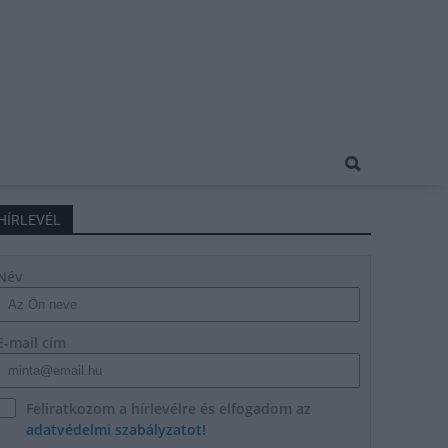
HÍRLEVÉL
Név
E-mail cím
Feliratkozom a hírlevélre és elfogadom az
adatvédelmi szabályzatot!