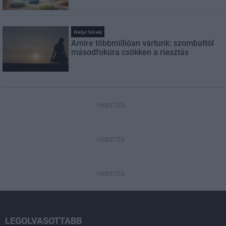
Helyi hírek
Amire többmillióan vártunk: szombattól
másodfokúra csökken a riasztás
HIRDETÉS
HÍRDETÉS
HÍRDETÉS
LEGOLVASOTTABB