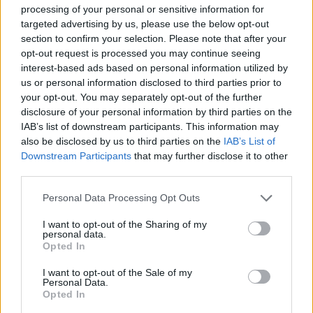
processing of your personal or sensitive information for
targeted advertising by us, please use the below opt-out
section to confirm your selection. Please note that after your
opt-out request is processed you may continue seeing
interest-based ads based on personal information utilized by
us or personal information disclosed to third parties prior to
MAGYAR ÉPÍTŐK
your opt-out. You may separately opt-out of the further
disclosure of your personal information by third parties on the
IAB’s list of downstream participants. This information may
Útépítés
also be disclosed by us to third parties on the
IAB’s List of
Downstream Participants
that may further disclose it to other
third parties.
Please note that this website/app uses one or more Google
Personal Data Processing Opt Outs
services and may gather and store information including but
not limited to your visit or usage behaviour. You may click to
I want to opt-out of the Sharing of my
personal data.
grant or deny consent to Google and its third-party tags to
Opted In
use your data for below specified purposes in below Google
consent section.
I want to opt-out of the Sale of my
Personal Data.
Opted In
autópálya
útépítés
M1-es autópálya
Bicske