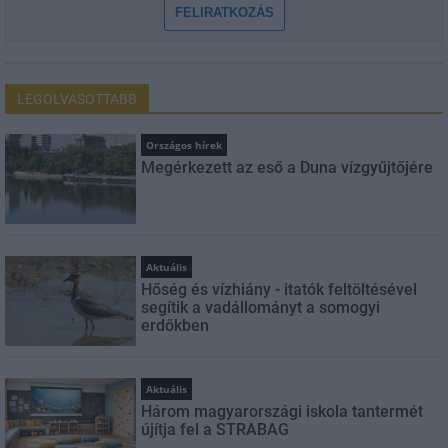
FELIRATKOZÁS
LEGOLVASOTTABB
Országos hírek
Megérkezett az eső a Duna vízgyűjtőjére
Aktuális
Hőség és vízhiány - itatók feltöltésével
segítik a vadállományt a somogyi
erdőkben
Aktuális
Három magyarországi iskola tantermét
újítja fel a STRABAG