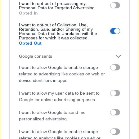
I want to opt-out of processing my
Personal Data for Targeted Advertising.
M1 bővítés: már zajlik a teljesen új Bicske Kelet
Opted In
csomópont építése
Tizenegy meglévő csomópontot korszerűsít és négy új,
I want to opt-out of Collection, Use,
Retention, Sale, and/or Sharing of my
különszintű csomópontot hoz létre az MKIF az M1-es
Personal Data that Is Unrelated with the
bővítésénél.
Purposes for which it was collected.
Opted Out
Új gyalogosátkelők és jelzőlámpás
Google consents
csomópont épül Angyalföldön
I want to allow Google to enable storage
related to advertising like cookies on web or
device identifiers in apps.
Másfélszeresére bővítik
Hódmezővásárhely jó hírű református
I want to allow my user data to be sent to
iskoláját
Google for online advertising purposes.
I want to allow Google to send me
personalized advertising.
Látványos építési szakasz indult be a
Flórián téri felüljárón
I want to allow Google to enable storage
related to analytics like cookies on web or