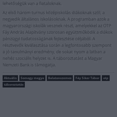
lehetőségük van a fiataloknak.
Az első három turnus középiskolás diákoknak szól, a
negyedik általános iskolásoknak. A programban azok a
magyarországi iskolák vesznek részt, amelyekkel az OTP
Fáy András Alapítvány szorosan együttműködik a diákok
pénzügyi tudatosságának fejlesztése céljából. A
résztvevők kiválasztása során a legfontosabb szempont
a jó tanulmányi eredmény, de sokat nyom a latban a
nehéz szociális helyzet is. A táboroztatást a Magyar
Nemzeti Bank is támogatja.
Aktuális
Somogy megye
Balatonszemes
Fáy Siker Tábor
otp
táboroztatás