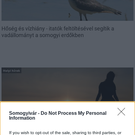
Hőség és vízhiány - itatók feltöltésével segítik a
vadállományt a somogyi erdőkben
Helyi hírek
Somogyivár -
Do Not Process My Personal
Information
Amire többmillióan vártunk: szombattól másodfokúra
csökken a riasztás
If you wish to opt-out of the sale, sharing to third parties, or