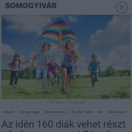
OTP Bank - Facebook
Aktuális
Somogy megye
Balatonszemes
Fáy Siker Tábor
otp
táboroztatás
Az idén 160 diák vehet részt