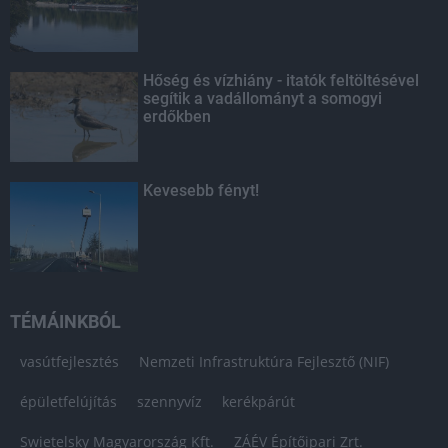
Hőség és vízhiány - itatók feltöltésével
segítik a vadállományt a somogyi
erdőkben
Kevesebb fényt!
TÉMÁINKBÓL
vasútfejlesztés
Nemzeti Infrastruktúra Fejlesztő (NIF)
épületfelújítás
szennyvíz
kerékpárút
Swietelsky Magyarország Kft.
ZÁÉV Építőipari Zrt.