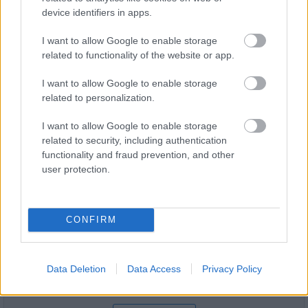
device identifiers in apps.
Paks II.: Mit jelent az 5. blokk új
I want to allow Google to enable storage
mérföldköve a felülvizsgálat
related to functionality of the website or app.
árnyékában?
I want to allow Google to enable storage
related to personalization.
I want to allow Google to enable storage
related to security, including authentication
HÍRLEVÉL
functionality and fraud prevention, and other
user protection.
Név
CONFIRM
E-mail cím
Data Deletion
Data Access
Privacy Policy
Feliratkozom a hírlevélre és elfogadom az
adatvédelmi
szabályzatot!