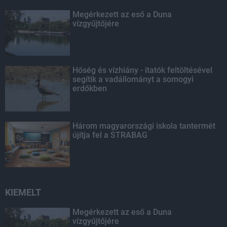
Megérkezett az eső a Duna
vízgyűjtőjére
Hőség és vízhiány - itatók feltöltésével
segítik a vadállományt a somogyi
erdőkben
Három magyarországi iskola tantermét
újítja fel a STRABAG
KIEMELT
Megérkezett az eső a Duna
vízgyűjtőjére