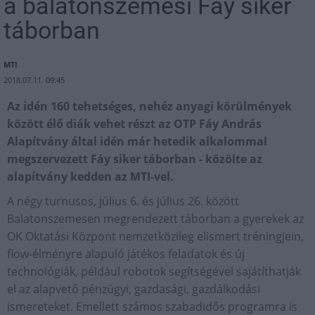
a balatonszemesi Fáy siker
táborban
MTI
2018.07.11. 09:45
Az idén 160 tehetséges, nehéz anyagi körülmények
között élő diák vehet részt az OTP Fáy András
Alapítvány által idén már hetedik alkalommal
megszervezett Fáy siker táborban - közölte az
alapítvány kedden az MTI-vel.
A négy turnusos, július 6. és július 26. között
Balatonszemesen megrendezett táborban a gyerekek az
OK Oktatási Központ nemzetközileg elismert tréningjein,
flow-élményre alapuló játékos feladatok és új
technológiák, például robotok segítségével sajátíthatják
el az alapvető pénzügyi, gazdasági, gazdálkodási
ismereteket. Emellett számos szabadidős programra is