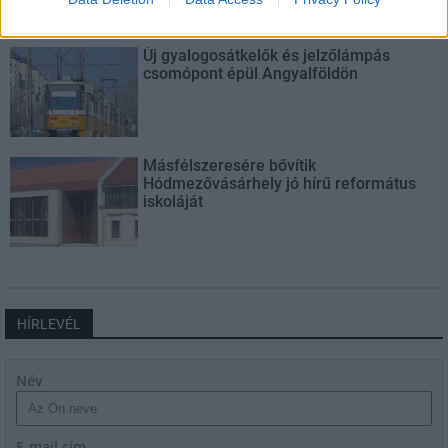
Új gyalogosátkelők és jelzőlámpás
csomópont épül Angyalföldön
Másfélszeresére bővítik
Hódmezővásárhely jó hírű református
iskoláját
HÍRLEVÉL
Név
E-mail cím