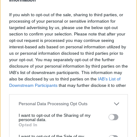
Aktuális
If you wish to opt-out of the sale, sharing to third parties, or
processing of your personal or sensitive information for
targeted advertising by us, please use the below opt-out
section to confirm your selection. Please note that after your
opt-out request is processed you may continue seeing
interest-based ads based on personal information utilized by
us or personal information disclosed to third parties prior to
your opt-out. You may separately opt-out of the further
Hőség és vízhiány - itatók feltöltésével segítik a
disclosure of your personal information by third parties on the
vadállományt a somogyi erdőkben
IAB’s list of downstream participants. This information may
also be disclosed by us to third parties on the
IAB’s List of
Downstream Participants
that may further disclose it to other
third parties.
Please note that this website/app uses one or more Google
Personal Data Processing Opt Outs
Helyi hírek
services and may gather and store information including but
not limited to your visit or usage behaviour. You may click to
I want to opt-out of the Sharing of my
personal data.
grant or deny consent to Google and its third-party tags to
Opted In
use your data for below specified purposes in below Google
consent section.
I want to opt-out of the Sale of my