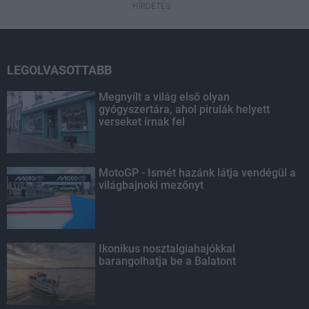
HÍRDETÉS
LEGOLVASOTTABB
Megnyílt a világ első olyan
gyógyszertára, ahol pirulák helyett
verseket írnak fel
MotoGP - Ismét hazánk látja vendégül a
világbajnoki mezőnyt
Ikonikus nosztalgiahajókkal
barangolhatja be a Balatont