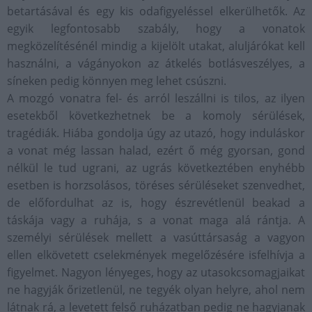
betartásával és egy kis odafigyeléssel elkerülhetők. Az
egyik legfontosabb szabály, hogy a vonatok
megközelítésénél mindig a kijelölt utakat, aluljárókat kell
használni, a vágányokon az átkelés botlásveszélyes, a
síneken pedig könnyen meg lehet csúszni.
A mozgó vonatra fel- és arról leszállni is tilos, az ilyen
esetekből következhetnek be a komoly sérülések,
tragédiák. Hiába gondolja úgy az utazó, hogy induláskor
a vonat még lassan halad, ezért ő még gyorsan, gond
nélkül le tud ugrani, az ugrás következtében enyhébb
esetben is horzsolásos, töréses sérüléseket szenvedhet,
de előfordulhat az is, hogy észrevétlenül beakad a
táskája vagy a ruhája, s a vonat maga alá rántja. A
személyi sérülések mellett a vasúttársaság a vagyon
ellen elkövetett cselekmények megelőzésére isfelhívja a
figyelmet. Nagyon lényeges, hogy az utasokcsomagjaikat
ne hagyják őrizetlenül, ne tegyék olyan helyre, ahol nem
látnak rá, a levetett felső ruházatban pedig ne hagyjanak