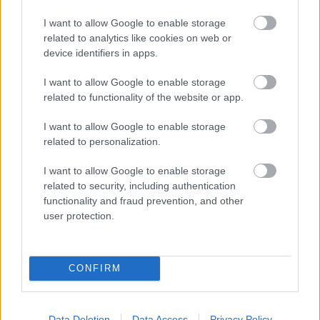
I want to allow Google to enable storage
related to analytics like cookies on web or
device identifiers in apps.
Belváros-Lipótváros
játszótér
I want to allow Google to enable storage
Város-Teampannon Kereskedelmi és Szolgáltató Kft.
parkfelújítás
related to functionality of the website or app.
Újragondolják Lipótváros rejtett, zöld parkját
I want to allow Google to enable storage
Indulhat a Honvéd tér megújításának tervezése, ahol a
related to personalization.
klímatudatos gondolkodás és a helyi identitás erősítése kerül a
középpontba.
I want to allow Google to enable storage
related to security, including authentication
functionality and fraud prevention, and other
Történelmi táj, amelynek minden köve
mesél – megújul a tatai Angolkert
user protection.
CONFIRM
M1 bővítés: már zajlik a teljesen új
Bicske Kelet csomópont építése
Data Deletion
Data Access
Privacy Policy