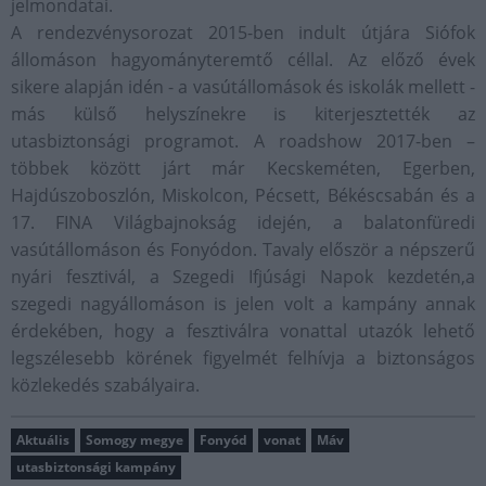
jelmondatai.
A rendezvénysorozat 2015-ben indult útjára Siófok
állomáson hagyományteremtő céllal. Az előző évek
sikere alapján idén - a vasútállomások és iskolák mellett -
más külső helyszínekre is kiterjesztették az
utasbiztonsági programot. A roadshow 2017-ben –
többek között járt már Kecskeméten, Egerben,
Hajdúszoboszlón, Miskolcon, Pécsett, Békéscsabán és a
17. FINA Világbajnokság idején, a balatonfüredi
vasútállomáson és Fonyódon. Tavaly először a népszerű
nyári fesztivál, a Szegedi Ifjúsági Napok kezdetén,a
szegedi nagyállomáson is jelen volt a kampány annak
érdekében, hogy a fesztiválra vonattal utazók lehető
legszélesebb körének figyelmét felhívja a biztonságos
közlekedés szabályaira.
Aktuális
Somogy megye
Fonyód
vonat
Máv
utasbiztonsági kampány