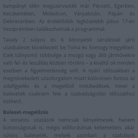
kampányt idén megszervezték már Pécsett, Egerben,
Kecskeméten, Miskolcon, Várpalotán, Pápán és
Debrecenben. Az érdeklődök legközelebb július 17-én
Veszprémben találkozhatnak a programmal.
Tavaly 2 súlyos és 6 könnyebb sérüléssel járó
utasbaleset következett be Tolna és Somogy megyében.
Ezek túlnyomó többsége a mozgó vagy álló járművekre
való fel- és leszállás közben történt – a kiváltó ok minden
esetben a figyelmetlenség volt. A nyári időszakban a
megnövekedett utasforgalom miatt különösen fontos az
odafigyelés és a megelőző intézkedések, mivel a
balesetek csaknem fele a szabadságolási időszakhoz
köthető.
Baleset-megelőzés
A vonatos utazások nemcsak kényelmesek, hanem
biztonságosak is, mégis előfordulnak kellemetlen, akár
súlyos balesetek, melyek azonban a szabályok