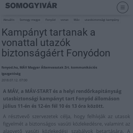
Aktuális
Somogy megye
Fonyód
vonat
Máv
utasbiztonsági kampány
Kampányt tartanak a
vonattal utazók
biztonságáért Fonyódon
fonyod.hu, MÁV Magyar Államvasutak Zrt. kommunikációs
igazgatóság
2018.07.12. 07:00
A MÁV, a MÁV-START és a helyi rendőrkapitányság
utasbiztonsági kampányt tart Fonyód állomáson
július 11-én és 12-én fél 10 és 13 óra között.
A résztvevő szervezetek célja, hogy felhívják az utasok
figyelmét a biztonságos vasúti közlekedésre, valamint az
alapvető vasúti közlekedési szabályok betartására. A