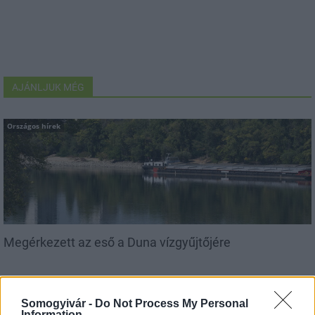
AJÁNLJUK MÉG
Országos hírek
Megérkezett az eső a Duna vízgyűjtőjére
Somogyivár -
Do Not Process My Personal
Information