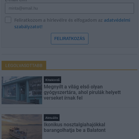
Feliratkozom a hírlevélre és elfogadom az
adatvédelmi
szabályzatot!
FELIRATKOZÁS
LEGOLVASOTTABB
Kitekintő
Megnyílt a világ első olyan
gyógyszertára, ahol pirulák helyett
verseket írnak fel
Aktuális
Ikonikus nosztalgiahajókkal
barangolhatja be a Balatont