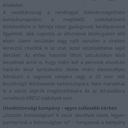
értékeket.
A vasúttársaság a rendhagyó baleset-megelőzési
kampánynapokon a megfelelő, szabálykövető
közlekedésre is felhívja olyan gyalogosok, kerékpárosok
figyelmét, akik naponta az állomások közforgalom elől
elzárt üzemi területén vagy nyílt vonalon a síneken
keresztül rövidítik le az utat, ezzel veszélyeztetve saját
életüket. Az ehhez hasonló tiltott szituációkon kívül
beszélnek arról is, hogy miért kell a peronok elsodrási
határán kívül tartózkodni; illetve miért életveszélyes
felmászni a vagonok tetejére vagy a 25 ezer volt
feszültségű felsővezeték tartóoszlopára. Nem maradnak
ki a vasúti átjárók megközelítésére és az áthaladásra
vonatkozó KRESZ szabályok sem.
Utasbiztonsági kampány – egyre szélesebb körben
„Utazzon biztonságban! A vasút veszélyes üzem, legyen
partnerünk a biztonságban is!” – hangzanak a kampány