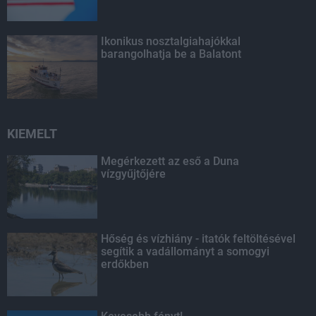
Ikonikus nosztalgiahajókkal
barangolhatja be a Balatont
KIEMELT
Megérkezett az eső a Duna
vízgyűjtőjére
Hőség és vízhiány - itatók feltöltésével
segítik a vadállományt a somogyi
erdőkben