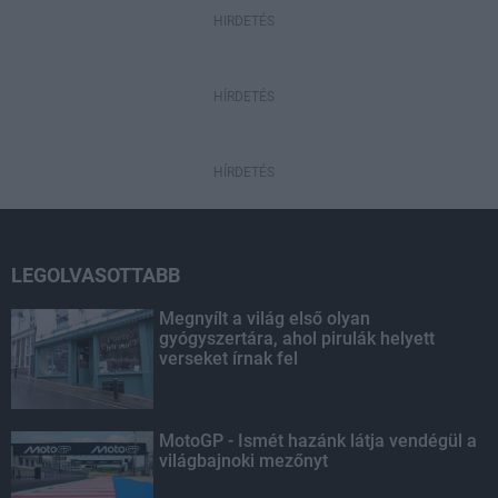
HIRDETÉS
HÍRDETÉS
HÍRDETÉS
LEGOLVASOTTABB
Megnyílt a világ első olyan
gyógyszertára, ahol pirulák helyett
verseket írnak fel
MotoGP - Ismét hazánk látja vendégül a
világbajnoki mezőnyt