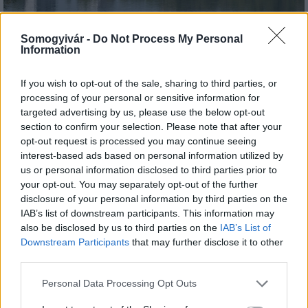
Megérkezett az eső a Duna vízgyűjtőjére
Somogyivár -
Do Not Process My Personal
Information
If you wish to opt-out of the sale, sharing to third parties, or
processing of your personal or sensitive information for
targeted advertising by us, please use the below opt-out
Aktuális
section to confirm your selection. Please note that after your
opt-out request is processed you may continue seeing
interest-based ads based on personal information utilized by
us or personal information disclosed to third parties prior to
your opt-out. You may separately opt-out of the further
disclosure of your personal information by third parties on the
IAB’s list of downstream participants. This information may
also be disclosed by us to third parties on the
IAB’s List of
Hőség és vízhiány - itatók feltöltésével segítik a
Downstream Participants
that may further disclose it to other
vadállományt a somogyi erdőkben
third parties.
Please note that this website/app uses one or more Google
Personal Data Processing Opt Outs
services and may gather and store information including but