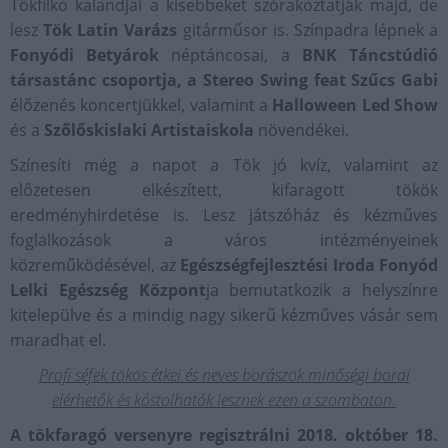
Tökfilkó kalandjai a kisebbeket szórakoztatják majd, de
lesz
Tök Latin Varázs
gitárműsor is. Színpadra lépnek a
Fonyódi Betyárok
néptáncosai, a
BNK Táncstúdió
társastánc csoportja, a Stereo Swing feat Szűcs Gabi
élőzenés koncertjükkel, valamint a
Halloween Led Show
és a
Szőlőskislaki Artistaiskola
növendékei.
Színesíti még a napot a Tök jó kvíz, valamint az
előzetesen elkészített, kifaragott tökök
eredményhirdetése is. Lesz játszóház és kézműves
foglalkozások a város intézményeinek
közreműködésével, az
Egészségfejlesztési Iroda Fonyód
Lelki Egészség Központ
ja bemutatkozik a helyszínre
kitelepülve és a mindig nagy sikerű kézműves vásár sem
maradhat el.
Profi séfek tökös étkei és neves borászok minőségi borai
elérhetők és kóstolhatók lesznek ezen a szombaton.
A tökfaragó versenyre regisztrálni 2018. október 18.