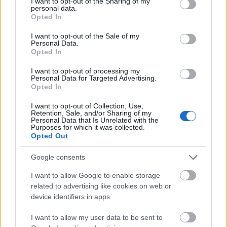
not limited to your visit or usage behaviour. You may click to
I want to opt-out of the Sharing of my
personal data.
grant or deny consent to Google and its third-party tags to
Opted In
Helyi hírek
use your data for below specified purposes in below Google
consent section.
I want to opt-out of the Sale of my
Personal Data.
Opted In
I want to opt-out of processing my
Personal Data for Targeted Advertising.
Opted In
Amire többmillióan vártunk: szombattól másodfokúra
I want to opt-out of Collection, Use,
Retention, Sale, and/or Sharing of my
csökken a riasztás
Personal Data that Is Unrelated with the
Purposes for which it was collected.
Opted Out
Google consents
I want to allow Google to enable storage
related to advertising like cookies on web or
MAGYAR ÉPÍTŐK
device identifiers in apps.
I want to allow my user data to be sent to
Mi épül?