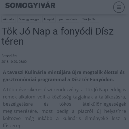
Aktuális
Somogy megye
Fonyód
gasztronómia
Tök Jó Nap
Tök Jó Nap a fonyódi Dísz
téren
fonyod.hu
2018.10.20. 08:00
A tavaszi Kulinária mintájára újra megtelik élettel és
gasztronómiai programmal a Dísz tér Fonyódon.
A több éve sikeres őszi rendezvény, a Tök Jó Nap eddig is
remek alkalom volt a közösség tagjainak a találkozásra,
beszélgetésre és tökös ételkülönlegességek
megismerésére, most pedig a piacról új helyszínre
költözve még inkább a kulináris élményeké lesz a
főszerep.