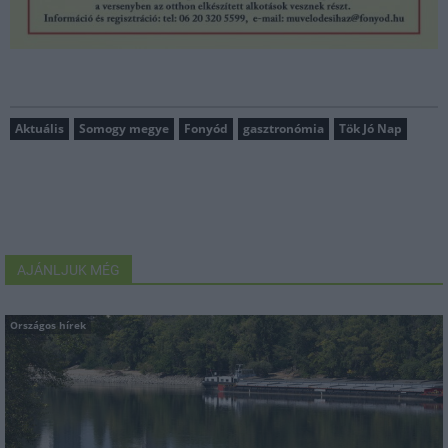
Aktuális
Somogy megye
Fonyód
gasztronómia
Tök Jó Nap
AJÁNLJUK MÉG
Országos hírek