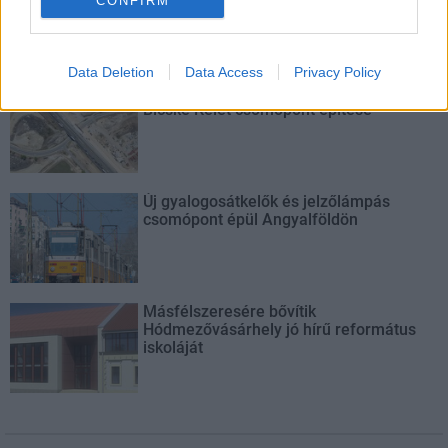
CONFIRM
Data Deletion
Data Access
Privacy Policy
M1 bővítés: már zajlik a teljesen új
Bicske Kelet csomópont építése
Új gyalogosátkelők és jelzőlámpás
csomópont épül Angyalföldön
Másfélszeresére bővítik
Hódmezővásárhely jó hírű református
iskoláját