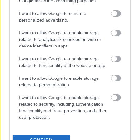
Google for online advertising purposes.
I want to allow Google to send me
personalized advertising.
I want to allow Google to enable storage
related to analytics like cookies on web or
device identifiers in apps.
I want to allow Google to enable storage
related to functionality of the website or app.
I want to allow Google to enable storage
Belváros-Lipótváros
játszótér
related to personalization.
Város-Teampannon Kereskedelmi és Szolgáltató Kft.
parkfelújítás
Újragondolják Lipótváros rejtett, zöld parkját
I want to allow Google to enable storage
related to security, including authentication
Indulhat a Honvéd tér megújításának tervezése, ahol a
functionality and fraud prevention, and other
klímatudatos gondolkodás és a helyi identitás erősítése kerül a
user protection.
középpontba.
Történelmi táj, amelynek minden köve
mesél – megújul a tatai Angolkert