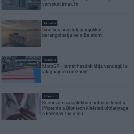
verseket írnak fel
Aktuális
Ikonikus nosztalgiahajókkal
barangolhatja be a Balatont
Aktuális
MotoGP - Ismét hazánk látja vendégül a
világbajnoki mezőnyt
Kitekintő
Kilencven százalékban hatásos lehet a
Pfizer és a Biontech kísérleti oltóanyaga
a koronavírus ellen