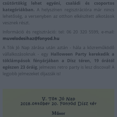
csütörtökig lehet egyéni, családi és csoportos
kategóriákban.
A helyszínen regisztrációra már nincs
lehetőség, a versenyben az otthon elkészített alkotások
vesznek részt.
Információ és regisztráció: tel: 06 20 320 5599, e-mail:
muvelodesihaz@fonyod.hu
A Tök Jó Nap zárása után aztán - hála a közreműködő
vállalkozásoknak - egy
Halloween Party kerekedik a
töklámpások fényárjában a Dísz téren, 19 órától
egészen 23 óráig
, jelmezes retro party is lesz discoval! A
legjobb jelmezeket díjazzák is!