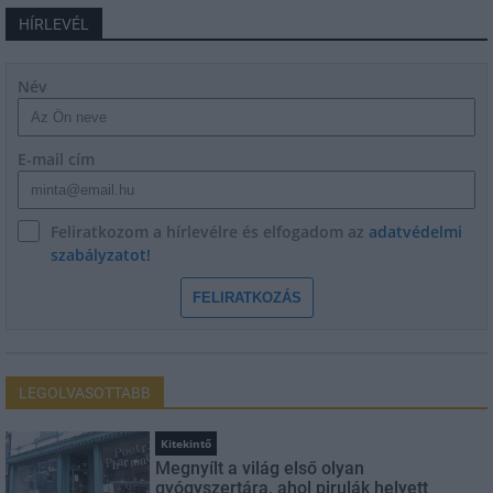
HÍRLEVÉL
Név
E-mail cím
Feliratkozom a hírlevélre és elfogadom az
adatvédelmi
szabályzatot!
FELIRATKOZÁS
LEGOLVASOTTABB
Kitekintő
Megnyílt a világ első olyan
gyógyszertára, ahol pirulák helyett