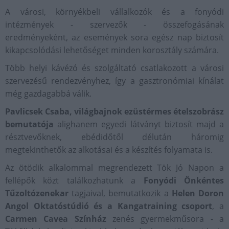
A városi, környékbeli vállalkozók és a fonyódi
intézmények - szervezők - összefogásának
eredményeként, az események sora egész nap biztosít
kikapcsolódási lehetőséget minden korosztály számára.
Több helyi kávézó és szolgáltató csatlakozott a városi
szervezésű rendezvényhez, így a gasztronómiai kínálat
még gazdagabbá válik.
Pavlicsek Csaba, világbajnok ezüstérmes ételszobrász
bemutatója
alighanem egyedi látványt biztosít majd a
résztvevőknek, ebédidőtől délután háromig
megtekinthetők az alkotásai és a készítés folyamata is.
Az ötödik alkalommal megrendezett Tök Jó Napon a
fellépők közt találkozhatunk a
Fonyódi Önkéntes
Tűzoltózenekar
tagjaival, bemutatkozik a
Helen Doron
Angol Oktatóstúdió és a Kangatraining csoport
, a
Carmen Cavea Színház
zenés gyermekműsora - a