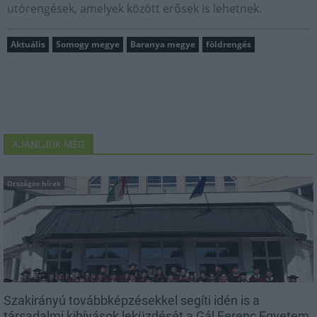
utórengések, amelyek között erősek is lehetnek.
Aktuális
Somogy megye
Baranya megye
földrengés
AJÁNLJUK MÉG
Országos hírek
Szakirányú továbbképzésekkel segíti idén is a
társadalmi kihívások leküzdését a Gál Ferenc Egyetem