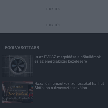
HÍRDETÉS
HÍRDETÉS
LEGOLVASOTTABB
Itt az ÉVOSZ megoldása a hőhullámok
és az energiakrízis kezelésére
Hazai és nemzetközi zenészeket hallhat
Siófokon a dzsesszfesztiválon