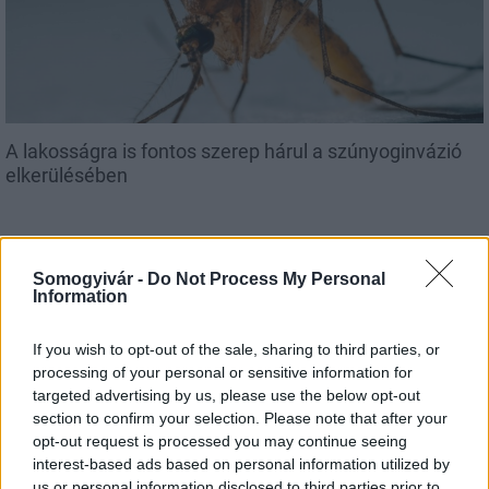
A lakosságra is fontos szerep hárul a szúnyoginvázió
elkerülésében
Somogyivár -
Do Not Process My Personal
Information
MAGYAR ÉPÍTŐK
If you wish to opt-out of the sale, sharing to third parties, or
processing of your personal or sensitive information for
targeted advertising by us, please use the below opt-out
Mi épül?
section to confirm your selection. Please note that after your
opt-out request is processed you may continue seeing
interest-based ads based on personal information utilized by
us or personal information disclosed to third parties prior to