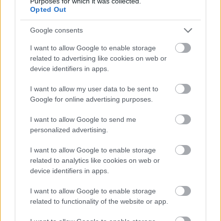
Purposes for which it was collected.
Opted Out
Még több zöld, még több virág és új
játszótér Debrecen egyik legfontosabb
Google consents
terén
I want to allow Google to enable storage
related to advertising like cookies on web or
device identifiers in apps.
Fából épül Budakeszi új óvodája
I want to allow my user data to be sent to
Google for online advertising purposes.
I want to allow Google to send me
Gyárleállításokkal és átszervezett
personalized advertising.
termeléssel tehermentesíti a
villamosenergia-rendszert a STRABAG
I want to allow Google to enable storage
related to analytics like cookies on web or
device identifiers in apps.
I want to allow Google to enable storage
related to functionality of the website or app.
HÍRLEVÉL