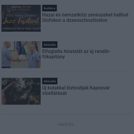
Kultúra
Hazai és nemzetközi zenészeket hallhat
Siófokon a dzsesszfesztiválon
Aktuális
Elfoglalta hivatalát az új rendőr-
főkapitány
Aktuális
Új kutakkal biztosítják Kaposvár
vízellátását
HIRDETÉS