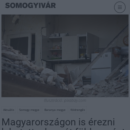
Illusztráció: pixabay.com
Aktuális
Somogy megye
Baranya megye
földrengés
Magyarországon is érezni