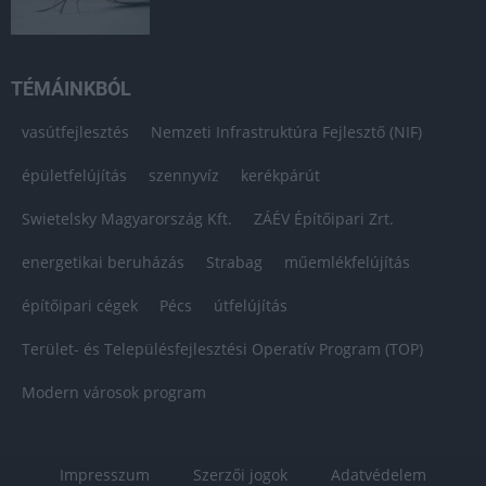
TÉMÁINKBÓL
vasútfejlesztés
Nemzeti Infrastruktúra Fejlesztő (NIF)
épületfelújítás
szennyvíz
kerékpárút
Swietelsky Magyarország Kft.
ZÁÉV Építőipari Zrt.
energetikai beruházás
Strabag
műemlékfelújítás
építőipari cégek
Pécs
útfelújítás
Terület- és Településfejlesztési Operatív Program (TOP)
Modern városok program
Impresszum
Szerzői jogok
Adatvédelem