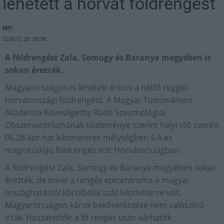
lehetett a horvát földrengést
MTI
2020.12.28. 08:38
A földrengést Zala, Somogy és Baranya megyében is
sokan érezték.
Magyarországon is lehetett érezni a hétfő reggeli
horvátországi földrengést. A Magyar Tudományos
Akadémia Kövesligethy Radó Szeizmológiai
Obszervatóriumának közleménye szerint helyi idő szerint
06.28-kor hat kilométeres mélységben 5,4-es
magnitúdójú földrengés volt Horvátországban.
A földrengést Zala, Somogy és Baranya megyében sokan
érezték, de mivel a rengés epicentruma a magyar
országhatártól körülbelül száz kilométerre volt,
Magyarországon károk bekövetkezése nem valószínű -
írták. Hozzátették: a fő rengés után várhatók