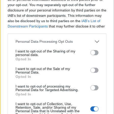
your opt-out. You may separately opt-out of the further
disclosure of your personal information by third parties on the
IAB’s list of downstream participants. This information may
also be disclosed by us to third parties on the
IAB’s List of
Downstream Participants
that may further disclose it to other
third parties.
Please note that this website/app uses one or more Google
Personal Data Processing Opt Outs
services and may gather and store information including but
Mohács
Épkar Zrt.
Aktív Kft.
VivaPalazzo Zrt.
not limited to your visit or usage behaviour. You may click to
I want to opt-out of the Sharing of my
Épített öröksége megújításával is készül Mohács a
personal data.
grant or deny consent to Google and its third-party tags to
Opted In
csata ötszázadik évfordulójára
use your data for below specified purposes in below Google
consent section.
Új kápolna, kiállítótér épült a mohácsi csata emlékhelyén. A
I want to opt-out of the Sale of my
Personal Data.
városban is számos beruházás készült el vagy közeledik a
Opted In
befejezéshez. Új parkolóház létesül, megújul a városháza és a
Széchenyi tér is.
I want to opt-out of processing my
Personal Data for Targeted Advertising.
Opted In
A tengerfenék alatt négy óriáskábellel
kötik össze Spanyolország és
I want to opt-out of Collection, Use,
Franciaország villamosenergia-
Retention, Sale, and/or Sharing of my
hálózatát
Personal Data that Is Unrelated with the