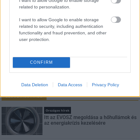
I want to allow Google to enable storage
related to personalization.
Név
I want to allow Google to enable storage
related to security, including authentication
E-mail cím
functionality and fraud prevention, and other
user protection.
Feliratkozom a hírlevélre és elfogadom az
adatvédelmi
szabályzatot!
CONFIRM
FELIRATKOZÁS
Data Deletion
Data Access
Privacy Policy
LEGOLVASOTTABB
Országos hírek
Itt az ÉVOSZ megoldása a hőhullámok és
az energiakrízis kezelésére