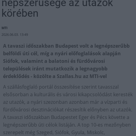
népszerűsége az utazók
körében
MTI
2026.06.03. 13:49
A tavaszi időszakban Budapest volt a legnépszerűbb
belföldi úti cél, míg a nyári előfoglalások alapján
Siófok, valamint a balatoni és fürdővárosi
települések iránt mutatkozik a legnagyobb
érdeklődés - közölte a Szallas.hu az MTI-vel
A szállásfoglaló portál összesítése szerint tavasszal
elsősorban a kulturális és városi kikapcsolódást keresték
az utazók, a nyári szezonban azonban már a vízparti és
fürdővárosi desztinációkat részesítik előnyben az utazók.
A tavaszi időszakban Budapestet Eger és Pécs követte a
legnépszerűbb úti célok listáján. A top 10-es mezőnyben
szerepelt még Szeged, Siófok, Gyula, Miskolc,