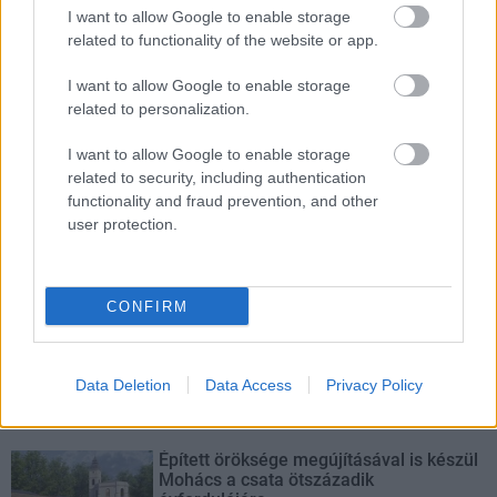
A tartós nyári hőség jelentős kihívás elé állítja a KM Építőt,
I want to allow Google to enable storage
ennek ellenére folyamatosan halad az aszfaltozás.
related to functionality of the website or app.
I want to allow Google to enable storage
Paks II.: Mit jelent az 5. blokk új
related to personalization.
mérföldköve a felülvizsgálat
árnyékában?
I want to allow Google to enable storage
related to security, including authentication
functionality and fraud prevention, and other
Elkészült a Liszt Ferenc repülőtér
user protection.
közelében lévő logisztikai bázis út- és
közműhálózatának fejlesztése
CONFIRM
Látlelet a hazai víziközművekről?
Egyetlen, fél évszázados vezetéken
múlt Bicske vízellátása
Data Deletion
Data Access
Privacy Policy
Épített öröksége megújításával is készül
Mohács a csata ötszázadik