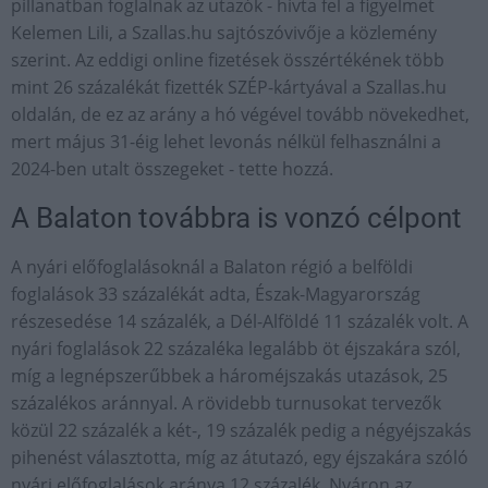
pillanatban foglalnak az utazók - hívta fel a figyelmet
Kelemen Lili, a Szallas.hu sajtószóvivője a közlemény
szerint. Az eddigi online fizetések összértékének több
mint 26 százalékát fizették SZÉP-kártyával a Szallas.hu
oldalán, de ez az arány a hó végével tovább növekedhet,
mert május 31-éig lehet levonás nélkül felhasználni a
2024-ben utalt összegeket - tette hozzá.
A Balaton továbbra is vonzó célpont
A nyári előfoglalásoknál a Balaton régió a belföldi
foglalások 33 százalékát adta, Észak-Magyarország
részesedése 14 százalék, a Dél-Alföldé 11 százalék volt. A
nyári foglalások 22 százaléka legalább öt éjszakára szól,
míg a legnépszerűbbek a hároméjszakás utazások, 25
százalékos aránnyal. A rövidebb turnusokat tervezők
közül 22 százalék a két-, 19 százalék pedig a négyéjszakás
pihenést választotta, míg az átutazó, egy éjszakára szóló
nyári előfoglalások aránya 12 százalék. Nyáron az