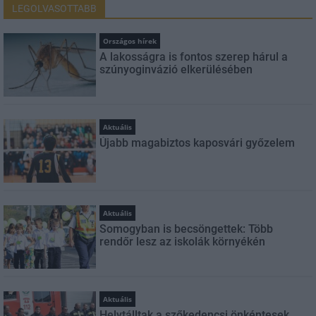
LEGOLVASOTTABB
Országos hírek
A lakosságra is fontos szerep hárul a
szúnyoginvázió elkerülésében
Aktuális
Újabb magabiztos kaposvári győzelem
Aktuális
Somogyban is becsöngettek: Több
rendőr lesz az iskolák környékén
Aktuális
Helytálltak a szőkedencsi önkéntesek