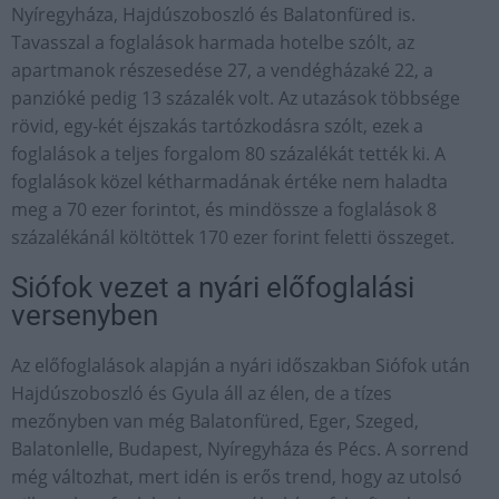
Nyíregyháza, Hajdúszoboszló és Balatonfüred is.
Tavasszal a foglalások harmada hotelbe szólt, az
apartmanok részesedése 27, a vendégházaké 22, a
panzióké pedig 13 százalék volt. Az utazások többsége
rövid, egy-két éjszakás tartózkodásra szólt, ezek a
foglalások a teljes forgalom 80 százalékát tették ki. A
foglalások közel kétharmadának értéke nem haladta
meg a 70 ezer forintot, és mindössze a foglalások 8
százalékánál költöttek 170 ezer forint feletti összeget.
Siófok vezet a nyári előfoglalási
versenyben
Az előfoglalások alapján a nyári időszakban Siófok után
Hajdúszoboszló és Gyula áll az élen, de a tízes
mezőnyben van még Balatonfüred, Eger, Szeged,
Balatonlelle, Budapest, Nyíregyháza és Pécs. A sorrend
még változhat, mert idén is erős trend, hogy az utolsó