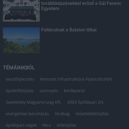
továbbképzésekkel erősít a Gál Ferenc
Egyetem
Feltárulnak a Balaton titkai
TÉMÁINKBÓL
vasútfejlesztés
Nemzeti Infrastruktúra Fejlesztő (NIF)
épületfelújítás
szennyvíz
kerékpárút
Swietelsky Magyarország Kft.
ZÁÉV Építőipari Zrt.
energetikai beruházás
Strabag
műemlékfelújítás
építőipari cégek
Pécs
útfelújítás