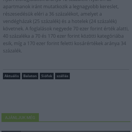
apartmanok iránt mutatkozik a legnagyobb kereslet,
részesedésük eléri a 36 százalékot, amelyet a
vendégházak (25 százalék) és a hotelek (24 százalék)
követnek. A foglalások negyede 70 ezer forint érték alatti,
40 százaléka a 70 és 170 ezer forint közötti kategóriába
esik, míg a 170 ezer forint feletti kosárértékek aránya 34
százalék.
Aktuális
Balaton
Siófok
szállás
AJÁNLJUK MÉG