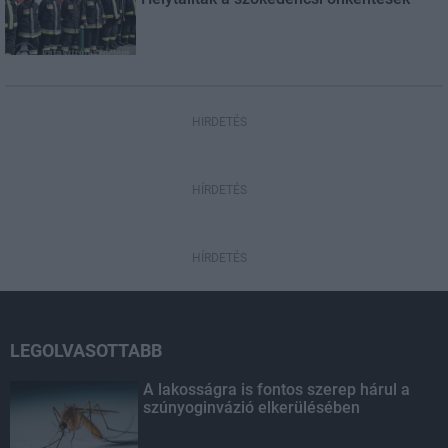
HIRDETÉS
HÍRDETÉS
HÍRDETÉS
LEGOLVASOTTABB
A lakosságra is fontos szerep hárul a
szúnyoginvázió elkerülésében