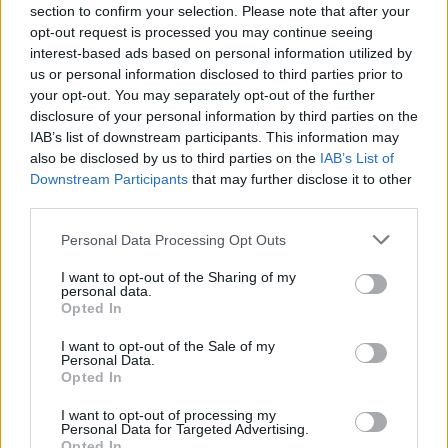
section to confirm your selection. Please note that after your
Kevesebb fényt!
opt-out request is processed you may continue seeing
interest-based ads based on personal information utilized by
us or personal information disclosed to third parties prior to
your opt-out. You may separately opt-out of the further
disclosure of your personal information by third parties on the
IAB’s list of downstream participants. This information may
also be disclosed by us to third parties on the
IAB’s List of
Országos hírek
Downstream Participants
that may further disclose it to other
third parties.
Please note that this website/app uses one or more Google
Personal Data Processing Opt Outs
services and may gather and store information including but
not limited to your visit or usage behaviour. You may click to
I want to opt-out of the Sharing of my
personal data.
grant or deny consent to Google and its third-party tags to
Opted In
use your data for below specified purposes in below Google
Kecskeméten is szakirányú továbbképzésekkel erősít a
consent section.
I want to opt-out of the Sale of my
Gál Ferenc Egyetem
Personal Data.
Opted In
I want to opt-out of processing my
Personal Data for Targeted Advertising.
Opted In