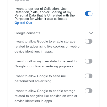
I want to opt-out of Collection, Use,
Retention, Sale, and/or Sharing of my
MAGYAR ÉPÍTŐK
Personal Data that Is Unrelated with the
Purposes for which it was collected.
Opted Out
Útépítés
Google consents
I want to allow Google to enable storage
related to advertising like cookies on web or
device identifiers in apps.
I want to allow my user data to be sent to
Google for online advertising purposes.
I want to allow Google to send me
personalized advertising.
HE-DO
BKK
KM Építő Kft.
Főmterv Mérnöki Tervező Zrt.
I want to allow Google to enable storage
related to analytics like cookies on web or
Látványos építési szakasz indult be a Flórián téri
device identifiers in apps.
felüljárón