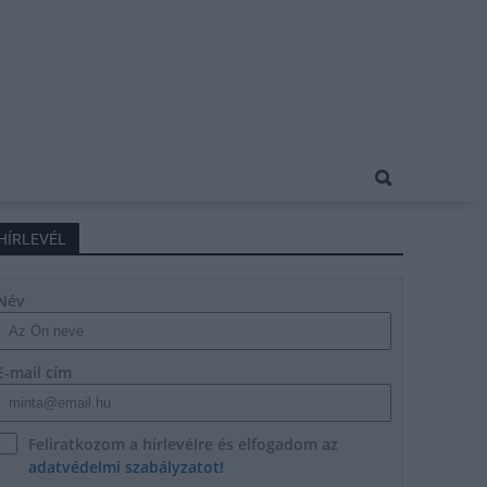
HÍRLEVÉL
Név
E-mail cím
Feliratkozom a hírlevélre és elfogadom az
adatvédelmi szabályzatot!