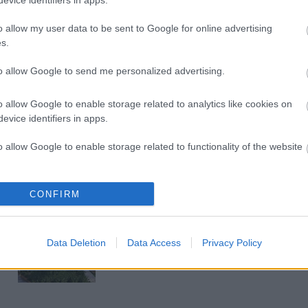
mérföldköve a felülvizsgálat
árnyékában?
o allow my user data to be sent to Google for online advertising
s.
to allow Google to send me personalized advertising.
Elkészült a Liszt Ferenc repülőtér
közelében lévő logisztikai bázis út-
és közműhálózatának fejlesztése
o allow Google to enable storage related to analytics like cookies on
evice identifiers in apps.
o allow Google to enable storage related to functionality of the website
Látlelet a hazai víziközművekről?
Egyetlen, fél évszázados
vezetéken múlt Bicske vízellátása
o allow Google to enable storage related to personalization.
CONFIRM
o allow Google to enable storage related to security, including
Épített öröksége megújításával is
cation functionality and fraud prevention, and other user protection.
készül Mohács a csata ötszázadik
Data Deletion
Data Access
Privacy Policy
évfordulójára