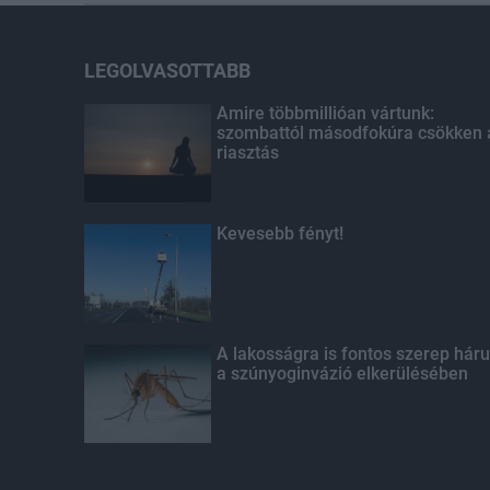
LEGOLVASOTTABB
Amire többmillióan vártunk:
szombattól másodfokúra csökken 
riasztás
Kevesebb fényt!
A lakosságra is fontos szerep háru
a szúnyoginvázió elkerülésében