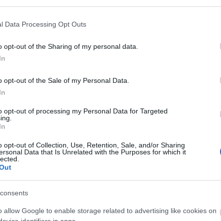
l Data Processing Opt Outs
Országos hírek
o opt-out of the Sharing of my personal data.
In
o opt-out of the Sale of my Personal Data.
In
to opt-out of processing my Personal Data for Targeted
ing.
t!
Kecskeméten is szakirányú
In
továbbképzésekkel erősít a Gál
o opt-out of Collection, Use, Retention, Sale, and/or Sharing
Ferenc Egyetem
ersonal Data that Is Unrelated with the Purposes for which it
lected.
Out
consents
o allow Google to enable storage related to advertising like cookies on
Paks II.: Mit jelent az 5. blokk új
evice identifiers in apps.