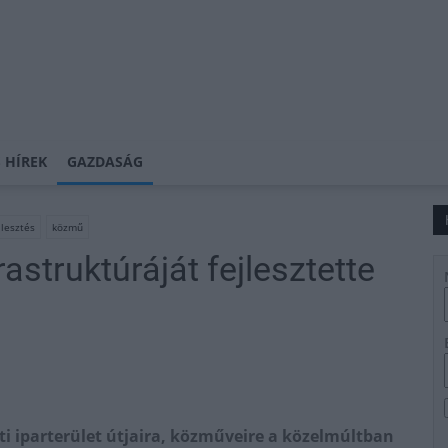
 HÍREK
GAZDASÁG
jlesztés
közmű
rastruktúráját fejlesztette
ti iparterület útjaira, közműveire a közelmúltban