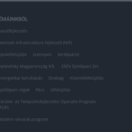
ÉMÁINKBÓL
vasútfejlesztés
Nemzeti Infrastruktúra Fejlesztő (NIF)
épületfelújítás
szennyvíz
kerékpárút
Swietelsky Magyarország Kft.
ZÁÉV Építőipari Zrt.
energetikai beruházás
Strabag
műemlékfelújítás
építőipari cégek
Pécs
útfelújítás
Terület- és Településfejlesztési Operatív Program
(TOP)
Modern városok program