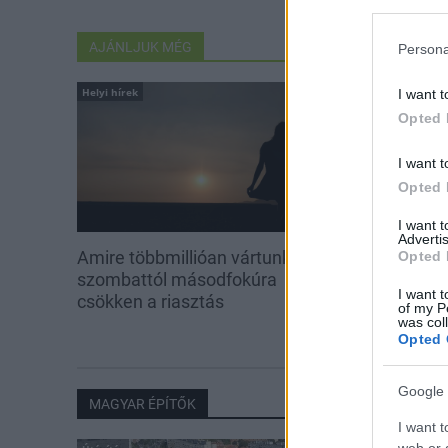
AJÁNLJUK MÉG
Persona
Helyi hírek
Aktuális
I want t
Opted 
I want t
Opted 
I want 
Advertis
Amire többmillióan vártunk:
Kevesebb fény
Opted 
szombattól másodfokúra
I want t
csökken a riasztás
of my P
was col
Opted 
Google 
MAGYAR ÉPÍTŐK
I want t
web or d