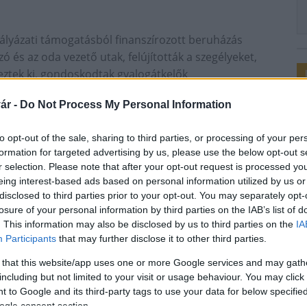
pályázati támogatásból finanszírozott beruházás
ó és az oda vezető utak, felújították a szegélyeket,
lyeztek ki, gondoskodtak gyalogátkelők
yvíz- és csapadékelvezetésről is.
ár -
Do Not Process My Personal Information
ik mintegy 200 vállalkozással, a város
osvár egykori polgármesteréről, a Németh Istvánról
to opt-out of the sale, sharing to third parties, or processing of your per
 tartó fejlesztési programjának részeként.
formation for targeted advertising by us, please use the below opt-out s
r selection. Please note that after your opt-out request is processed y
n a telephelyek könnyebb megközelítésével és a
eing interest-based ads based on personal information utilized by us or
lta az azóta több helyen már befejeződött projektek
disclosed to third parties prior to your opt-out. You may separately opt-
losure of your personal information by third parties on the IAB’s list of
. This information may also be disclosed by us to third parties on the
IA
Participants
that may further disclose it to other third parties.
ukturális fejlesztés
közmű
 that this website/app uses one or more Google services and may gath
including but not limited to your visit or usage behaviour. You may click 
 to Google and its third-party tags to use your data for below specifi
ogle consent section.