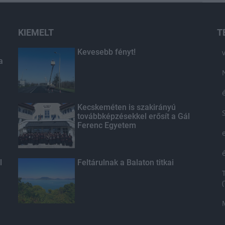
KIEMELT
T
Kevesebb fényt!
a
Kecskeméten is szakirányú
továbbképzésekkel erősít a Gál
Ferenc Egyetem
l
Feltárulnak a Balaton titkai