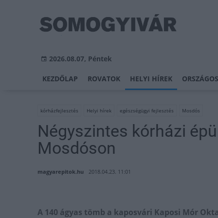
2026.08.07, Péntek
KEZDŐLAP
ROVATOK
HELYI HÍREK
ORSZÁGOS
kórházfejlesztés
Helyi hírek
egészségügyi fejlesztés
Mosdós
Négyszintes kórházi épül
Mosdóson
magyarepitok.hu
2018.04.23. 11:01
A 140 ágyas tömb a kaposvári Kaposi Mór Ok