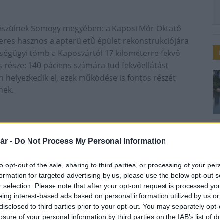
 készülnek Somogy megyében: a Kaposi Mór Oktató
res hasznos alapterületű épület rekonstrukciójára
szségügyi tömb a Kaposvártól 17 kilométerre fekvő
része: 140 páciens számára tud fekvőellátást
en helyezkedik el, ezek működése is fontos részét
nek.
ben átadott épület
ár -
Do Not Process My Personal Information
unk értesülései szerint a fejlesztés tervpályázatát már
zeti szempontból újítanák fel, többek között
to opt-out of the sale, sharing to third parties, or processing of your per
óra is sor kerülhet a projekt során.
formation for targeted advertising by us, please use the below opt-out s
r selection. Please note that after your opt-out request is processed y
en 1938-ig nyúlik vissza, amikor az 1892-ben
eing interest-based ads based on personal information utilized by us or
t alakítottak ki. A kórházat folyamatosan fejlesztették,
disclosed to third parties prior to your opt-out. You may separately opt-
rmátus egyház működtette, majd a Somogy megyei
losure of your personal information by third parties on the IAB’s list of