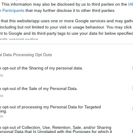
. This information may also be disclosed by us to third parties on the
IA
Participants
that may further disclose it to other third parties.
 that this website/app uses one or more Google services and may gath
including but not limited to your visit or usage behaviour. You may click 
lnek Mosdóson
 to Google and its third-party tags to use your data for below specifi
ogle consent section.
 kaposvári központi telephelyre költözött, Mosdóson
gyászati osztály, kardiológiai és pulmonológiai
l Data Processing Opt Outs
 gyermek pulmonológiai rehabilitációs osztály működik
o opt-out of the Sharing of my personal data.
In
sdós
o opt-out of the Sale of my Personal Data.
In
to opt-out of processing my Personal Data for Targeted
ing.
In
o opt-out of Collection, Use, Retention, Sale, and/or Sharing
ersonal Data that Is Unrelated with the Purposes for which it