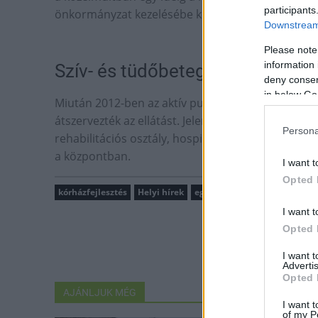
participants
önkormányzat kezelésébe került.
Downstream 
Please note
information 
Szív- és tüdőbetegeket is keze
deny consent
in below Go
Miután 2012-ben az aktív pulmonológiai osztály a
átszervezték az ellátást. Jelenleg krónikus belgyó
Persona
rehabilitációs osztály, hospice osztály, valamint
a központban.
I want t
Opted 
kórházfejlesztés
Helyi hírek
egészségügyi fejlesztés
Mo
I want t
Opted 
I want 
Advertis
Opted 
AJÁNLJUK MÉG
I want t
of my P