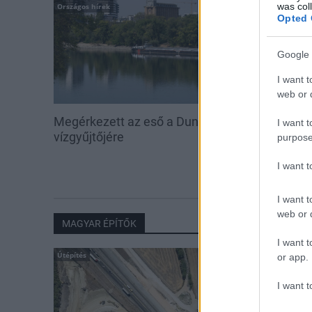
was col
Országos hírek
Aktuális
Opted 
Google 
I want t
web or d
Megérkezett az eső a Duna
Hőség és vízhi
I want t
vízgyűjtőjére
feltöltésével s
purpose
vadállományt
I want 
erdőkben
I want t
web or d
MAGYAR ÉPÍTŐK
I want t
Útépítés
or app.
I want t