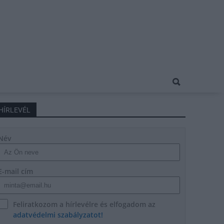
HÍRLEVÉL
Név
E-mail cím
Feliratkozom a hírlevélre és elfogadom az
adatvédelmi szabályzatot!