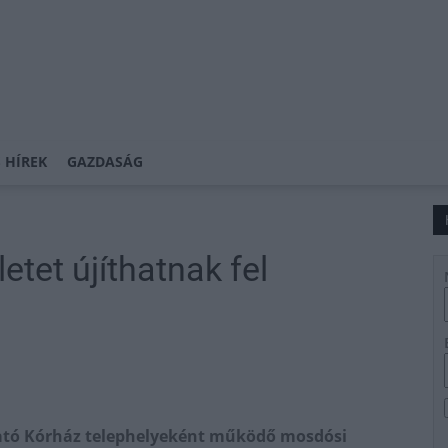
 HÍREK
GAZDASÁG
etet újíthatnak fel
tató Kórház telephelyeként működő mosdósi