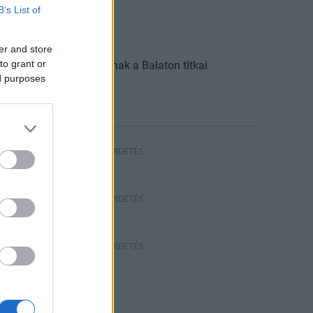
B’s List of
er and store
Aktuális
to grant or
Feltárulnak a Balaton titkai
ed purposes
HIRDETÉS
HÍRDETÉS
HÍRDETÉS