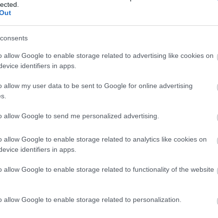
lected.
Helyi hírek
Out
consents
o allow Google to enable storage related to advertising like cookies on
evice identifiers in apps.
ány - itatók
Amire többmillióan vártunk:
o allow my user data to be sent to Google for online advertising
egítik a
szombattól másodfokúra
s.
 a somogyi
csökken a riasztás
to allow Google to send me personalized advertising.
o allow Google to enable storage related to analytics like cookies on
evice identifiers in apps.
o allow Google to enable storage related to functionality of the website
Új gyalogosátkelők és jelzőlámpás
csomópont épül Angyalföldön
o allow Google to enable storage related to personalization.