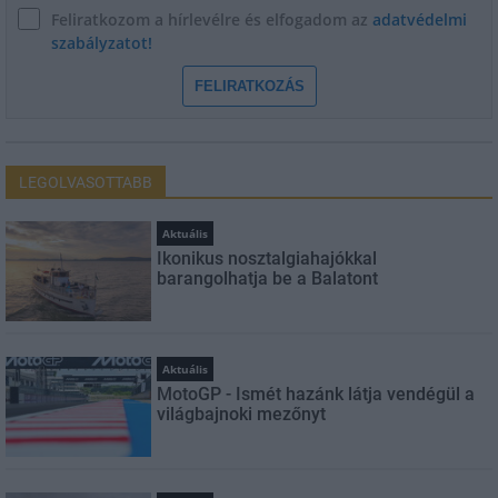
Feliratkozom a hírlevélre és elfogadom az
adatvédelmi
szabályzatot!
FELIRATKOZÁS
LEGOLVASOTTABB
Aktuális
Ikonikus nosztalgiahajókkal
barangolhatja be a Balatont
Aktuális
MotoGP - Ismét hazánk látja vendégül a
világbajnoki mezőnyt