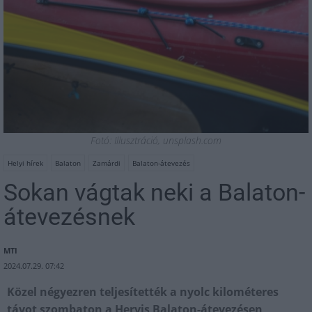
Fotó: Illusztráció, unsplash.com
Helyi hírek
Balaton
Zamárdi
Balaton-átevezés
Sokan vágtak neki a Balaton-
átevezésnek
MTI
2024.07.29. 07:42
Közel négyezren teljesítették a nyolc kilométeres
távot szombaton a Hervis Balaton-átevezésen,