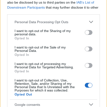
also be disclosed by us to third parties on the
IAB’s List of
Amire többmillióan vártunk: szombattól másodfokúra
Downstream Participants
that may further disclose it to other
csökken a riasztás
third parties.
Please note that this website/app uses one or more Google
Personal Data Processing Opt Outs
services and may gather and store information including but
not limited to your visit or usage behaviour. You may click to
I want to opt-out of the Sharing of my
personal data.
grant or deny consent to Google and its third-party tags to
Opted In
use your data for below specified purposes in below Google
consent section.
MAGYAR ÉPÍTŐK
I want to opt-out of the Sale of my
Personal Data.
Opted In
Aktuális
I want to opt-out of processing my
Personal Data for Targeted Advertising.
Opted In
I want to opt-out of Collection, Use,
Retention, Sale, and/or Sharing of my
Personal Data that Is Unrelated with the
Purposes for which it was collected.
Opted Out
Google consents