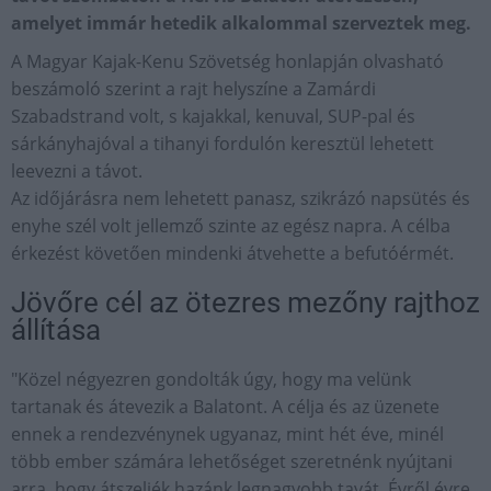
amelyet immár hetedik alkalommal szerveztek meg.
A Magyar Kajak-Kenu Szövetség honlapján olvasható
beszámoló szerint a rajt helyszíne a Zamárdi
Szabadstrand volt, s kajakkal, kenuval, SUP-pal és
sárkányhajóval a tihanyi fordulón keresztül lehetett
leevezni a távot.
Az időjárásra nem lehetett panasz, szikrázó napsütés és
enyhe szél volt jellemző szinte az egész napra. A célba
érkezést követően mindenki átvehette a befutóérmét.
Jövőre cél az ötezres mezőny rajthoz
állítása
"Közel négyezren gondolták úgy, hogy ma velünk
tartanak és átevezik a Balatont. A célja és az üzenete
ennek a rendezvénynek ugyanaz, mint hét éve, minél
több ember számára lehetőséget szeretnénk nyújtani
arra, hogy átszeljék hazánk legnagyobb tavát. Évről évre