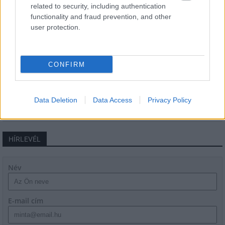
Másfélszeresére bővítik
related to security, including authentication
Hódmezővásárhely jó hírű református
functionality and fraud prevention, and other
iskoláját
user protection.
Látványos építési szakasz indult be a
CONFIRM
Flórián téri felüljárón
Data Deletion
Data Access
Privacy Policy
HÍRLEVÉL
Név
E-mail cím