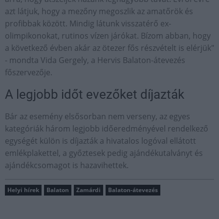
azt látjuk, hogy a mezőny megoszlik az amatőrök és
profibbak között. Mindig látunk visszatérő ex-
olimpikonokat, rutinos vízen járókat. Bízom abban, hogy
a következő évben akár az ötezer fős részvételt is elérjük"
- mondta Vida Gergely, a Hervis Balaton-átevezés
főszervezője.
A legjobb időt evezőket díjazták
Bár az esemény elsősorban nem verseny, az egyes
kategóriák három legjobb időeredményével rendelkező
egységét külön is díjazták a hivatalos logóval ellátott
emlékplakettel, a győztesek pedig ajándékutalványt és
ajándékcsomagot is hazavihettek.
Helyi hírek
Balaton
Zamárdi
Balaton-átevezés