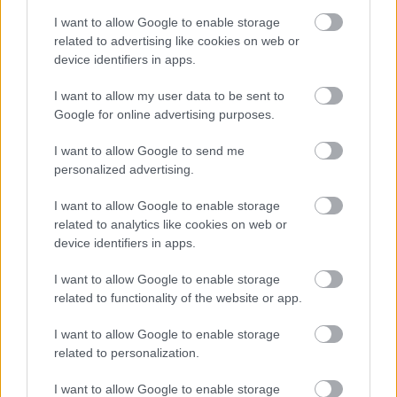
I want to allow Google to enable storage
related to advertising like cookies on web or
Tata
műemlékfelújítás
műemlék
restaurálás
device identifiers in apps.
Történelmi táj, amelynek minden köve mesél –
I want to allow my user data to be sent to
megújul a tatai Angolkert
Google for online advertising purposes.
A projekt részeként megújulnak a területen található
műemlékek, köztük a különleges Műromok, valamint a közeli
I want to allow Google to send me
Várkanyarban álló Nepomuki Szent János híd és szobor is.
personalized advertising.
I want to allow Google to enable storage
M1 bővítés: már zajlik a teljesen új
Bicske Kelet csomópont építése
related to analytics like cookies on web or
device identifiers in apps.
I want to allow Google to enable storage
related to functionality of the website or app.
Új gyalogosátkelők és jelzőlámpás
csomópont épül Angyalföldön
I want to allow Google to enable storage
related to personalization.
I want to allow Google to enable storage