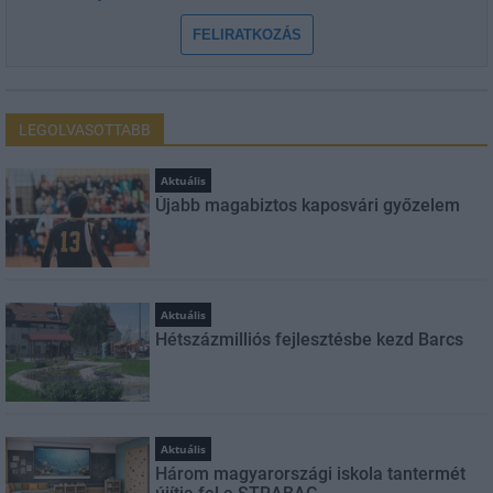
FELIRATKOZÁS
LEGOLVASOTTABB
Aktuális
Újabb magabiztos kaposvári győzelem
Aktuális
Hétszázmilliós fejlesztésbe kezd Barcs
Aktuális
Három magyarországi iskola tantermét