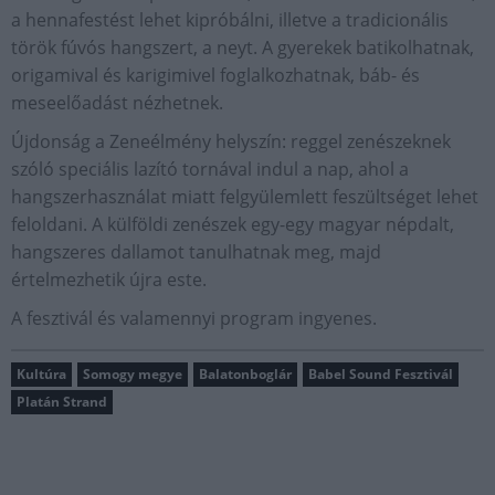
a hennafestést lehet kipróbálni, illetve a tradicionális
török fúvós hangszert, a neyt. A gyerekek batikolhatnak,
origamival és karigimivel foglalkozhatnak, báb- és
meseelőadást nézhetnek.
Újdonság a Zeneélmény helyszín: reggel zenészeknek
szóló speciális lazító tornával indul a nap, ahol a
hangszerhasználat miatt felgyülemlett feszültséget lehet
feloldani. A külföldi zenészek egy-egy magyar népdalt,
hangszeres dallamot tanulhatnak meg, majd
értelmezhetik újra este.
A fesztivál és valamennyi program ingyenes.
Kultúra
Somogy megye
Balatonboglár
Babel Sound Fesztivál
Platán Strand