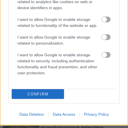
related to analytics like cookies on web or
device identifiers in apps.
Hódmezővásárhely
iskolaépítés
FERROÉP Zrt.
oktatási beruházás
Másfélszeresére bővítik Hódmezővásárhely jó hírű
I want to allow Google to enable storage
református iskoláját
related to functionality of the website or app.
A Szőnyi Benjámin Általános Iskola fejlesztését a FERROÉP
I want to allow Google to enable storage
kivitelezheti; a munkák csaknem egy évig tartanak majd.
related to personalization.
Látványos építési szakasz indult be a
I want to allow Google to enable storage
Flórián téri felüljárón
related to security, including authentication
functionality and fraud prevention, and other
user protection.
Paks II.: Mit jelent az 5. blokk új
mérföldköve a felülvizsgálat
CONFIRM
árnyékában?
Data Deletion
Data Access
Privacy Policy
Elkészült a Liszt Ferenc repülőtér
közelében lévő logisztikai bázis út- és
közműhálózatának fejlesztése