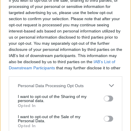
If you wish to opt-out of the sale, sharing to third parties, or
processing of your personal or sensitive information for
targeted advertising by us, please use the below opt-out
section to confirm your selection. Please note that after your
opt-out request is processed you may continue seeing
interest-based ads based on personal information utilized by
us or personal information disclosed to third parties prior to
Kevesebb fényt!
your opt-out. You may separately opt-out of the further
disclosure of your personal information by third parties on the
IAB’s list of downstream participants. This information may
also be disclosed by us to third parties on the
IAB’s List of
Downstream Participants
that may further disclose it to other
third parties.
Országos hírek
Please note that this website/app uses one or more Google
Personal Data Processing Opt Outs
services and may gather and store information including but
not limited to your visit or usage behaviour. You may click to
I want to opt-out of the Sharing of my
personal data.
grant or deny consent to Google and its third-party tags to
Opted In
use your data for below specified purposes in below Google
consent section.
I want to opt-out of the Sale of my
Personal Data.
Opted In
Kecskeméten is szakirányú továbbképzésekkel erősít a