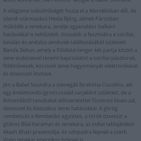
A világzene sokszínűségét hozza el a Marokkóban élő, de
izlandi származású Heida Björg, akinek Párizsban
működik a zenekara, zenéje ugyanakkor balkáni
hatásokkal is telitűzdelt. Visszatér a fesztiválra a szicíliai,
katalán és andalúz zenészek találkozásából született
Banda Zeitun, amely a Földközi-tenger két partja között a
zene eszközeivel teremt kapcsolatot a szicíliai pásztorok,
földművesek, kocsisok zenei hagyományát elektronikával
és dzsesszel ötvözve.
Jön a Babel Soundra a szenegáli Ibrahima Cissokho, aki
egy énekmondó (griot) család sarjaként született, de a
felmenőktől tanultakat előszeretettel fűszerezi blues-zal,
dzsesszel és klasszikus zenei hatásokkal. A görög
rembeticót a Rembetiko együttes, a török dzsesszt a
gitáros Bilal Karaman és zenekara, az indiai tablajátékot
Akash Bhatt prezentálja, és színpadra lépnek a szerb
Vrelo zenekar energikus hölgyei is.