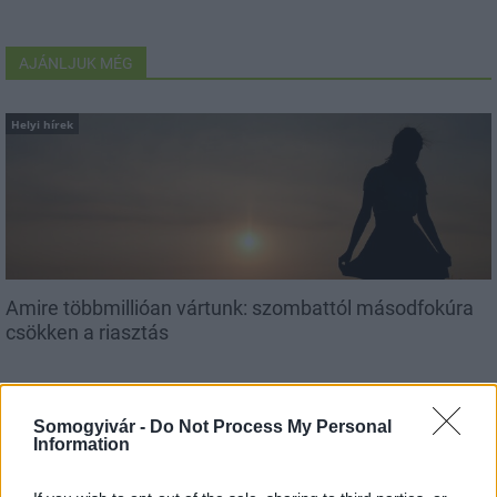
AJÁNLJUK MÉG
Helyi hírek
Amire többmillióan vártunk: szombattól másodfokúra
csökken a riasztás
Somogyivár -
Do Not Process My Personal
Information
Aktuális