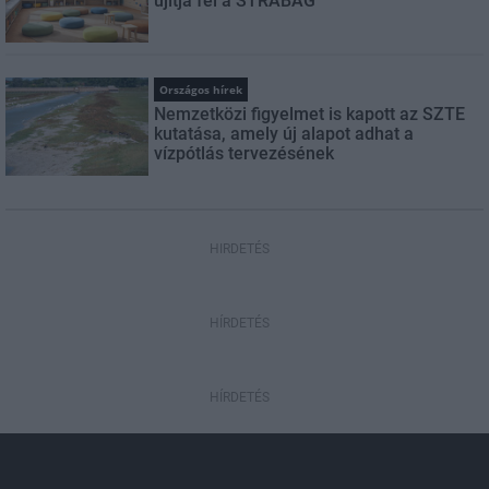
újítja fel a STRABAG
Országos hírek
Nemzetközi figyelmet is kapott az SZTE
kutatása, amely új alapot adhat a
vízpótlás tervezésének
HIRDETÉS
HÍRDETÉS
HÍRDETÉS