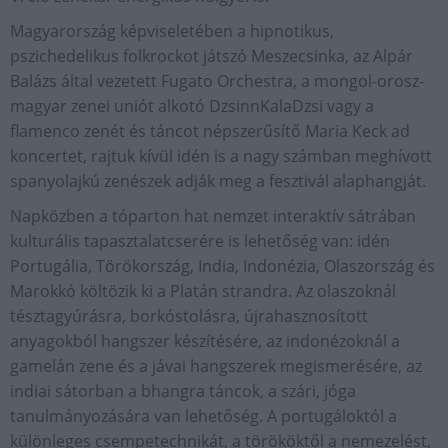
Magyarország képviseletében a hipnotikus,
pszichedelikus folkrockot játszó Meszecsinka, az Alpár
Balázs által vezetett Fugato Orchestra, a mongol-orosz-
magyar zenei uniót alkotó DzsinnKalaDzsi vagy a
flamenco zenét és táncot népszerűsítő Maria Keck ad
koncertet, rajtuk kívül idén is a nagy számban meghívott
spanyolajkú zenészek adják meg a fesztivál alaphangját.
Napközben a tóparton hat nemzet interaktív sátrában
kulturális tapasztalatcserére is lehetőség van: idén
Portugália, Törökország, India, Indonézia, Olaszország és
Marokkó költözik ki a Platán strandra. Az olaszoknál
tésztagyúrásra, borkóstolásra, újrahasznosított
anyagokból hangszer készítésére, az indonézoknál a
gamelán zene és a jávai hangszerek megismerésére, az
indiai sátorban a bhangra táncok, a szári, jóga
tanulmányozására van lehetőség. A portugáloktól a
különleges csempetechnikát, a törököktől a nemezelést,