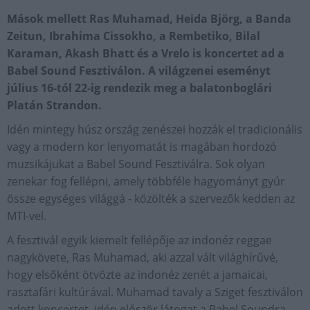
Mások mellett Ras Muhamad, Heida Björg, a Banda
Zeitun, Ibrahima Cissokho, a Rembetiko, Bilal
Karaman, Akash Bhatt és a Vrelo is koncertet ad a
Babel Sound Fesztiválon. A világzenei eseményt
július 16-tól 22-ig rendezik meg a balatonboglári
Platán Strandon.
Idén mintegy húsz ország zenészei hozzák el tradicionális
vagy a modern kor lenyomatát is magában hordozó
muzsikájukat a Babel Sound Fesztiválra. Sok olyan
zenekar fog fellépni, amely többféle hagyományt gyúr
össze egységes világgá - közölték a szervezők kedden az
MTI-vel.
A fesztivál egyik kiemelt fellépője az indonéz reggae
nagykövete, Ras Muhamad, aki azzal vált világhírűvé,
hogy elsőként ötvözte az indonéz zenét a jamaicai,
rasztafári kultúrával. Muhamad tavaly a Sziget fesztiválon
adott koncertet, idén először látogat a Babel Soundra.