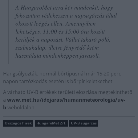
A HungaroMet arra kér mindenkit, hogy
fokozottan védekezzen a napsugárzás által
okozott leégés ellen. Amennyiben
lehetséges. 11:00 és 15:00 óra között
kerüljék a napozást. Vállat takaró póló,
szalmakalap, illetve fényvédő krém
használata mindenképpen javasolt.
Hangsúlyozták: normál bőrtípusnál már 15-20 perc
napon tartózkodás esetén is bőrpír keletkezhet.
A várható UV-B értékek területi eloszlása megtekinthető
a
www.met.hu/idojaras/humanmeteorologia/uv-
b
weboldalon.
Országos hírek
HungaroMet Zrt.
UV-B sugárzás