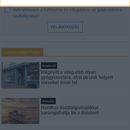
Feliratkozom a hírlevélre és elfogadom az
adatvédelmi
szabályzatot!
FELIRATKOZÁS
LEGOLVASOTTABB
Kitekintő
Megnyílt a világ első olyan
gyógyszertára, ahol pirulák helyett
verseket írnak fel
Aktuális
Ikonikus nosztalgiahajókkal
barangolhatja be a Balatont