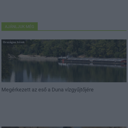
AJÁNLJUK MÉG
Országos hírek
Megérkezett az eső a Duna vízgyűjtőjére