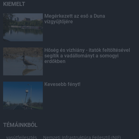
KIEMELT
Megérkezett az eső a Duna
vízgyűjtőjére
Hőség és vízhiány - itatók feltöltésével
segítik a vadállományt a somogyi
erdőkben
Kevesebb fényt!
TÉMÁINKBÓL
vasútfejlesztés
Nemzeti Infrastruktúra Fejlesztő (NIF)