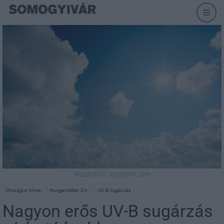
Illusztráció, unsplash.com
Országos hírek
HungaroMet Zrt.
UV-B sugárzás
Nagyon erős UV-B sugárzás