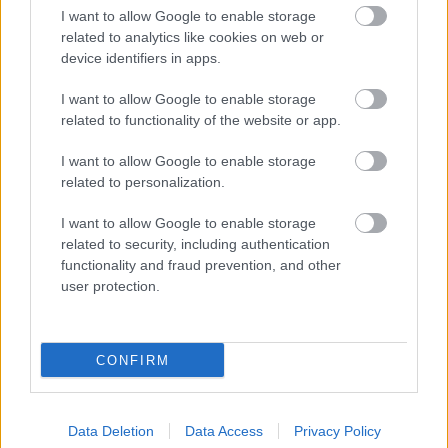
I want to allow Google to enable storage
Új gyalogosátkelők és jelzőlámpás
related to analytics like cookies on web or
csomópont épül Angyalföldön
device identifiers in apps.
I want to allow Google to enable storage
related to functionality of the website or app.
Másfélszeresére bővítik
Hódmezővásárhely jó hírű református
I want to allow Google to enable storage
iskoláját
related to personalization.
I want to allow Google to enable storage
related to security, including authentication
functionality and fraud prevention, and other
user protection.
HÍRLEVÉL
Név
CONFIRM
E-mail cím
Data Deletion
Data Access
Privacy Policy