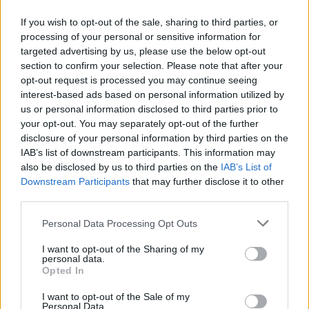
Amire többmillióan vártunk: szombattól másodfokúra
If you wish to opt-out of the sale, sharing to third parties, or
csökken a riasztás
processing of your personal or sensitive information for
targeted advertising by us, please use the below opt-out
section to confirm your selection. Please note that after your
opt-out request is processed you may continue seeing
interest-based ads based on personal information utilized by
us or personal information disclosed to third parties prior to
your opt-out. You may separately opt-out of the further
disclosure of your personal information by third parties on the
MAGYAR ÉPÍTŐK
IAB’s list of downstream participants. This information may
also be disclosed by us to third parties on the
IAB’s List of
Mi épül?
Downstream Participants
that may further disclose it to other
third parties.
Please note that this website/app uses one or more Google
Personal Data Processing Opt Outs
services and may gather and store information including but
not limited to your visit or usage behaviour. You may click to
I want to opt-out of the Sharing of my
personal data.
grant or deny consent to Google and its third-party tags to
Opted In
use your data for below specified purposes in below Google
consent section.
I want to opt-out of the Sale of my
Personal Data.