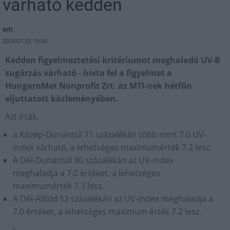
várható kedden
MTI
2024.07.23. 10:00
Kedden figyelmeztetési kritériumot meghaladó UV-B
sugárzás várható - hívta fel a figyelmet a
HungaroMet Nonprofit Zrt. az MTI-nek hétfőn
eljuttatott közleményében.
Azt írták,
a Közép-Dunántúl 71 százalékán több mint 7.0 UV-
index várható, a lehetséges maximumérték 7.2 lesz.
A Dél-Dunántúl 80 százalékán az UV-index
meghaladja a 7.0 értéket, a lehetséges
maximumérték 7.3 lesz.
A Dél-Alföld 52 százalékán az UV-index meghaladja a
7.0 értéket, a lehetséges maximum érték 7.2 lesz.