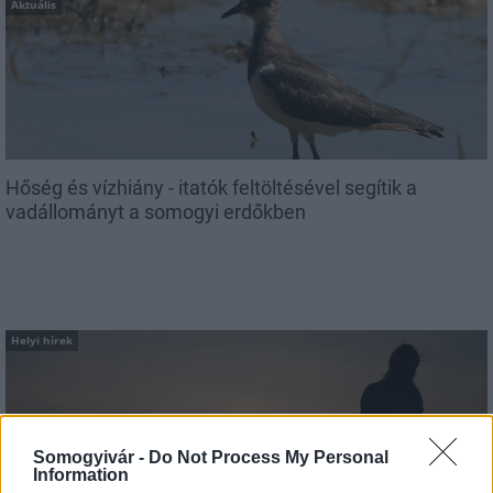
Aktuális
Hőség és vízhiány - itatók feltöltésével segítik a
vadállományt a somogyi erdőkben
Helyi hírek
Somogyivár -
Do Not Process My Personal
Information