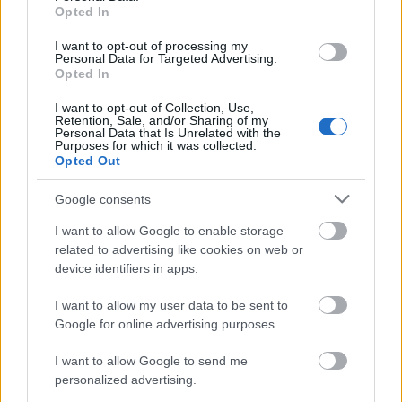
Opted In
I want to opt-out of processing my
Personal Data for Targeted Advertising.
Belváros-Lipótváros
játszótér
Opted In
Város-Teampannon Kereskedelmi és Szolgáltató Kft.
parkfelújítás
I want to opt-out of Collection, Use,
Újragondolják Lipótváros rejtett, zöld parkját
Retention, Sale, and/or Sharing of my
Personal Data that Is Unrelated with the
Indulhat a Honvéd tér megújításának tervezése, ahol a
Purposes for which it was collected.
Opted Out
klímatudatos gondolkodás és a helyi identitás erősítése kerül a
középpontba.
Google consents
Történelmi táj, amelynek minden köve
I want to allow Google to enable storage
mesél – megújul a tatai Angolkert
related to advertising like cookies on web or
device identifiers in apps.
I want to allow my user data to be sent to
M1 bővítés: már zajlik a teljesen új
Google for online advertising purposes.
Bicske Kelet csomópont építése
I want to allow Google to send me
personalized advertising.