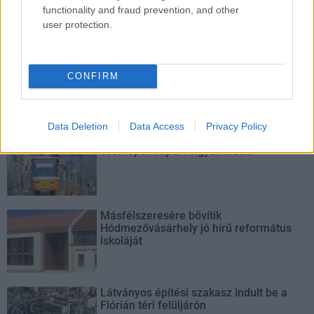
functionality and fraud prevention, and other
autópálya
útépítés
M1-es autópálya
Bicske
user protection.
M1 bővítés: már zajlik a teljesen új Bicske Kelet
csomópont építése
Tizenegy meglévő csomópontot korszerűsít és négy új,
CONFIRM
különszintű csomópontot hoz létre az MKIF az M1-es
bővítésénél.
Data Deletion
Data Access
Privacy Policy
Új gyalogosátkelők és jelzőlámpás
csomópont épül Angyalföldön
Másfélszeresére bővítik
Hódmezővásárhely jó hírű református
iskoláját
Látványos építési szakasz indult be a
Flórián téri felüljárón