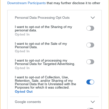
Downstream Participants
that may further disclose it to other
third parties.
Please note that this website/app uses one or more Google
Personal Data Processing Opt Outs
services and may gather and store information including but
not limited to your visit or usage behaviour. You may click to
I want to opt-out of the Sharing of my
Kevesebb fényt!
personal data.
grant or deny consent to Google and its third-party tags to
Opted In
use your data for below specified purposes in below Google
consent section.
I want to opt-out of the Sale of my
Personal Data.
Opted In
I want to opt-out of processing my
Országos hírek
Personal Data for Targeted Advertising.
Opted In
I want to opt-out of Collection, Use,
Retention, Sale, and/or Sharing of my
Personal Data that Is Unrelated with the
Purposes for which it was collected.
Opted Out
Google consents
Kecskeméten is szakirányú továbbképzésekkel erősít a
Gál Ferenc Egyetem