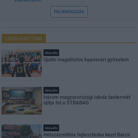
FELIRATKOZÁS
LEGOLVASOTTABB
Aktuális
Újabb magabiztos kaposvári győzelem
Aktuális
Három magyarországi iskola tantermét
újítja fel a STRABAG
Aktuális
Hétszázmilliós fejlesztésbe kezd Barcs