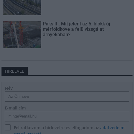
Paks II.: Mit jelent az 5. blokk új
mérföldköve a felülvizsgálat
árnyékában?
HÍRLEVÉL
Név
E-mail cím
Feliratkozom a hírlevélre és elfogadom az
adatvédelmi
szabályzatot!