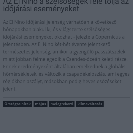
Az El Nino a szélsőségek felé tolja az
időjárási eseményeket
Az El Nino időjárási jelenség várhatóan a következő
hónapokban alakul ki, és világszerte szélsőséges
időjárási eseményeket okozhat - jelezte a Copernicus a
jelentésben. Az El Nino két-hét évente jelentkező
természetes jelenség, amikor a gyengülő passzátszelek
miatt jobban felmelegedik a Csendes-óceán keleti része.
Ennek eredményeként általában emelkednek a globális
hőmérsékletek, és változik a csapadékeloszlás, ami egyes
régiókban aszályt, másokban pedig heves esőzéseket
jelent.
Országos hírek
május
melegrekord
klímaváltozás