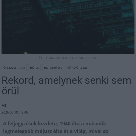
Fotó: Illusztráció / unsplash.com
Országos hírek
május
melegrekord
klímaváltozás
Rekord, amelynek senki sem
örül
MTI
2026.06.10. 12:46
A feljegyzések kezdete, 1940 óta a második
legmelegebb májust élte át a világ, mivel az