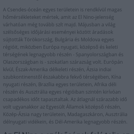
A Csendes-óceán egyes területein is rendkívül magas
hőmérsékleteket mértek, amit az El Nino-jelenség
várhatóan még tovább szít majd. Májusban a világ
szélsőséges időjárási eseményei között áradások
sújtották Törökország, Bulgária és Moldova egyes
régióit, miközben Európa nyugati, középső és keleti
térségének legnagyobb részén - Spanyolországban és
Olaszországban is - szokatlan szárazság volt. Európán
kívül, Észak-Amerika délkeleti részén, Ázsia indiai
szubkontinenstől északabbra fekvő térségében, Kína
nyugati részén, Brazília egyes területein, Afrika déli
részén és Ausztrália egyes régióiban szintén kirívóan
csapadékos időt tapasztaltak. Az átlagnál szárazabb idő
volt ugyanakkor az Egyesült Államok középső részén,
Közép-Ázsia nagy területein, Madagaszkáron, Ausztrália
délnyugati vidékein, és Dél-Amerika legnagyobb részén.