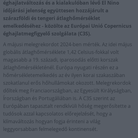
éghajlatváltozás és a kialakulóban lévő El Nino
időjárási jelenség együttesen hozzájárult a
szárazföldi és tengeri átlaghőmérséklet
emelkedéséhez - közölte az Európai Unió Copernicus
éghajlatmegfigyelő szolgálata (C3S).
A májusi melegrekordot 2024-ben mérték. Az idei május
globális átlaghőmérséklete 1,42 Celsius-fokkal volt
magasabb a 19. századi, iparosodás előtti korszak
átlaghőmérsékleténél. Európa nyugati részén ez a
hőmérsékletemelkedés az év ilyen korai szakaszában
szokatlanul erős hőhullámokat okozott. Melegrekordok
dőltek meg Franciaországban, az Egyesült Királyságban,
Írországban és Portugáliában is. A C3S szerint az
Európában tapasztalt rendkívüli hőség megerősítette a
tudósok azzal kapcsolatos előrejelzését, hogy a
klímaváltozás hogyan fogja érinteni a világ
leggyorsabban felmelegedő kontinensét.