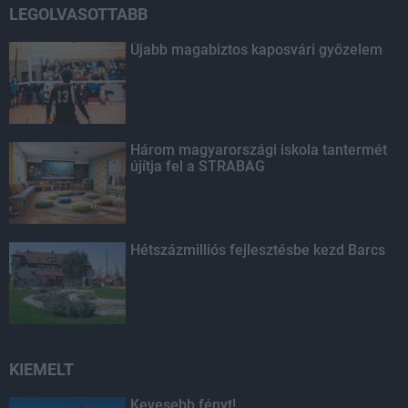
LEGOLVASOTTABB
Újabb magabiztos kaposvári győzelem
Három magyarországi iskola tantermét
újítja fel a STRABAG
Hétszázmilliós fejlesztésbe kezd Barcs
KIEMELT
Kevesebb fényt!