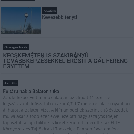
Aktuális
Kevesebb fényt!
Országos hírek
KECSKEMÉTEN IS SZAKIRÁNYÚ
TOVÁBBKÉPZÉSEKKEL ERŐSÍT A GÁL FERENC
EGYETEM
Aktuális
Feltárulnak a Balaton titkai
Az üledékből vett minták alapján az elmúlt 11 ezer év
legszárazabb időszakában akár 0,7-1,7 méterrel alacsonyabban
állhatott a Balaton vize. A klímamodellek szerint a tó évtizedek
múlva akár a több ezer évvel ezelőtti nagy aszályok idején
tapasztalt állapotokhoz is közel kerülhet - derült ki az ELTE
Környezet- és Tájföldrajzi Tanszék, a Pannon Egyetem és a