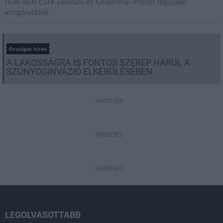
HUN-REN CSFK Földtani és Geokémiai Intézet legújabb
vizsgálatából.
Országos hírek
A LAKOSSÁGRA IS FONTOS SZEREP HÁRUL A
SZÚNYOGINVÁZIÓ ELKERÜLÉSÉBEN
HÍRDETÉS
HÍRDETÉS
HÍRDETÉS
LEGOLVASOTTABB