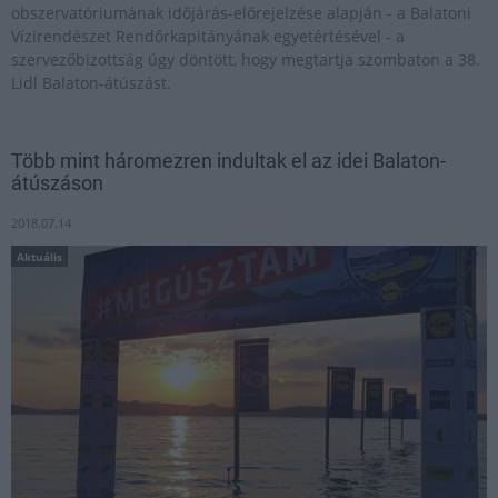
obszervatóriumának időjárás-előrejelzése alapján - a Balatoni
Vízirendészet Rendőrkapitányának egyetértésével - a
szervezőbizottság úgy döntött, hogy megtartja szombaton a 38.
Lidl Balaton-átúszást.
Több mint háromezren indultak el az idei Balaton-
átúszáson
2018.07.14
Aktuális