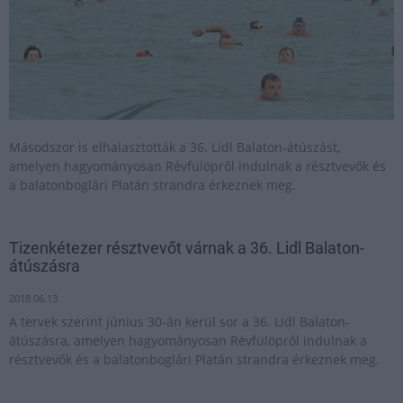
Másodszor is elhalasztották a 36. Lidl Balaton-átúszást,
amelyen hagyományosan Révfülöpről indulnak a résztvevők és
a balatonboglári Platán strandra érkeznek meg.
Tizenkétezer résztvevőt várnak a 36. Lidl Balaton-
átúszásra
2018.06.13
A tervek szerint június 30-án kerül sor a 36. Lidl Balaton-
átúszásra, amelyen hagyományosan Révfülöpről indulnak a
résztvevők és a balatonboglári Platán strandra érkeznek meg.