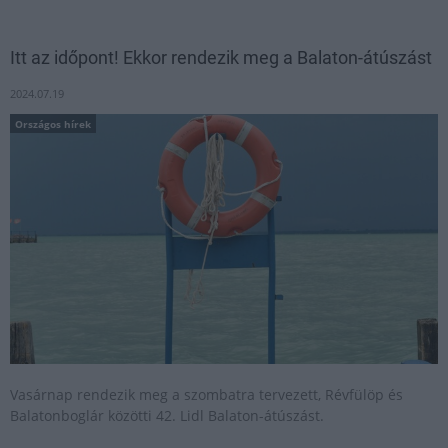
Itt az időpont! Ekkor rendezik meg a Balaton-átúszást
2024.07.19
Országos hírek
Vasárnap rendezik meg a szombatra tervezett, Révfülöp és
Balatonboglár közötti 42. Lidl Balaton-átúszást.