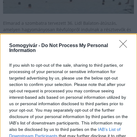
Elmarad a szombatra tervezett 36. Lidl Balaton-átúszás,
amelyen hagyományosan Révfülöpről indulnak a résztvevők és
a balatonboglári Platán strandra érkeznek meg.
Somogyivár -
Do Not Process My Personal
Information
Július 20-án rendezik meg a Balaton-átúszást
If you wish to opt-out of the sale, sharing to third parties, or
2024.07.01
processing of your personal or sensitive information for
Kitekintő
targeted advertising by us, please use the below opt-out
section to confirm your selection. Please note that after your
opt-out request is processed you may continue seeing
interest-based ads based on personal information utilized by
us or personal information disclosed to third parties prior to
your opt-out. You may separately opt-out of the further
disclosure of your personal information by third parties on the
IAB’s list of downstream participants. This information may
also be disclosed by us to third parties on the
IAB’s List of
Downstream Participants
that may further disclose it to other