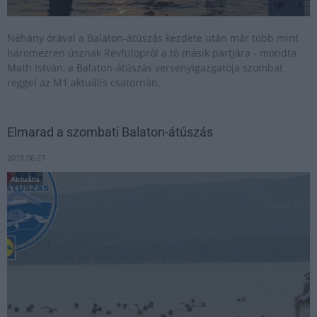
Néhány órával a Balaton-átúszás kezdete után már több mint
háromezren úsznak Révfülöpről a tó másik partjára - mondta
Math István, a Balaton-átúszás versenyigazgatója szombat
reggel az M1 aktuális csatornán.
Elmarad a szombati Balaton-átúszás
2018.06.27
Aktuális