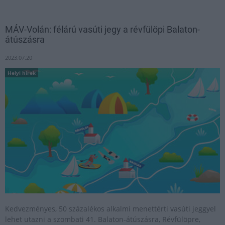
MÁV-Volán: félárú vasúti jegy a révfülöpi Balaton-
átúszásra
2023.07.20
Helyi hírek
Kedvezményes, 50 százalékos alkalmi menettérti vasúti jeggyel
lehet utazni a szombati 41. Balaton-átúszásra, Révfülöpre,