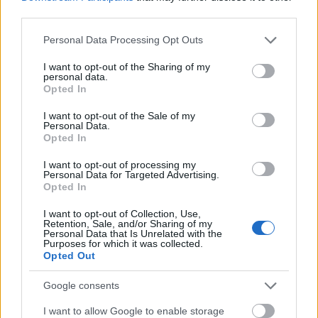
third parties.
Please note that this website/app uses one or more Google
Personal Data Processing Opt Outs
services and may gather and store information including but
Az indulási helyek kétharmada már betelt.
not limited to your visit or usage behaviour. You may click to
I want to opt-out of the Sharing of my
personal data.
grant or deny consent to Google and its third-party tags to
Opted In
use your data for below specified purposes in below Google
Vasárnapra halasztják a Balaton-átúszást
consent section.
I want to opt-out of the Sale of my
Personal Data.
2023.07.22
Opted In
Helyi hírek
I want to opt-out of processing my
Personal Data for Targeted Advertising.
Opted In
I want to opt-out of Collection, Use,
Retention, Sale, and/or Sharing of my
Personal Data that Is Unrelated with the
Purposes for which it was collected.
Opted Out
Google consents
I want to allow Google to enable storage