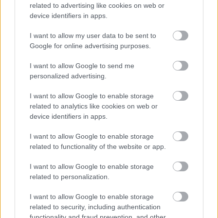
related to advertising like cookies on web or
device identifiers in apps.
A szervezők tájékoztatásából kiderült, hogy a Révfülöp-
Balatonboglár közötti 41. Lidl Balaton-átúszást 2023. július 23-
I want to allow my user data to be sent to
án, vasárnap tartják meg a szombatra várható bizonytalan,
Google for online advertising purposes.
zivatarveszélyes időjárás miatt.
I want to allow Google to send me
personalized advertising.
Jövő szombaton negyvenedszer tartják meg a
Balaton-átúszást
I want to allow Google to enable storage
related to analytics like cookies on web or
2022.07.17
device identifiers in apps.
Helyi hírek
I want to allow Google to enable storage
related to functionality of the website or app.
I want to allow Google to enable storage
related to personalization.
I want to allow Google to enable storage
related to security, including authentication
functionality and fraud prevention, and other