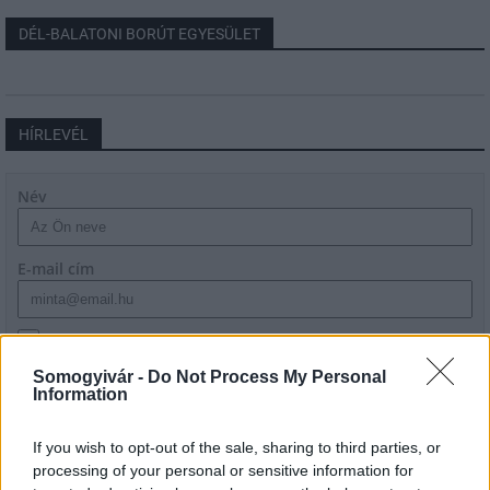
DÉL-BALATONI BORÚT EGYESÜLET
HÍRLEVÉL
Név
E-mail cím
Feliratkozom a hírlevélre és elfogadom az
adatvédelmi
szabályzatot!
Somogyivár -
Do Not Process My Personal
Information
FELIRATKOZÁS
If you wish to opt-out of the sale, sharing to third parties, or
processing of your personal or sensitive information for