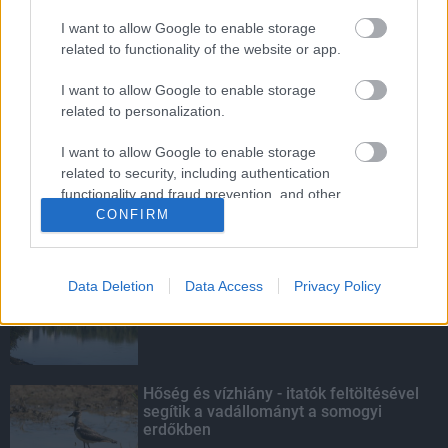
MotoGP - Ismét hazánk látja vendégül a
világbajnoki mezőnyt
I want to allow Google to enable storage
related to functionality of the website or app.
I want to allow Google to enable storage
related to personalization.
Ikonikus nosztalgiahajókkal
barangolhatja be a Balatont
I want to allow Google to enable storage
related to security, including authentication
functionality and fraud prevention, and other
CONFIRM
user protection.
KIEMELT
Megérkezett az eső a Duna
Data Deletion
Data Access
Privacy Policy
vízgyűjtőjére
Hőség és vízhiány - itatók feltöltésével
segítik a vadállományt a somogyi
erdőkben