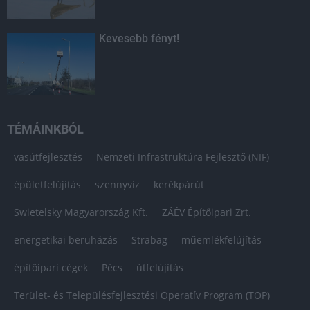
Kevesebb fényt!
TÉMÁINKBÓL
vasútfejlesztés
Nemzeti Infrastruktúra Fejlesztő (NIF)
épületfelújítás
szennyvíz
kerékpárút
Swietelsky Magyarország Kft.
ZÁÉV Építőipari Zrt.
energetikai beruházás
Strabag
műemlékfelújítás
építőipari cégek
Pécs
útfelújítás
Terület- és Településfejlesztési Operatív Program (TOP)