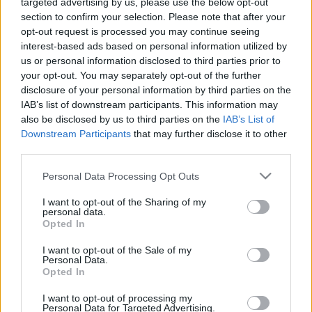
targeted advertising by us, please use the below opt-out
LEGFRISSEBB
section to confirm your selection. Please note that after your
opt-out request is processed you may continue seeing
Országos hírek
interest-based ads based on personal information utilized by
MEGÉRKEZETT AZ ESŐ A DUNA
us or personal information disclosed to third parties prior to
VÍZGYŰJTŐJÉRE
your opt-out. You may separately opt-out of the further
disclosure of your personal information by third parties on the
IAB’s list of downstream participants. This information may
Aktuális
Sefag Zrt.
vízellátás
also be disclosed by us to third parties on the
IAB’s List of
Hőség és vízhiány - itatók feltöltésével
Downstream Participants
that may further disclose it to other
segítik a vadállományt a somogyi
third parties.
erdőkben
Please note that this website/app uses one or more Google
Personal Data Processing Opt Outs
services and may gather and store information including but
not limited to your visit or usage behaviour. You may click to
I want to opt-out of the Sharing of my
personal data.
grant or deny consent to Google and its third-party tags to
KEVESEBB FÉNYT!
Opted In
Aktuális
use your data for below specified purposes in below Google
consent section.
I want to opt-out of the Sale of my
Personal Data.
Opted In
Országos hírek
KECSKEMÉTEN IS SZAKIRÁNYÚ
I want to opt-out of processing my
TOVÁBBKÉPZÉSEKKEL ERŐSÍT A GÁL FERENC
Personal Data for Targeted Advertising.