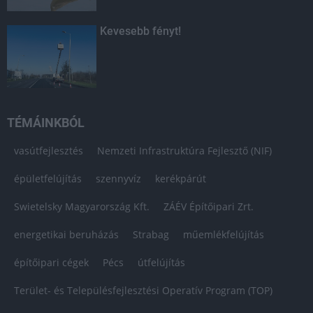
Kevesebb fényt!
TÉMÁINKBÓL
vasútfejlesztés
Nemzeti Infrastruktúra Fejlesztő (NIF)
épületfelújítás
szennyvíz
kerékpárút
Swietelsky Magyarország Kft.
ZÁÉV Építőipari Zrt.
energetikai beruházás
Strabag
műemlékfelújítás
építőipari cégek
Pécs
útfelújítás
Terület- és Településfejlesztési Operatív Program (TOP)