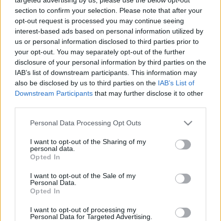
LEGFRISSEBB
section to confirm your selection. Please note that after your
opt-out request is processed you may continue seeing
Országos hírek
interest-based ads based on personal information utilized by
Megérkezett az eső a Duna vízgyűjtőjére
us or personal information disclosed to third parties prior to
your opt-out. You may separately opt-out of the further
disclosure of your personal information by third parties on the
IAB’s list of downstream participants. This information may
also be disclosed by us to third parties on the
IAB’s List of
Aktuális
Downstream Participants
that may further disclose it to other
Hőség és vízhiány - itatók feltöltésével
third parties.
segítik a vadállományt a somogyi
erdőkben
Please note that this website/app uses one or more Google
Personal Data Processing Opt Outs
services and may gather and store information including but
not limited to your visit or usage behaviour. You may click to
I want to opt-out of the Sharing of my
personal data.
Aktuális
grant or deny consent to Google and its third-party tags to
Opted In
KEVESEBB FÉNYT!
use your data for below specified purposes in below Google
consent section.
I want to opt-out of the Sale of my
Personal Data.
Országos hírek
Opted In
Kecskeméten is szakirányú
továbbképzésekkel erősít a Gál Ferenc
I want to opt-out of processing my
Personal Data for Targeted Advertising.
Egyetem