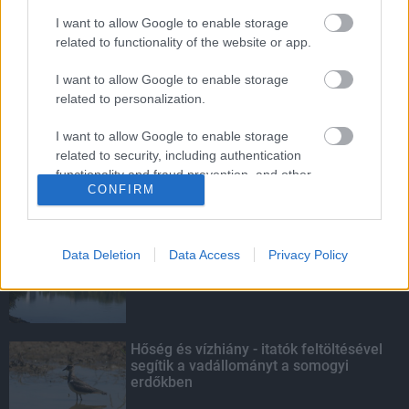
Pfizer és a Biontech kísérleti oltóanyaga
I want to allow Google to enable storage
a koronavírus ellen
related to functionality of the website or app.
I want to allow Google to enable storage
Ártani mindig egyszerű, építeni a nehéz!
related to personalization.
I want to allow Google to enable storage
related to security, including authentication
functionality and fraud prevention, and other
CONFIRM
user protection.
KIEMELT
Megérkezett az eső a Duna
Data Deletion
Data Access
Privacy Policy
vízgyűjtőjére
Hőség és vízhiány - itatók feltöltésével
segítik a vadállományt a somogyi
erdőkben