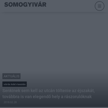
AKTUÁLIS
vörös kód riasztás
Senkinek sem kell az utcán töltenie az éjszakát,
továbbra is van elegendő hely a rászorulóknak
2018.02.28