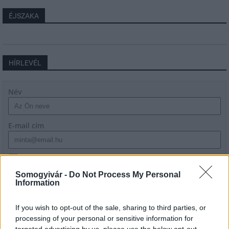
ÉJSZAKA
HÍRLEVÉL
Név
E-mail cím
Feliratkozom a hírlevélre és elfogadom az
adatvédelmi
szabályzatot!
Somogyivár -
Do Not Process My Personal
Information
FELIRATKOZÁS
If you wish to opt-out of the sale, sharing to third parties, or
processing of your personal or sensitive information for
targeted advertising by us, please use the below opt-out