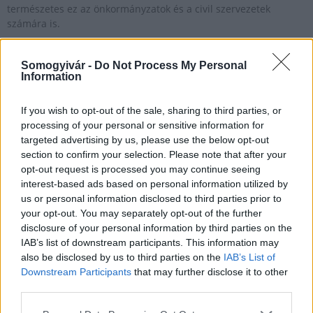
természetes ez az önkormányzatok és a civil szervezetek
számára is.
Somogyivár -
Do Not Process My Personal
Háromezer fiatalt várnak önkéntes munkára
Information
2018.07.30
If you wish to opt-out of the sale, sharing to third parties, or
Aktuális
processing of your personal or sensitive information for
targeted advertising by us, please use the below opt-out
section to confirm your selection. Please note that after your
opt-out request is processed you may continue seeing
interest-based ads based on personal information utilized by
us or personal information disclosed to third parties prior to
your opt-out. You may separately opt-out of the further
disclosure of your personal information by third parties on the
IAB’s list of downstream participants. This information may
also be disclosed by us to third parties on the
IAB’s List of
Downstream Participants
that may further disclose it to other
third parties.
Háromezer fiatal élhet az önkéntes munka lehetőségével egy
Please note that this website/app uses one or more Google