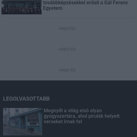
továbbképzésekkel erősít a Gál Ferenc
Egyetem
HÍRDETÉS
HÍRDETÉS
HÍRDETÉS
LEGOLVASOTTABB
Megnyílt a világ első olyan
gyógyszertára, ahol pirulák helyett
verseket írnak fel