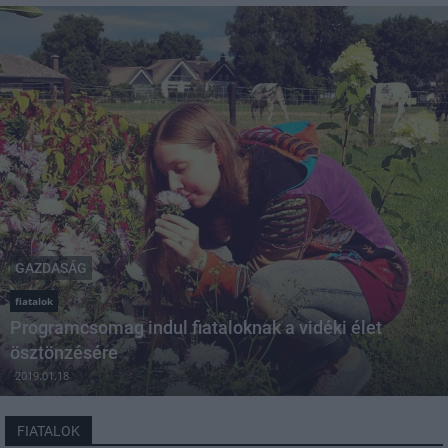
GAZDASÁG
fiatalok
Programcsomag indul fiataloknak a vidéki élet
ösztönzésére
2019.01.18
FIATALOK