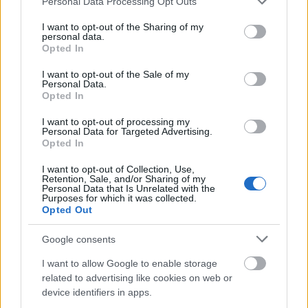
Personal Data Processing Opt Outs
ötmilliárd forintos pályázati támogatásnak köszönhetően, a
services and may gather and store information including but
szakmai képzés mellett az önkénteseknek a fogadó szervezetek
not limited to your visit or usage behaviour. You may click to
I want to opt-out of the Sharing of my
personal data.
ingyenes nyelvtanfolyamot, illetve autóvezetői képzést
grant or deny consent to Google and its third-party tags to
Opted In
biztosítanak - közölte az Emberi Erőforrások Minisztériumának
use your data for below specified purposes in below Google
család- és ifjúságügyért felelős államtitkára pénteken
consent section.
I want to opt-out of the Sale of my
budapesti sajtótájékoztatón.
Personal Data.
Opted In
I want to opt-out of processing my
Sok fiatal közösségi média függő
Personal Data for Targeted Advertising.
Opted In
2017.10.09
I want to opt-out of Collection, Use,
Az iskolának nagy szerepe van abban, hogy felkészítse a
Retention, Sale, and/or Sharing of my
fiatalokat a közösségi weboldalak jelentette kockázatokra és
Personal Data that Is Unrelated with the
Purposes for which it was collected.
hasznokra.
Opted Out
Google consents
1
I want to allow Google to enable storage
related to advertising like cookies on web or
device identifiers in apps.
HÍRLEVÉL