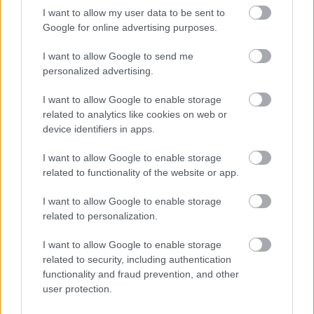
I want to allow my user data to be sent to
Google for online advertising purposes.
Név
I want to allow Google to send me
personalized advertising.
E-mail cím
I want to allow Google to enable storage
related to analytics like cookies on web or
Feliratkozom a hírlevélre és elfogadom az
adatvédelmi
device identifiers in apps.
szabályzatot!
I want to allow Google to enable storage
FELIRATKOZÁS
related to functionality of the website or app.
I want to allow Google to enable storage
related to personalization.
LEGFRISSEBB
I want to allow Google to enable storage
related to security, including authentication
Országos hírek
functionality and fraud prevention, and other
Megérkezett az eső a Duna vízgyűjtőjére
user protection.
Megérkezett a rég várt eső a Duna vízgyűjtőjére, a folyó
magyarországi szakaszán azonban továbbra is csak pár