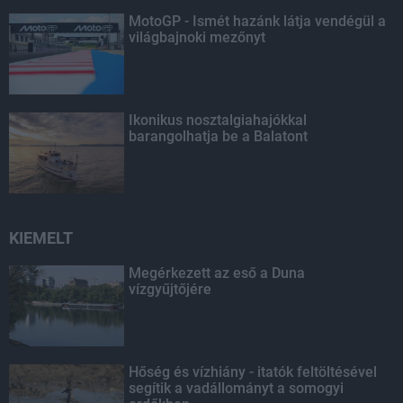
MotoGP - Ismét hazánk látja vendégül a
világbajnoki mezőnyt
Ikonikus nosztalgiahajókkal
barangolhatja be a Balatont
KIEMELT
Megérkezett az eső a Duna
vízgyűjtőjére
Hőség és vízhiány - itatók feltöltésével
segítik a vadállományt a somogyi