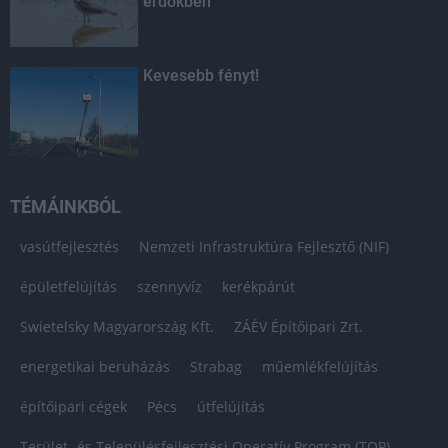
erdőkben
Kevesebb fényt!
TÉMÁINKBÓL
vasútfejlesztés
Nemzeti Infrastruktúra Fejlesztő (NIF)
épületfelújítás
szennyvíz
kerékpárút
Swietelsky Magyarország Kft.
ZÁÉV Építőipari Zrt.
energetikai beruházás
Strabag
műemlékfelújítás
építőipari cégek
Pécs
útfelújítás
Terület- és Településfejlesztési Operatív Program (TOP)