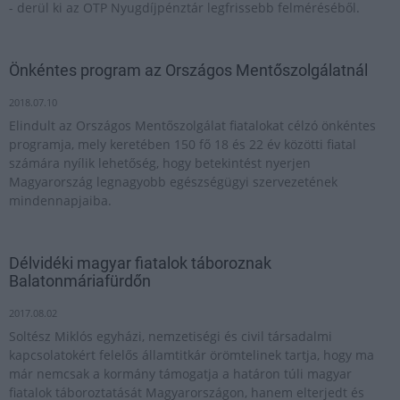
- derül ki az OTP Nyugdíjpénztár legfrissebb felméréséből.
Önkéntes program az Országos Mentőszolgálatnál
2018.07.10
Elindult az Országos Mentőszolgálat fiatalokat célzó önkéntes
programja, mely keretében 150 fő 18 és 22 év közötti fiatal
számára nyílik lehetőség, hogy betekintést nyerjen
Magyarország legnagyobb egészségügyi szervezetének
mindennapjaiba.
Délvidéki magyar fiatalok táboroznak
Balatonmáriafürdőn
2017.08.02
Soltész Miklós egyházi, nemzetiségi és civil társadalmi
kapcsolatokért felelős államtitkár örömtelinek tartja, hogy ma
már nemcsak a kormány támogatja a határon túli magyar
fiatalok táboroztatását Magyarországon, hanem elterjedt és