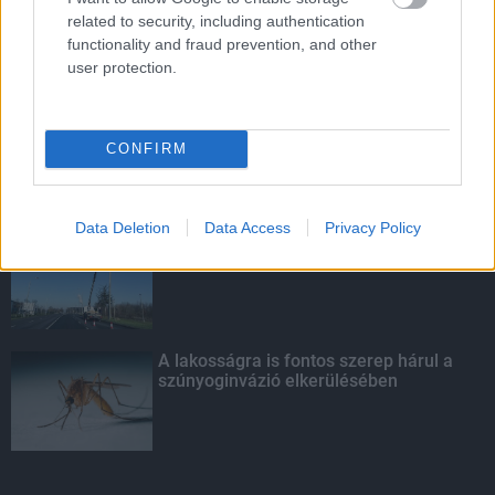
related to security, including authentication
functionality and fraud prevention, and other
user protection.
LEGOLVASOTTABB
Amire többmillióan vártunk: szombattól
másodfokúra csökken a riasztás
CONFIRM
Data Deletion
Data Access
Privacy Policy
Kevesebb fényt!
A lakosságra is fontos szerep hárul a
szúnyoginvázió elkerülésében