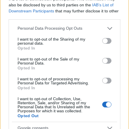
also be disclosed by us to third parties on the
IAB’s List of
Downstream Participants
that may further disclose it to other
Feliratkozom a hírlevélre és elfogadom az
adatvédelmi
third parties.
szabályzatot!
Please note that this website/app uses one or more Google
Personal Data Processing Opt Outs
FELIRATKOZÁS
services and may gather and store information including but
not limited to your visit or usage behaviour. You may click to
I want to opt-out of the Sharing of my
personal data.
grant or deny consent to Google and its third-party tags to
Opted In
use your data for below specified purposes in below Google
LEGFRISSEBB
consent section.
I want to opt-out of the Sale of my
Personal Data.
Opted In
Aktuális
Kevesebb fényt!
I want to opt-out of processing my
Personal Data for Targeted Advertising.
Kaposvár is szerepet vállal az energiatakarékossági
Opted In
összefogásban.
I want to opt-out of Collection, Use,
Retention, Sale, and/or Sharing of my
Országos hírek
Personal Data that Is Unrelated with the
Purposes for which it was collected.
Kecskeméten is szakirányú
Opted Out
továbbképzésekkel erősít a Gál Ferenc
Egyetem
Google consents