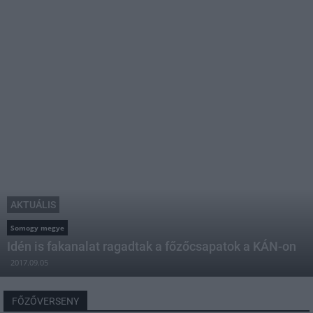
AKTUÁLIS
Somogy megye
Idén is fakanalat ragadtak a főzőcsapatok a KÁN-on
2017.09.05
FŐZŐVERSENY