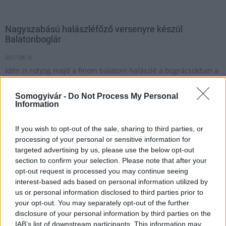
Nagyszabású halászléfőző versenyre készül
Balatonboglár
2017.08.16
Idén is rotyog majd a finom balatoni halászlé a bográcsokban a
parti sétányon Balatonbogláron.
Somogyivár -
Do Not Process My Personal
Information
1
If you wish to opt-out of the sale, sharing to third parties, or
processing of your personal or sensitive information for
targeted advertising by us, please use the below opt-out
HÍRLEVÉL
section to confirm your selection. Please note that after your
opt-out request is processed you may continue seeing
interest-based ads based on personal information utilized by
Név
us or personal information disclosed to third parties prior to
your opt-out. You may separately opt-out of the further
disclosure of your personal information by third parties on the
E-mail cím
IAB’s list of downstream participants. This information may