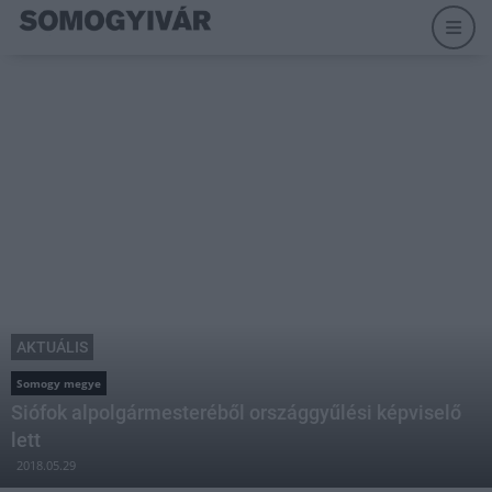
AKTUÁLIS
Somogy megye
Siófok alpolgármesteréből országgyűlési képviselő
lett
2018.05.29