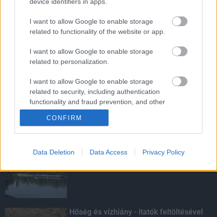
device identifiers in apps.
I want to allow Google to enable storage
MotoGP - Ismét hazánk látja vendégül a
világbajnoki mezőnyt
related to functionality of the website or app.
I want to allow Google to enable storage
related to personalization.
Ikonikus nosztalgiahajókkal
I want to allow Google to enable storage
barangolhatja be a Balatont
related to security, including authentication
functionality and fraud prevention, and other
user protection.
CONFIRM
KIEMELT
Data Deletion
Data Access
Privacy Policy
Megérkezett az eső a Duna
vízgyűjtőjére
Hőség és vízhiány - itatók feltöltésével