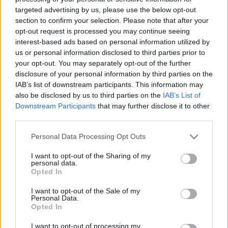
LEGFRISSEBB
targeted advertising by us, please use the below opt-out
section to confirm your selection. Please note that after your
Országos hírek
opt-out request is processed you may continue seeing
MEGÉRKEZETT AZ ESŐ A DUNA
interest-based ads based on personal information utilized by
VÍZGYŰJTŐJÉRE
us or personal information disclosed to third parties prior to
your opt-out. You may separately opt-out of the further
disclosure of your personal information by third parties on the
Aktuális
IAB’s list of downstream participants. This information may
Hőség és vízhiány - itatók feltöltésével segítik a
also be disclosed by us to third parties on the
IAB’s List of
vadállományt a somogyi erdőkben
Downstream Participants
that may further disclose it to other
Folyamatosan itatják a vadakat a rendkívüli hőségben, és a víz
third parties.
megtartásának lehetőségeit vizsgálják a somogyi erdőkben a
Please note that this website/app uses one or more Google
SEFAG Erdészeti és Faipari Zrt. munkatársai - adta hírül a
Personal Data Processing Opt Outs
services and may gather and store information including but
társaság a vadászattal és erdőkkel foglalkozó Facebook-
not limited to your visit or usage behaviour. You may click to
I want to opt-out of the Sharing of my
oldalain.
personal data.
grant or deny consent to Google and its third-party tags to
Opted In
use your data for below specified purposes in below Google
consent section.
I want to opt-out of the Sale of my
KEVESEBB FÉNYT!
Aktuális
Personal Data.
Opted In
Országos hírek
I want to opt-out of processing my