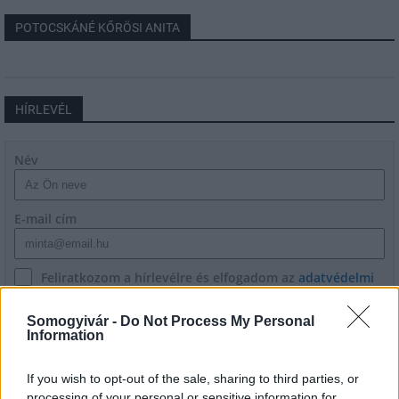
POTOCSKÁNÉ KŐRÖSI ANITA
HÍRLEVÉL
Név
E-mail cím
Feliratkozom a hírlevélre és elfogadom az
adatvédelmi
szabályzatot!
Somogyivár -
Do Not Process My Personal
FELIRATKOZÁS
Information
If you wish to opt-out of the sale, sharing to third parties, or
processing of your personal or sensitive information for