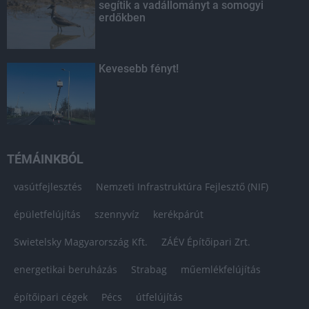
segítik a vadállományt a somogyi
erdőkben
Kevesebb fényt!
TÉMÁINKBÓL
vasútfejlesztés
Nemzeti Infrastruktúra Fejlesztő (NIF)
épületfelújítás
szennyvíz
kerékpárút
Swietelsky Magyarország Kft.
ZÁÉV Építőipari Zrt.
energetikai beruházás
Strabag
műemlékfelújítás
építőipari cégek
Pécs
útfelújítás