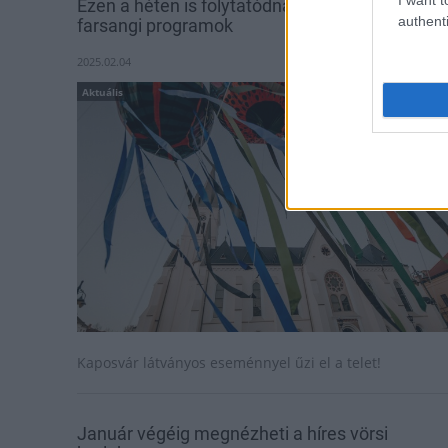
Ezen a héten is folytatódnak a kaposvári
authenti
farsangi programok
2025.02.04
Aktuális
Kaposvár látványos eseménnyel űzi el a telet!
Január végéig megnézheti a híres vörsi