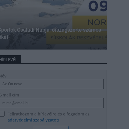
portok Családi Napja, országszerte számos
őket
HÍRLEVÉL
Név
E-mail cím
Feliratkozom a hírlevélre és elfogadom az
adatvédelmi szabályzatot!