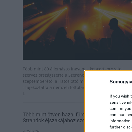
Több mint 80 állomásos ingyenes koncertsorozatot
szervez országszerte a Szerencsejáték Zrt. 2025
szeptemberétől a Hatoslottó megújulásának apropóján
Somogyiv
- tájékoztatta a nemzeti lottótársaság pénteken az MTI-
t.
If you wish 
sensitive in
confirm you
Több mint ötven hazai fürdő csatlakozik az
continue se
Strandok éjszakájához szombaton
information 
further disc
2025.07.24