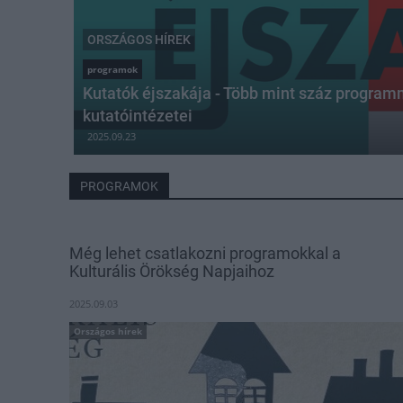
ORSZÁGOS HÍREK
programok
Kutatók éjszakája - Több mint száz progra
kutatóintézetei
2025.09.23
PROGRAMOK
Még lehet csatlakozni programokkal a
Kulturális Örökség Napjaihoz
2025.09.03
Országos hírek