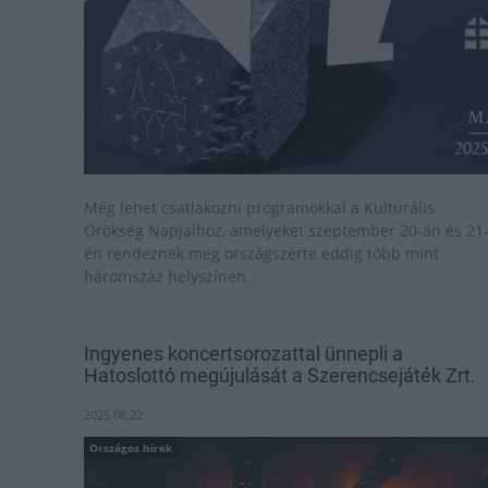
Még lehet csatlakozni programokkal a Kulturális
Örökség Napjaihoz, amelyeket szeptember 20-án és 21
én rendeznek meg országszerte eddig több mint
háromszáz helyszínen.
Ingyenes koncertsorozattal ünnepli a
Hatoslottó megújulását a Szerencsejáték Zrt.
2025.08.22
Országos hírek