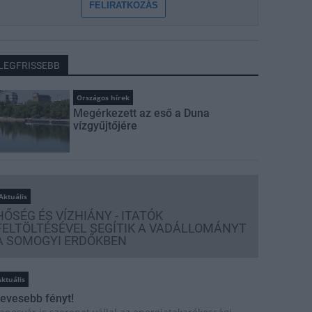
FELIRATKOZÁS
LEGFRISSEBB
Országos hírek
Megérkezett az eső a Duna
vízgyűjtőjére
Aktuális
HŐSÉG ÉS VÍZHIÁNY - ITATÓK
FELTÖLTÉSÉVEL SEGÍTIK A VADÁLLOMÁNYT
A SOMOGYI ERDŐKBEN
ktuális
evesebb fényt!