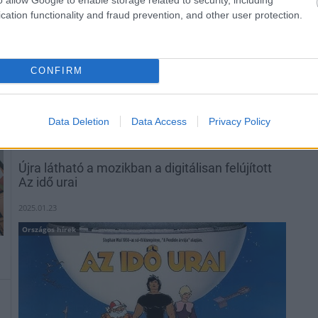
cation functionality and fraud prevention, and other user protection.
Tizenkét új előadással bővült a Déryné Program
Országjárás alprogramja, így immár 114 produkció
közül válogathatnak a vidéki kulturális intézmények. Az
CONFIRM
új produkciók között klasszikus és kortárs dráma,
továbbá operett és vígopera is helyet kapott. A
repertoárból a befogadóhelyek február 16-ig
választhatnak.
Data Deletion
Data Access
Privacy Policy
Újra látható a mozikban a digitálisan felújított
Az idő urai
2025.01.23
Országos hírek