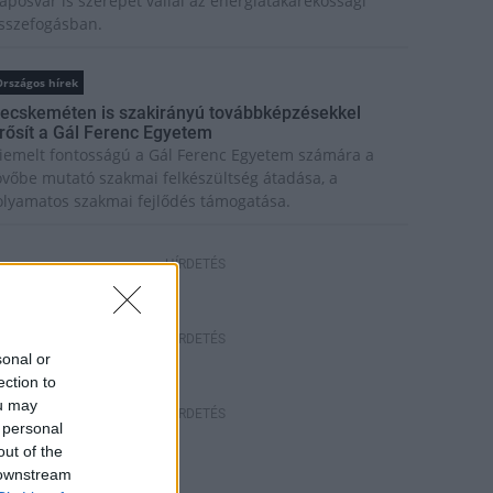
aposvár is szerepet vállal az energiatakarékossági
sszefogásban.
rszágos hírek
ecskeméten is szakirányú továbbképzésekkel
rősít a Gál Ferenc Egyetem
iemelt fontosságú a Gál Ferenc Egyetem számára a
övőbe mutató szakmai felkészültség átadása, a
olyamatos szakmai fejlődés támogatása.
HÍRDETÉS
HÍRDETÉS
sonal or
ection to
ou may
HÍRDETÉS
 personal
out of the
 downstream