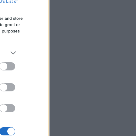
B’s List of
er and store
to grant or
ed purposes