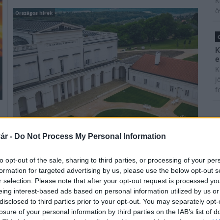
K
ö
Országos hírek
O
K
e
K
j
f
ár -
Do Not Process My Personal Information
Minden NÖF által üzemeltetett műemléki helyszínen
2025 július végétől a három legnagyobb szolgáltató
to opt-out of the sale, sharing to third parties, or processing of your per
bank SZÉP kártyájával is fizethetnek a látogatók. A
formation for targeted advertising by us, please use the below opt-out s
készpénzhelyettesítő fizetési eszköz bővítése minden
r selection. Please note that after your opt-out request is processed y
helyszínen megvalósult a NÖF országos hálózatában.
eing interest-based ads based on personal information utilized by us or
disclosed to third parties prior to your opt-out. You may separately opt-
losure of your personal information by third parties on the IAB’s list of