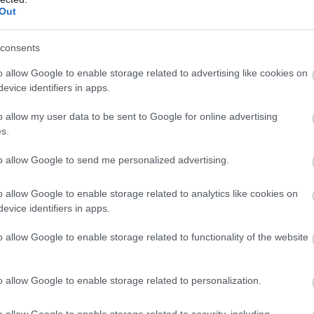
Out
minden generáció számára felejthetetlen élményeket
nyújtson – legyen szó családi kikapcsolódásról,
kulturális feltöltődésről vagy sportos kihívásokról.
consents
o allow Google to enable storage related to advertising like cookies on
evice identifiers in apps.
Tizenkét új előadással bővült a Déryné
Program Országjárás alprogramja
o allow my user data to be sent to Google for online advertising
s.
2025.02.04
Országos hírek
to allow Google to send me personalized advertising.
o allow Google to enable storage related to analytics like cookies on
evice identifiers in apps.
o allow Google to enable storage related to functionality of the website
o allow Google to enable storage related to personalization.
o allow Google to enable storage related to security, including