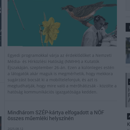
Egyedi programokkal várja az érdeklődőket a Nemzeti
-
Média- és Hírközlési Hatóság (NMHH) a Kutatók
Éjszakáján, szeptember 26-án. Ezen a különleges estén
a látogatók akár maguk is megmérhetik, hogy mekkora
sugárzást bocsát ki a mobiltelefonjuk, és azt is
megtudhatják, hogy mire való a mérőhátizsák - közölte a
hatóság kommunikációs igazgatósága kedden.
Mindhárom SZÉP-kártya elfogadott a NÖF
A
összes műemléki helyszínén
K
2025.08.12