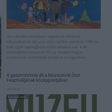
Újra látható a mozikban digitálisan felújított
változatban Az idő urai című rajzfilm, amely az 1980-as
évek egyik legmeghatározóbb alkotása volt. A 4K
minőségben restaurált film az eredeti magyar
szinkronnal csütörtöktől érhető el országszerte.
A gasztronómia áll a Múzeumok Őszi
Fesztiváljának középpontjában
-
2024.09.26
Országos hírek