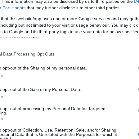
Tavaszi zsongás a kastélyokban – élmények,
. This information may also be disclosed by us to third parties on the
IA
kultúra és kaland az egész családnak!
Participants
that may further disclose it to other third parties.
 that this website/app uses one or more Google services and may gath
2025.04.17
including but not limited to your visit or usage behaviour. You may click 
Országos hírek
 to Google and its third-party tags to use your data for below specifi
ogle consent section.
l Data Processing Opt Outs
o opt-out of the Sharing of my personal data.
In
o opt-out of the Sale of my Personal Data.
In
z
to opt-out of processing my Personal Data for Targeted
A NÖF Nemzeti Örökségvédelmi Fejlesztési Nonprofit
ing.
Kft. idén tavasszal is izgalmas, kulturális és izgalmas,
In
aktív programkavalkáddal várja a látogatókat a hazai
o opt-out of Collection, Use, Retention, Sale, and/or Sharing
kastély- és várhelyszíneken. A Tavaszi Zsongás
ersonal Data that Is Unrelated with the Purposes for which it
elnevezésű országos programsorozat célja, hogy
lected.