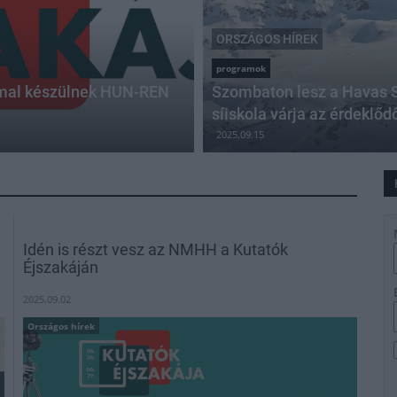
ORSZÁGOS HÍREK
programok
mmal készülnek HUN-REN
Szombaton lesz a Havas S
síiskola várja az érdeklőd
2025.09.15
Idén is részt vesz az NMHH a Kutatók
Éjszakáján
2025.09.02
Országos hírek