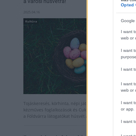
a városi húsvétra!
Opted 
2025.04.16
Google 
Kultúra
I want t
web or d
I want t
purpose
I want 
I want t
web or d
I want t
Tojáskeresés, körhinta, népi játékok, arcfestés,
or app.
kézműves foglalkozások és Cuki bohóc koncertek várják
a Földvárra látogatókat húsvét alkalmából.
I want t
I want t