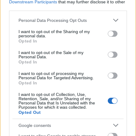
Downstream Participants
that may further disclose it to other
third parties.
Feliratkozom a hírlevélre és elfogadom az
adatvédelmi
Please note that this website/app uses one or more Google
Personal Data Processing Opt Outs
szabályzatot!
services and may gather and store information including but
not limited to your visit or usage behaviour. You may click to
I want to opt-out of the Sharing of my
FELIRATKOZÁS
personal data.
grant or deny consent to Google and its third-party tags to
Opted In
use your data for below specified purposes in below Google
consent section.
I want to opt-out of the Sale of my
Personal Data.
LEGFRISSEBB
Opted In
I want to opt-out of processing my
Personal Data for Targeted Advertising.
KEVESEBB FÉNYT!
Aktuális
Opted In
I want to opt-out of Collection, Use,
Retention, Sale, and/or Sharing of my
Personal Data that Is Unrelated with the
Országos hírek
Purposes for which it was collected.
KECSKEMÉTEN IS SZAKIRÁNYÚ
Opted Out
TOVÁBBKÉPZÉSEKKEL ERŐSÍT A GÁL FERENC
EGYETEM
Google consents