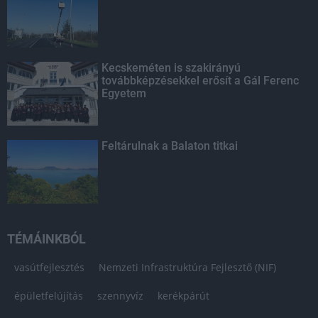
Kecskeméten is szakirányú
továbbképzésekkel erősít a Gál Ferenc
Egyetem
Feltárulnak a Balaton titkai
TÉMÁINKBÓL
vasútfejlesztés
Nemzeti Infrastruktúra Fejlesztő (NIF)
épületfelújítás
szennyvíz
kerékpárút