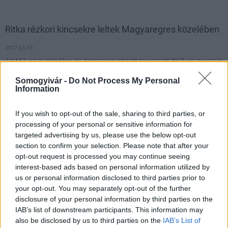
Ritka rézkori kincsekre leltek Magyaregres közelében
2017.03.10
Az M7-es autópálya és Kaposvár között tervezett R67-es gyorsút
építését megelőző feltárás során ritka, rézkori régészeti lelet
Somogyivár -
Do Not Process My Personal
került elő a Somogy megyei Magyaregres közelében.
Information
If you wish to opt-out of the sale, sharing to third parties, or
1
processing of your personal or sensitive information for
targeted advertising by us, please use the below opt-out
section to confirm your selection. Please note that after your
opt-out request is processed you may continue seeing
HÍRLEVÉL
interest-based ads based on personal information utilized by
us or personal information disclosed to third parties prior to
Név
your opt-out. You may separately opt-out of the further
disclosure of your personal information by third parties on the
IAB’s list of downstream participants. This information may
E-mail cím
also be disclosed by us to third parties on the
IAB’s List of