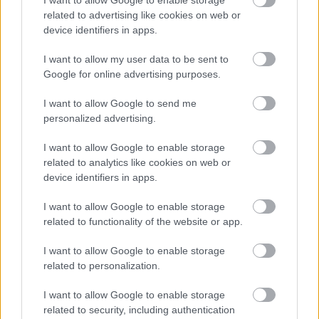
I want to allow Google to enable storage
Aktuális
related to advertising like cookies on web or
FELTÁRULNAK A BALATON TITKAI
device identifiers in apps.
I want to allow my user data to be sent to
Google for online advertising purposes.
Országos hírek
A LAKOSSÁGRA IS FONTOS SZEREP HÁRUL A
I want to allow Google to send me
SZÚNYOGINVÁZIÓ ELKERÜLÉSÉBEN
personalized advertising.
I want to allow Google to enable storage
HÍRDETÉS
related to analytics like cookies on web or
device identifiers in apps.
I want to allow Google to enable storage
HÍRDETÉS
related to functionality of the website or app.
I want to allow Google to enable storage
HÍRDETÉS
related to personalization.
I want to allow Google to enable storage
related to security, including authentication