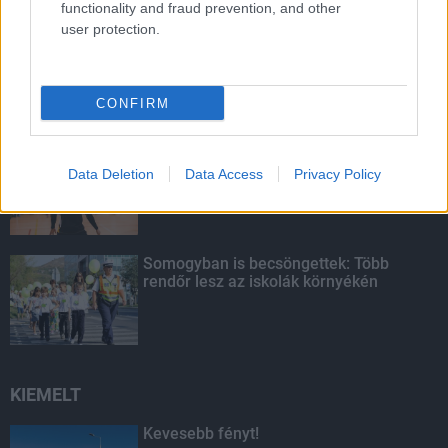
LEGOLVASOTTABB
functionality and fraud prevention, and other
user protection.
A lakosságra is fontos szerep hárul a
szúnyoginvázió elkerülésében
CONFIRM
Újabb magabiztos kaposvári győzelem
Data Deletion
Data Access
Privacy Policy
Somogyban is becsöngettek: Több
rendőr lesz az iskolák környékén
KIEMELT
Kevesebb fényt!