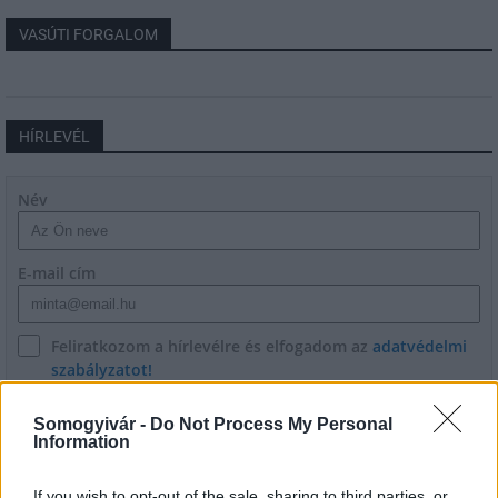
VASÚTI FORGALOM
HÍRLEVÉL
Név
E-mail cím
Feliratkozom a hírlevélre és elfogadom az
adatvédelmi
szabályzatot!
FELIRATKOZÁS
Somogyivár -
Do Not Process My Personal
Information
If you wish to opt-out of the sale, sharing to third parties, or