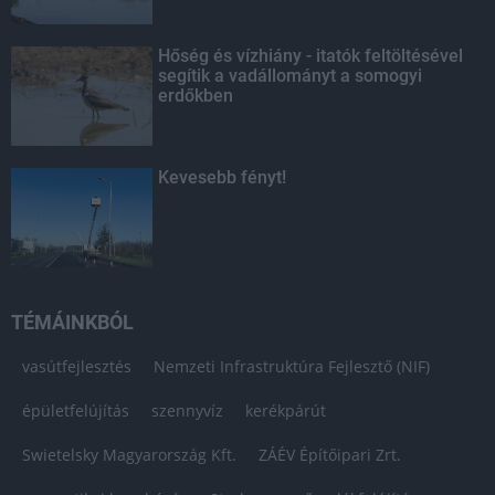
Hőség és vízhiány - itatók feltöltésével
segítik a vadállományt a somogyi
erdőkben
Kevesebb fényt!
TÉMÁINKBÓL
vasútfejlesztés
Nemzeti Infrastruktúra Fejlesztő (NIF)
épületfelújítás
szennyvíz
kerékpárút
Swietelsky Magyarország Kft.
ZÁÉV Építőipari Zrt.