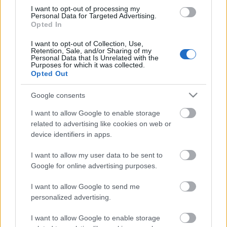
Országos hírek
I want to opt-out of processing my
Personal Data for Targeted Advertising.
Kecskeméten is szakirányú továbbképzésekkel erősít a Gál
Opted In
Ferenc Egyetem
Kiemelt fontosságú a Gál Ferenc Egyetem számára a jövőbe
I want to opt-out of Collection, Use,
mutató szakmai felkészültség átadása, a folyamatos szakmai
Retention, Sale, and/or Sharing of my
Personal Data that Is Unrelated with the
fejlődés támogatása.
Purposes for which it was collected.
Opted Out
HÍRDETÉS
Google consents
I want to allow Google to enable storage
related to advertising like cookies on web or
HÍRDETÉS
device identifiers in apps.
I want to allow my user data to be sent to
HÍRDETÉS
Google for online advertising purposes.
I want to allow Google to send me
personalized advertising.
LEGOLVASOTTABB
I want to allow Google to enable storage
Egyre népszerűbb a Balatoni Torkos