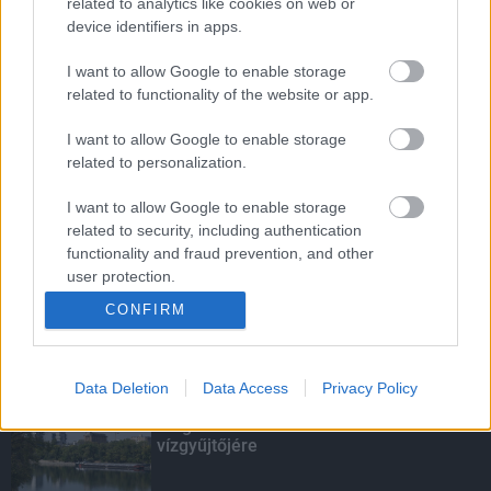
related to analytics like cookies on web or
Csütörtök
device identifiers in apps.
I want to allow Google to enable storage
related to functionality of the website or app.
Kilencven százalékban hatásos lehet a
Pfizer és a Biontech kísérleti oltóanyaga
I want to allow Google to enable storage
a koronavírus ellen
related to personalization.
I want to allow Google to enable storage
related to security, including authentication
Ártani mindig egyszerű, építeni a nehéz!
functionality and fraud prevention, and other
user protection.
CONFIRM
KIEMELT
Data Deletion
Data Access
Privacy Policy
Megérkezett az eső a Duna
vízgyűjtőjére