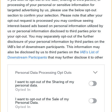
LEGFRISSEBB
processing of your personal or sensitive information for
targeted advertising by us, please use the below opt-out
Országos hírek
section to confirm your selection. Please note that after your
Megérkezett az eső a Duna vízgyűjtőjére
opt-out request is processed you may continue seeing
Megérkezett a rég várt eső a Duna vízgyűjtőjére, a folyó
interest-based ads based on personal information utilized by
magyarországi szakaszán azonban továbbra is csak pár
us or personal information disclosed to third parties prior to
centiméteres vízszintváltozások jellemzőek.
your opt-out. You may separately opt-out of the further
disclosure of your personal information by third parties on the
IAB’s list of downstream participants. This information may
Aktuális
also be disclosed by us to third parties on the
IAB’s List of
HŐSÉG ÉS VÍZHIÁNY - ITATÓK FELTÖLTÉSÉVEL
Downstream Participants
that may further disclose it to other
SEGÍTIK A VADÁLLOMÁNYT A SOMOGYI
third parties.
ERDŐKBEN
Please note that this website/app uses one or more Google
Personal Data Processing Opt Outs
services and may gather and store information including but
not limited to your visit or usage behaviour. You may click to
I want to opt-out of the Sharing of my
Aktuális
Kaposvár
personal data.
grant or deny consent to Google and its third-party tags to
Kevesebb fényt!
Opted In
use your data for below specified purposes in below Google
consent section.
I want to opt-out of the Sale of my
Personal Data.
Opted In