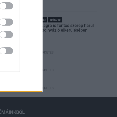
rszágos hírek
szúnyogirtás
szúnyog
A lakosságra is fontos szerep hárul
a szúnyoginvázió elkerülésében
HÍRDETÉS
HÍRDETÉS
HÍRDETÉS
ÉMÁINKBÓL