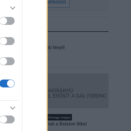
FELIRATKOZÁS
LEGFRISSEBB
Aktuális
Kevesebb fényt!
Országos hírek
KECSKEMÉTEN IS SZAKIRÁNYÚ
TOVÁBBKÉPZÉSEKKEL ERŐSÍT A GÁL FERENC
EGYETEM
tuális
Balaton
Somogy megye
Feltárulnak a Balaton titkai