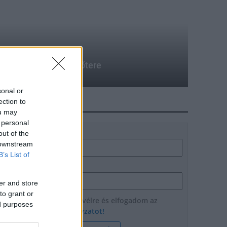
tt Európa legszebb főtere
sonal or
ection to
HÍRLEVÉL
ou may
 personal
Név
out of the
 downstream
B’s List of
E-mail cím
er and store
to grant or
Feliratkozom a hírlevélre és elfogadom az
ed purposes
adatvédelmi szabályzatot!