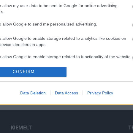
o allow my user data to be sent to Google for online advertising
s.
O
to allow Google to send me personalized advertising.
o allow Google to enable storage related to analytics like cookies on
evice identifiers in apps.
o allow Google to enable storage related to functionality of the website
CONFIRM
o allow Google to enable storage related to personalization.
o allow Google to enable storage related to security, including
Data Deletion
Data Access
Privacy Policy
cation functionality and fraud prevention, and other user protection.
KIEMELT
T