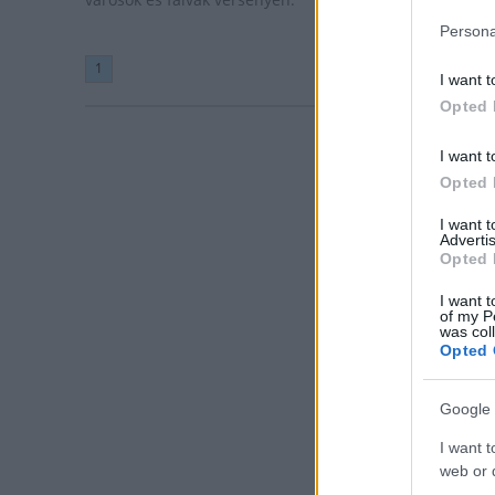
Persona
1
I want t
Opted 
I want t
Opted 
I want 
Advertis
Opted 
I want t
of my P
was col
Opted 
Google 
I want t
web or d