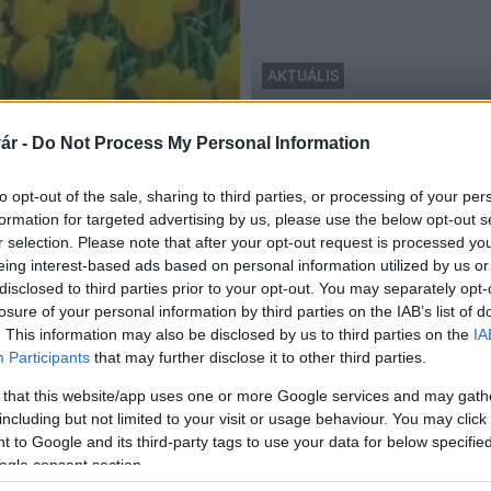
AKTUÁLIS
2017
on
A kaposvári Kossuth tér le
ár -
Do Not Process My Personal Information
2017.09.18
to opt-out of the sale, sharing to third parties, or processing of your per
formation for targeted advertising by us, please use the below opt-out s
r selection. Please note that after your opt-out request is processed y
eing interest-based ads based on personal information utilized by us or
disclosed to third parties prior to your opt-out. You may separately opt-
losure of your personal information by third parties on the IAB’s list of
. This information may also be disclosed by us to third parties on the
IA
Participants
that may further disclose it to other third parties.
 that this website/app uses one or more Google services and may gath
including but not limited to your visit or usage behaviour. You may click 
 to Google and its third-party tags to use your data for below specifi
ogle consent section.