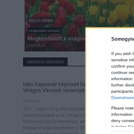
HELYI HÍREK
virágosítási verseny
Megkezdődött a virágosítási verseny Siófok
Somogyiv
2019.05.03
If you wish 
sensitive in
VIRÁGOS VÁROSOK
confirm you
continue se
information 
Idén Kaposvár képviseli hazánkat az Európai
further disc
Virágos Városok versenyén
participants
Downstream 
2017.04.12
Please note
2017. május 15-ig jelentkezhetnek a települések
information 
önkormányzatai a 24. Virágos Magyarország
deny consent
környezetszépítő versenyre, amelynek fődíja
in below Go
Magyarország képviselete a 2018-es Európai virágos
városok és falvak versenyén.