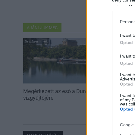
in below Go
Persona
AJÁNLJUK MÉG
I want t
Országos hírek
Aktuális
Opted 
I want t
Opted 
I want 
Advertis
Opted 
Megérkezett az eső a Duna
Hőség és vízhi
I want t
vízgyűjtőjére
feltöltésével s
of my P
vadállományt
was col
Opted 
erdőkben
Google 