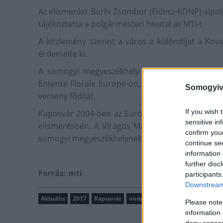
Az elismerést Borhi Zsombor (Fidesz-KDNP) alpolg
tájékoztatta a polgármesteri hivatal az MTI-t.
A közlemény szerint a város a különdíjat a Kos
érdemelte ki.
A somogyi megyeszékhely a városok, Tihany a f
Entente Florale Europe-on, miután tavaly megka
Somogyiv
verseny fődíját.
If you wish 
Kaposvár 2004-ben az Európa legvirágosabb váro
sensitive in
elismerésben. A Virágos Magyarországért szerve
confirm you
somogyi megyeszékhelynek ítélte oda a legszebb m
continue se
information 
further disc
Forrás: mti
participants
Downstream 
Aktuális
2017
Kaposvár
virágos városok
környezetszé
Please note
information 
deny consent