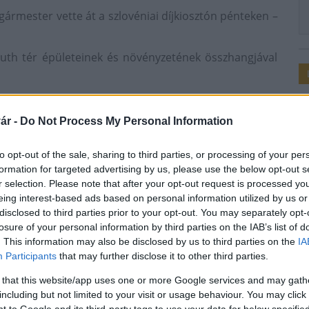
ármester vette át a szlovéniai díjkiosztón pénteken –
suth tér épületeinek és növényzetének összhangjával
alvak kategóriájában képviselte Magyarországot az
pták a Legvirágosabb magyar város környezetszépítő
ár -
Do Not Process My Personal Information
to opt-out of the sale, sharing to third parties, or processing of your per
sa címet megkapta, és főtere sem először részesült
formation for targeted advertising by us, please use the below opt-out s
ző bizottsága és a Magyar Turizmus Zrt. 2010-ben a
r selection. Please note that after your opt-out request is processed y
agyarországi főtérnek járó díjat.
eing interest-based ads based on personal information utilized by us or
disclosed to third parties prior to your opt-out. You may separately opt-
losure of your personal information by third parties on the IAB’s list of
. This information may also be disclosed by us to third parties on the
IA
Participants
that may further disclose it to other third parties.
pítő verseny
elismerés
különdíj
 that this website/app uses one or more Google services and may gath
including but not limited to your visit or usage behaviour. You may click 
 to Google and its third-party tags to use your data for below specifi