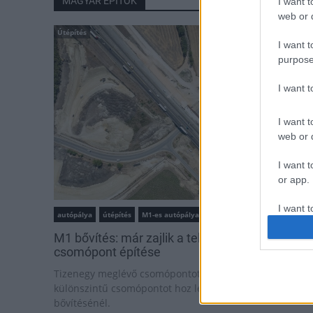
MAGYAR ÉPÍTŐK
I want t
web or d
Útépítés
I want t
purpose
I want 
I want t
web or d
I want t
or app.
I want t
autópálya
útépítés
M1-es autópálya
Bicske
M1 bővítés: már zajlik a teljesen új Bicske Kele
I want t
csomópont építése
authenti
Tizenegy meglévő csomópontot korszerűsít és négy új,
különszintű csomópontot hoz létre az MKIF az M1-es
bővítésénél.