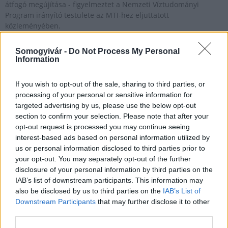
átfogó megújítása - figyelmeztet a Nemzeti Víztudományi
Program irányító testülete az MTI-hez eljuttatott
közleményében.
Somogyivár -
Do Not Process My Personal
Information
A kánikula ellenére kiváló a nagy tavak vízminősége
2019.08.10
If you wish to opt-out of the sale, sharing to third parties, or
processing of your personal or sensitive information for
Aktuális
targeted advertising by us, please use the below opt-out
section to confirm your selection. Please note that after your
opt-out request is processed you may continue seeing
interest-based ads based on personal information utilized by
us or personal information disclosed to third parties prior to
your opt-out. You may separately opt-out of the further
disclosure of your personal information by third parties on the
IAB’s list of downstream participants. This information may
also be disclosed by us to third parties on the
IAB’s List of
Downstream Participants
that may further disclose it to other
third parties.