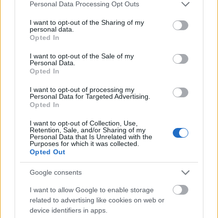
Please note that this website/app uses one or more Google
A kánikula ellenére kiváló a nagy tavak vízminősége - hangzott
Personal Data Processing Opt Outs
services and may gather and store information including but
el az M1 aktuális csatorna szombat esti Híradójában.
not limited to your visit or usage behaviour. You may click to
I want to opt-out of the Sharing of my
personal data.
grant or deny consent to Google and its third-party tags to
Opted In
use your data for below specified purposes in below Google
1
consent section.
I want to opt-out of the Sale of my
Personal Data.
Opted In
HÍRLEVÉL
I want to opt-out of processing my
Personal Data for Targeted Advertising.
Opted In
Név
I want to opt-out of Collection, Use,
Retention, Sale, and/or Sharing of my
Personal Data that Is Unrelated with the
Purposes for which it was collected.
E-mail cím
Opted Out
Google consents
Feliratkozom a hírlevélre és elfogadom az
adatvédelmi
szabályzatot!
I want to allow Google to enable storage
related to advertising like cookies on web or
FELIRATKOZÁS
device identifiers in apps.