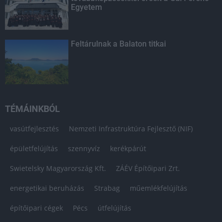
Egyetem
Feltárulnak a Balaton titkai
TÉMÁINKBÓL
vasútfejlesztés
Nemzeti Infrastruktúra Fejlesztő (NIF)
épületfelújítás
szennyvíz
kerékpárút
Swietelsky Magyarország Kft.
ZÁÉV Építőipari Zrt.
energetikai beruházás
Strabag
műemlékfelújítás
építőipari cégek
Pécs
útfelújítás