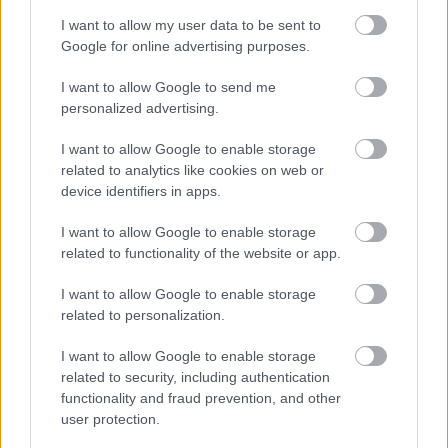
I want to allow my user data to be sent to
Google for online advertising purposes.
LEGFRISSEBB
I want to allow Google to send me
personalized advertising.
KEVESEBB FÉNYT!
Aktuális
I want to allow Google to enable storage
related to analytics like cookies on web or
device identifiers in apps.
Országos hírek
I want to allow Google to enable storage
KECSKEMÉTEN IS SZAKIRÁNYÚ
related to functionality of the website or app.
TOVÁBBKÉPZÉSEKKEL ERŐSÍT A GÁL FERENC
EGYETEM
I want to allow Google to enable storage
related to personalization.
FELTÁRULNAK A BALATON TITKAI
Aktuális
I want to allow Google to enable storage
related to security, including authentication
functionality and fraud prevention, and other
Országos hírek
user protection.
szúnyogirtás
szúnyog
A lakosságra is fontos szerep hárul a