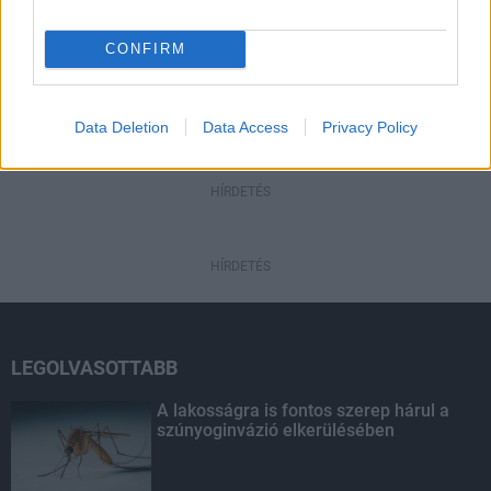
szúnyoginvázió elkerülésében
CONFIRM
HÍRDETÉS
Data Deletion
Data Access
Privacy Policy
HÍRDETÉS
HÍRDETÉS
LEGOLVASOTTABB
A lakosságra is fontos szerep hárul a
szúnyoginvázió elkerülésében