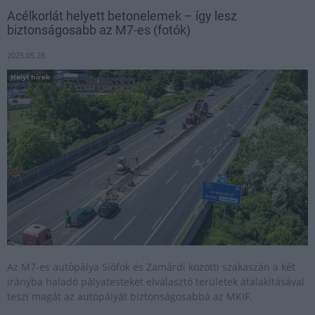
Acélkorlát helyett betonelemek – így lesz
biztonságosabb az M7-es (fotók)
2025.05.28
Helyi hírek
Az M7-es autópálya Siófok és Zamárdi közötti szakaszán a két
irányba haladó pályatesteket elválasztó területek átalakításával
teszi magát az autópályát biztonságosabbá az MKIF.