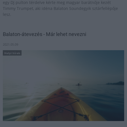
egy DJ pulton térdelve kérte meg magyar barátnője kezét
Timmy Trumpet, aki idéna Balaton Soundegyik sztárfellépője
lesz.
Balaton-átevezés - Már lehet nevezni
2021.05.09
Helyi hírek