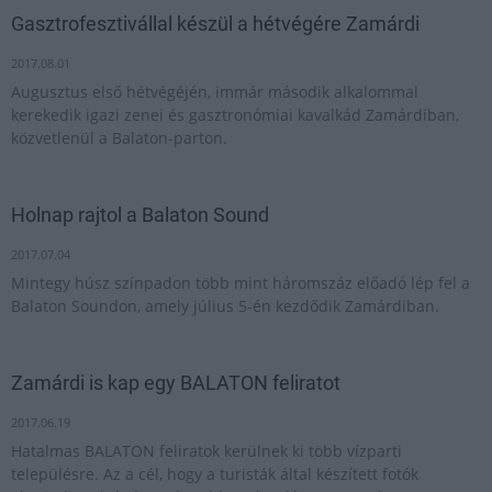
Gasztrofesztivállal készül a hétvégére Zamárdi
2017.08.01
Augusztus első hétvégéjén, immár második alkalommal
kerekedik igazi zenei és gasztronómiai kavalkád Zamárdiban,
közvetlenül a Balaton-parton.
Holnap rajtol a Balaton Sound
2017.07.04
Mintegy húsz színpadon több mint háromszáz előadó lép fel a
Balaton Soundon, amely július 5-én kezdődik Zamárdiban.
Zamárdi is kap egy BALATON feliratot
2017.06.19
Hatalmas BALATON feliratok kerülnek ki több vízparti
településre. Az a cél, hogy a turisták által készített fotók