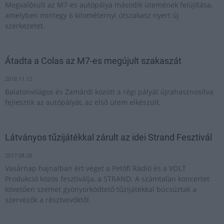
Megvalósult az M7-es autópálya második ütemének felújítása,
amelyben mintegy 6 kilométernyi útszakasz nyert új
szerkezetet.
Átadta a Colas az M7-es megújult szakaszát
2018.11.12
Balatonvilágos és Zamárdi között a régi pályát újrahasznosítva
fejlesztik az autópályát, az első ütem elkészült.
Látványos tűzijátékkal zárult az idei Strand Fesztivál
2017.08.28
Vasárnap hajnalban ért véget a Petőfi Rádió és a VOLT
Produkció közös fesztiválja, a STRAND. A számtalan koncertet
követően szemet gyönyörködtető tűzijátékkal búcsúztak a
szervezők a résztvevőktől.