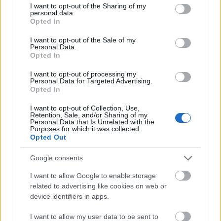
not limited to your visit or usage behaviour. You may click to
I want to opt-out of the Sharing of my
personal data.
grant or deny consent to Google and its third-party tags to
Opted In
use your data for below specified purposes in below Google
consent section.
I want to opt-out of the Sale of my
Personal Data.
Opted In
I want to opt-out of processing my
Personal Data for Targeted Advertising.
Opted In
I want to opt-out of Collection, Use,
Retention, Sale, and/or Sharing of my
A Swietelsky Vasúttechnika Kft. munkájával újult meg a 30-as
Personal Data that Is Unrelated with the
Purposes for which it was collected.
vasútvonal Lepsény − Balatonszentgyörgy szakasza, illetve a
Opted Out
Fonyód – Kaposvár vasútvonal. A 2018-ban lezárult
fejlesztésben közel 140 kilométer hosszú vasúti pályát
Google consents
korszerűsítettek.
I want to allow Google to enable storage
related to advertising like cookies on web or
Újabb településeken érhető el a DIGI mobil
device identifiers in apps.
szolgáltatása
I want to allow my user data to be sent to