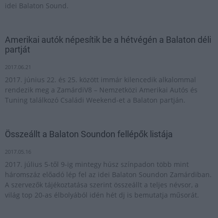
idei Balaton Sound.
Amerikai autók népesítik be a hétvégén a Balaton déli
partját
2017.06.21
2017. június 22. és 25. között immár kilencedik alkalommal
rendezik meg a ZamárdiV8 – Nemzetközi Amerikai Autós és
Tuning találkozó Családi Weekend-et a Balaton partján.
Összeállt a Balaton Soundon fellépők listája
2017.05.16
2017. július 5-től 9-ig mintegy húsz színpadon több mint
háromszáz előadó lép fel az idei Balaton Soundon Zamárdiban.
A szervezők tájékoztatása szerint összeállt a teljes névsor, a
világ top 20-as élbolyából idén hét dj is bemutatja műsorát.