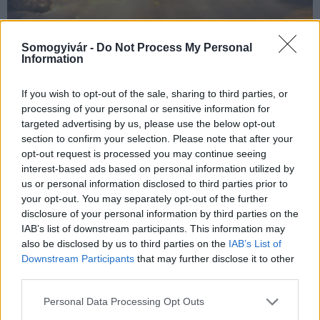
Somogyivár -
Do Not Process My Personal
Information
If you wish to opt-out of the sale, sharing to third parties, or
processing of your personal or sensitive information for
targeted advertising by us, please use the below opt-out
Két év szünet után nagy nemzetközi sztárokkal tért vissza
section to confirm your selection. Please note that after your
Európa egyik legnagyobb presztízsű vízparti elektronikus zenei
opt-out request is processed you may continue seeing
fesztiválja, a Balaton Sound, amely Zamárdiban zajlott 4 napon
interest-based ads based on personal information utilized by
át.
us or personal information disclosed to third parties prior to
your opt-out. You may separately opt-out of the further
disclosure of your personal information by third parties on the
Modern vasúti pályán közlekedhetnek a vonatok a
IAB’s list of downstream participants. This information may
Dél-Balatonon − három éve fejeződött be a
also be disclosed by us to third parties on the
IAB’s List of
korszerűsítés a déli parton
Downstream Participants
that may further disclose it to other
third parties.
2021.06.17
Please note that this website/app uses one or more Google
Helyi hírek
Personal Data Processing Opt Outs
services and may gather and store information including but