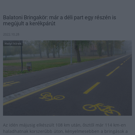
Balatoni Bringakör: már a déli part egy részén is
megújult a kerékpárút
2022.10.28
Helyi hírek
Az idén májusig elkészült 108 km után, ősztől már 114 km-en
haladhatnak korszerűbb úton, kényelmesebben a bringások a