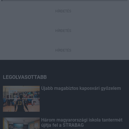
HÍRDETÉS
HÍRDETÉS
HÍRDETÉS
LEGOLVASOTTABB
Újabb magabiztos kaposvári győzelem
Három magyarországi iskola tantermét
újítja fel a STRABAG