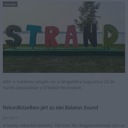
Aktuális
Idén is hatalmas pörgés vár a látogatókra augusztus 23-26.
között Zamárdiban a STRAND Fesztiválon.
Rekordközelben járt az idei Balaton Sound
2017.07.11
A tavalyi rekordot közelítő, 154 ezer fős látogatószámmal zárt az