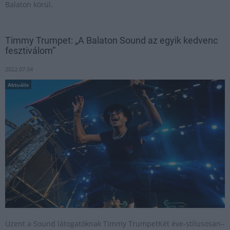
Balaton körül.
Timmy Trumpet: „A Balaton Sound az egyik kedvenc
fesztiválom”
2022.07.04
Aktuális
Üzent a Sound látogatóknak Timmy TrumpetKét éve-stílusosan–