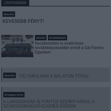
LEGFRISSEBB
Aktuális
KEVESEBB FÉNYT!
Országos hírek
oktatás
továbbképzés
Kecskeméten is szakirányú
továbbképzésekkel erősít a Gál Ferenc
Egyetem
FELTÁRULNAK A BALATON TITKAI
Aktuális
Országos hírek
A LAKOSSÁGRA IS FONTOS SZEREP HÁRUL A
SZÚNYOGINVÁZIÓ ELKERÜLÉSÉBEN