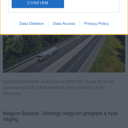
CONFIRM
Helyi hírek
Data Deletion
Data Access
Privacy Policy
Egy környezetbarát eljárással az elbontott útalap jó részét
újrahasznosítják, a hátralevő két ütem elkerüli a nyári
főszezont.
Nagyon Balaton - Mintegy negyven program a nyár
végéig