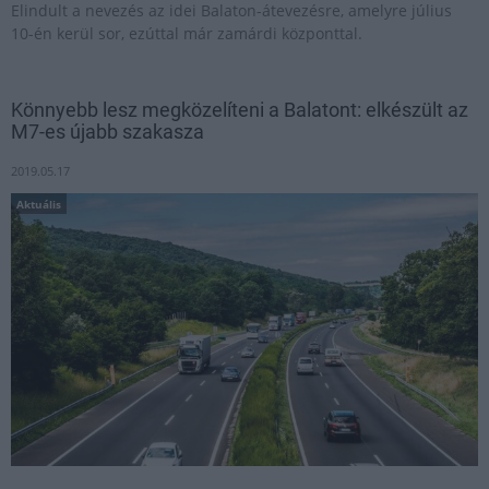
Elindult a nevezés az idei Balaton-átevezésre, amelyre július
10-én kerül sor, ezúttal már zamárdi központtal.
Könnyebb lesz megközelíteni a Balatont: elkészült az
M7-es újabb szakasza
2019.05.17
Aktuális