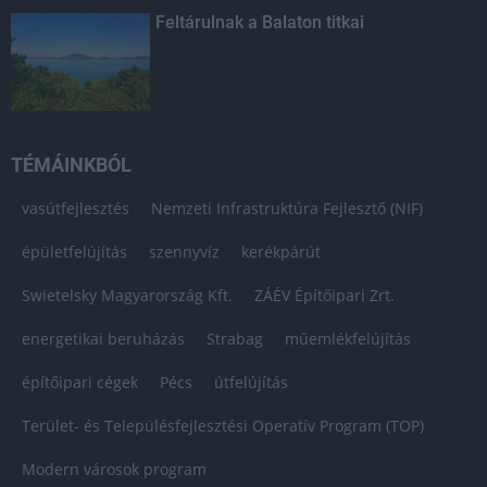
Feltárulnak a Balaton titkai
TÉMÁINKBÓL
vasútfejlesztés
Nemzeti Infrastruktúra Fejlesztő (NIF)
épületfelújítás
szennyvíz
kerékpárút
Swietelsky Magyarország Kft.
ZÁÉV Építőipari Zrt.
energetikai beruházás
Strabag
műemlékfelújítás
építőipari cégek
Pécs
útfelújítás
Terület- és Településfejlesztési Operatív Program (TOP)
Modern városok program