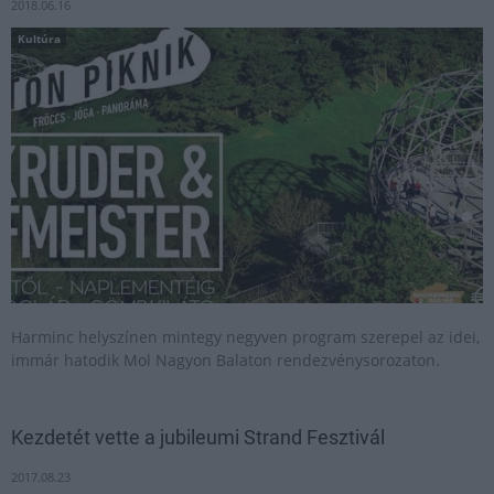
2018.06.16
Kultúra
Harminc helyszínen mintegy negyven program szerepel az idei,
immár hatodik Mol Nagyon Balaton rendezvénysorozaton.
Kezdetét vette a jubileumi Strand Fesztivál
2017.08.23