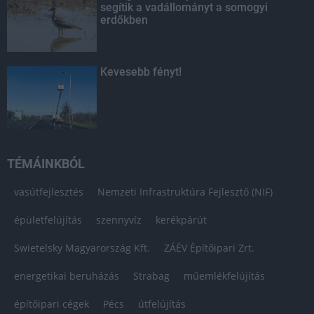
segítik a vadállományt a somogyi
erdőkben
Kevesebb fényt!
TÉMÁINKBÓL
vasútfejlesztés
Nemzeti Infrastruktúra Fejlesztő (NIF)
épületfelújítás
szennyvíz
kerékpárút
Swietelsky Magyarország Kft.
ZÁÉV Építőipari Zrt.
energetikai beruházás
Strabag
műemlékfelújítás
építőipari cégek
Pécs
útfelújítás