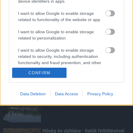
device identifiers in apps.
I want to allow Google to enable storage
MotoGP - Ismét hazánk látja vendégül a
related to functionality of the website or app.
világbajnoki mezőnyt
I want to allow Google to enable storage
related to personalization.
Továbbra is töretlen népszerűségnek
I want to allow Google to enable storage
örvend a Senior Program
related to security, including authentication
functionality and fraud prevention, and other
user protection.
CONFIRM
KIEMELT
Data Deletion
Data Access
Privacy Policy
Megérkezett az eső a Duna
vízgyűjtőjére
Hőség és vízhiány - itatók feltöltésével