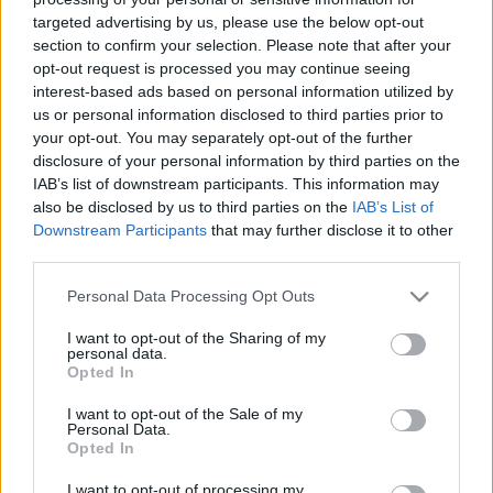
LEGFRISSEBB
targeted advertising by us, please use the below opt-out
section to confirm your selection. Please note that after your
opt-out request is processed you may continue seeing
Országos hírek
interest-based ads based on personal information utilized by
MEGÉRKEZETT AZ ESŐ A DUNA VÍZGYŰJTŐJÉRE
us or personal information disclosed to third parties prior to
your opt-out. You may separately opt-out of the further
disclosure of your personal information by third parties on the
Aktuális
IAB’s list of downstream participants. This information may
Hőség és vízhiány - itatók feltöltésével
also be disclosed by us to third parties on the
IAB’s List of
segítik a vadállományt a somogyi
Downstream Participants
that may further disclose it to other
erdőkben
third parties.
Please note that this website/app uses one or more Google
Personal Data Processing Opt Outs
services and may gather and store information including but
Aktuális
Kaposvár
not limited to your visit or usage behaviour. You may click to
I want to opt-out of the Sharing of my
Kevesebb fényt!
personal data.
grant or deny consent to Google and its third-party tags to
Opted In
use your data for below specified purposes in below Google
consent section.
I want to opt-out of the Sale of my
Personal Data.
Opted In
Országos hírek
oktatás
továbbképzés
I want to opt-out of processing my