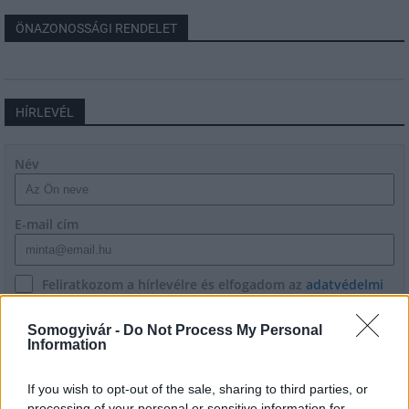
ÖNAZONOSSÁGI RENDELET
HÍRLEVÉL
Név
E-mail cím
Feliratkozom a hírlevélre és elfogadom az
adatvédelmi
szabályzatot!
Somogyivár -
Do Not Process My Personal
FELIRATKOZÁS
Information
If you wish to opt-out of the sale, sharing to third parties, or
processing of your personal or sensitive information for