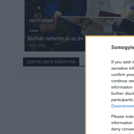
HELYI HÍREK
Siófok
Siófoki vehette át az év somogyi könyvtáros
2023.12.03
Somogyiv
SIÓFOKI BRTK KÖNYVTÁR
If you wish 
sensitive in
confirm you
continue se
information 
further disc
participants
Downstream 
Please note
information 
deny consent