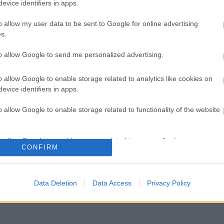
evice identifiers in apps.
A
K
o allow my user data to be sent to Google for online advertising
K
s.
ö
to allow Google to send me personalized advertising.
o allow Google to enable storage related to analytics like cookies on
evice identifiers in apps.
o allow Google to enable storage related to functionality of the website
o allow Google to enable storage related to personalization.
CONFIRM
o allow Google to enable storage related to security, including
cation functionality and fraud prevention, and other user protection.
Data Deletion
Data Access
Privacy Policy