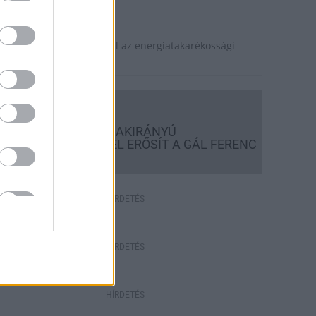
ktuális
evesebb fényt!
aposvár is szerepet vállal az energiatakarékossági
sszefogásban.
Országos hírek
KECSKEMÉTEN IS SZAKIRÁNYÚ
TOVÁBBKÉPZÉSEKKEL ERŐSÍT A GÁL FERENC
EGYETEM
HÍRDETÉS
HÍRDETÉS
HÍRDETÉS