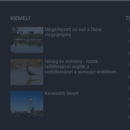
KIEMELT
T
Megérkezett az eső a Duna
vízgyűjtőjére
Hőség és vízhiány - itatók
feltöltésével segítik a
vadállományt a somogyi erdőkben
Kevesebb fényt!