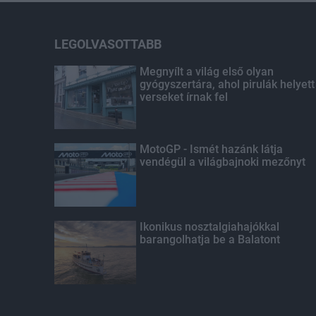
LEGOLVASOTTABB
Megnyílt a világ első olyan
gyógyszertára, ahol pirulák helyett
verseket írnak fel
MotoGP - Ismét hazánk látja
vendégül a világbajnoki mezőnyt
Ikonikus nosztalgiahajókkal
barangolhatja be a Balatont