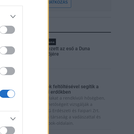
FELIRATKOZÁS
LEGFRISSEBB
rszágos hírek
hőség
Duna
Megérkezett az eső a Duna
vízgyűjtőjére
ktuális
őség és vízhiány - itatók feltöltésével segítik a
adállományt a somogyi erdőkben
olyamatosan itatják a vadakat a rendkívüli hőségben,
s a víz megtartásának lehetőségeit vizsgálják a
omogyi erdőkben a SEFAG Erdészeti és Faipari Zrt.
unkatársai - adta hírül a társaság a vadászattal és
rdőkkel foglalkozó Facebook-oldalain.