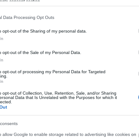
ogle consent section.
l Data Processing Opt Outs
o opt-out of the Sharing of my personal data.
In
O
o opt-out of the Sale of my Personal Data.
In
to opt-out of processing my Personal Data for Targeted
ing.
In
A
H
o opt-out of Collection, Use, Retention, Sale, and/or Sharing
v
ersonal Data that Is Unrelated with the Purposes for which it
F
lected.
Out
é
s
m
consents
e
o allow Google to enable storage related to advertising like cookies on