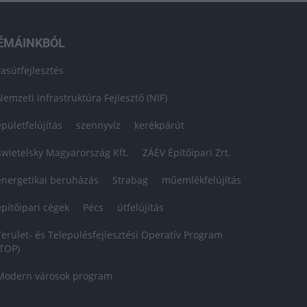
ÉMÁINKBÓL
vasútfejlesztés
Nemzeti Infrastruktúra Fejlesztő (NIF)
épületfelújítás
szennyvíz
kerékpárút
Swietelsky Magyarország Kft.
ZÁÉV Építőipari Zrt.
energetikai beruházás
Strabag
műemlékfelújítás
építőipari cégek
Pécs
útfelújítás
Terület- és Településfejlesztési Operatív Program
(TOP)
Modern városok program