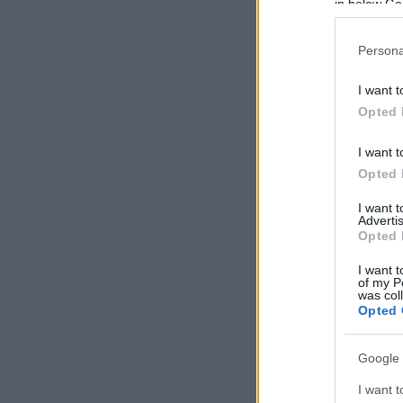
in below Go
Persona
I want t
Opted 
I want t
Opted 
I want 
Advertis
Opted 
I want t
of my P
was col
Opted 
Google 
I want t