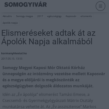
Aktuális
Somogy megye
2017
egészségügy
Kaposvár
elismerés
ápolók napja
Elismeréseket adtak át az
Ápolók Napja alkalmából
kormanyhivatal.hu
2017.05.15. 13:55
Somogy Megyei Kaposi Mór Oktató Kórház
ünnepségén az intézmény vezetése mellett Kaposvár
és a megye elöljárói is megköszönték az
egészségügyben dolgozók áldozatos munkáját.
Idén az „Év ápolója” elismerést Tamási Emese, a
Csecsemő- és Gyermekgyógyászati Mátrix Osztály
munkatársa vehette át. Az „Év asszisztense” Markos