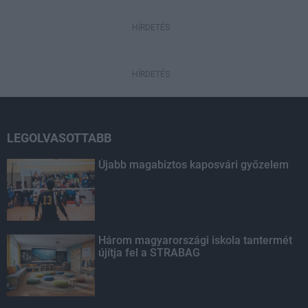
HÍRDETÉS
HÍRDETÉS
LEGOLVASOTTABB
Újabb magabiztos kaposvári győzelem
Három magyarországi iskola tantermét
újítja fel a STRABAG