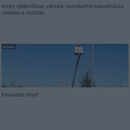
Amire többmillióan vártunk: szombattól másodfokúra
csökken a riasztás
Aktuális
Kevesebb fényt!