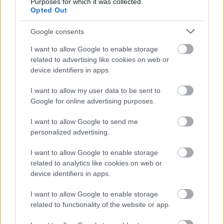
Purposes for which it was collected.
Opted Out
Paks II.: Mit jelent az 5. blokk új
mérföldköve a felülvizsgálat
Google consents
árnyékában?
I want to allow Google to enable storage
related to advertising like cookies on web or
device identifiers in apps.
Elkészült a Liszt Ferenc repülőtér
közelében lévő logisztikai bázis út- és
I want to allow my user data to be sent to
közműhálózatának fejlesztése
Google for online advertising purposes.
I want to allow Google to send me
Látlelet a hazai víziközművekről?
personalized advertising.
Egyetlen, fél évszázados vezetéken
múlt Bicske vízellátása
I want to allow Google to enable storage
related to analytics like cookies on web or
device identifiers in apps.
I want to allow Google to enable storage
related to functionality of the website or app.
HÍRLEVÉL