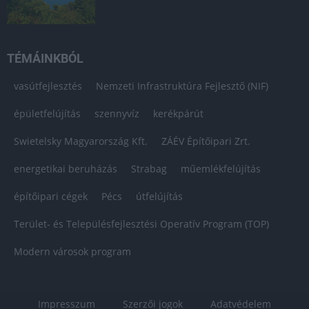
TÉMÁINKBÓL
vasútfejlesztés
Nemzeti Infrastruktúra Fejlesztő (NIF)
épületfelújítás
szennyvíz
kerékpárút
Swietelsky Magyarország Kft.
ZÁÉV Építőipari Zrt.
energetikai beruházás
Strabag
műemlékfelújítás
építőipari cégek
Pécs
útfelújítás
Terület- és Településfejlesztési Operatív Program (TOP)
Modern városok program
Impresszum
Szerzői jogok
Adatvédelem