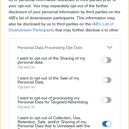
your opt-out. You may separately opt-out of the further
disclosure of your personal information by third parties on the
IAB’s list of downstream participants. This information may
also be disclosed by us to third parties on the
IAB’s List of
Downstream Participants
that may further disclose it to other
third parties.
Please note that this website/app uses one or more Google
Personal Data Processing Opt Outs
services and may gather and store information including but
not limited to your visit or usage behaviour. You may click to
I want to opt-out of the Sharing of my
personal data.
grant or deny consent to Google and its third-party tags to
Hódmezővásárhely
iskolaépítés
FERROÉP Zrt.
oktatási beruházás
Opted In
use your data for below specified purposes in below Google
Másfélszeresére bővítik Hódmezővásárhely jó hírű
consent section.
I want to opt-out of the Sale of my
református iskoláját
Personal Data.
Opted In
A Szőnyi Benjámin Általános Iskola fejlesztését a FERROÉP
kivitelezheti; a munkák csaknem egy évig tartanak majd.
I want to opt-out of processing my
Personal Data for Targeted Advertising.
Opted In
Látványos építési szakasz indult be a
Flórián téri felüljárón
I want to opt-out of Collection, Use,
Retention, Sale, and/or Sharing of my
Personal Data that Is Unrelated with the