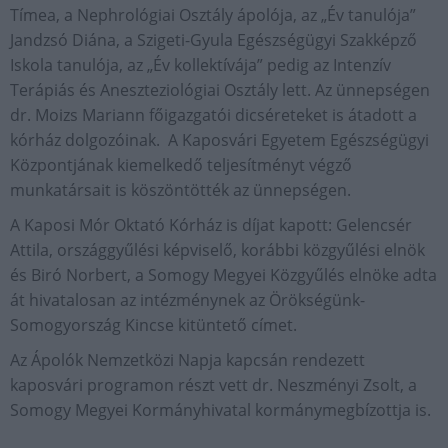
Tímea, a Nephrológiai Osztály ápolója, az „Év tanulója”
Jandzsó Diána, a Szigeti-Gyula Egészségügyi Szakképző
Iskola tanulója, az „Év kollektívája” pedig az Intenzív
Terápiás és Aneszteziológiai Osztály lett. Az ünnepségen
dr. Moizs Mariann főigazgatói dicséreteket is átadott a
kórház dolgozóinak. A Kaposvári Egyetem Egészségügyi
Központjának kiemelkedő teljesítményt végző
munkatársait is köszöntötték az ünnepségen.
A Kaposi Mór Oktató Kórház is díjat kapott: Gelencsér
Attila, országgyűlési képviselő, korábbi közgyűlési elnök
és Biró Norbert, a Somogy Megyei Közgyűlés elnöke adta
át hivatalosan az intézménynek az Örökségünk-
Somogyország Kincse kitüntető címet.
Az Ápolók Nemzetközi Napja kapcsán rendezett
kaposvári programon részt vett dr. Neszményi Zsolt, a
Somogy Megyei Kormányhivatal kormánymegbízottja is.