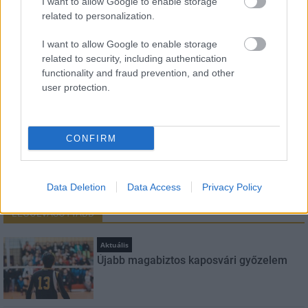
I want to allow Google to enable storage
related to personalization.
Név
I want to allow Google to enable storage
related to security, including authentication
E-mail cím
functionality and fraud prevention, and other
user protection.
Feliratkozom a hírlevélre és elfogadom az
adatvédelmi
szabályzatot!
CONFIRM
FELIRATKOZÁS
Data Deletion
Data Access
Privacy Policy
LEGOLVASOTTABB
Aktuális
Újabb magabiztos kaposvári győzelem