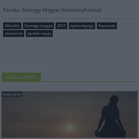
Forrás: Somogy Megyei Kormányhivatal
Aktuális
Somogy megye
2017
egészségügy
Kaposvár
elismerés
ápolók napja
AJÁNLJUK MÉG
Helyi hírek