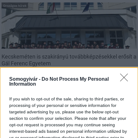
Országos hírek
Kecskeméten is szakirányú továbbképzésekkel erősít a
Gál Ferenc Egyetem
Somogyivár -
Do Not Process My Personal
Information
If you wish to opt-out of the sale, sharing to third parties, or
processing of your personal or sensitive information for
MAGYAR ÉPÍTŐK
targeted advertising by us, please use the below opt-out
section to confirm your selection. Please note that after your
opt-out request is processed you may continue seeing
Mi épül?
interest-based ads based on personal information utilized by
us or personal information disclosed to third parties prior to