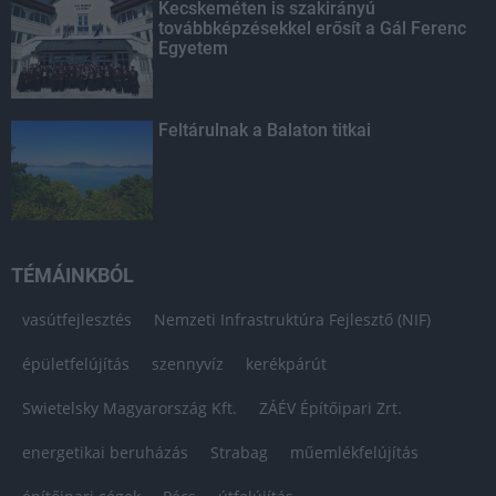
Kecskeméten is szakirányú
továbbképzésekkel erősít a Gál Ferenc
Egyetem
Feltárulnak a Balaton titkai
TÉMÁINKBÓL
vasútfejlesztés
Nemzeti Infrastruktúra Fejlesztő (NIF)
épületfelújítás
szennyvíz
kerékpárút
Swietelsky Magyarország Kft.
ZÁÉV Építőipari Zrt.
energetikai beruházás
Strabag
műemlékfelújítás