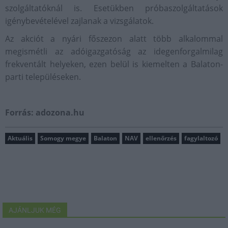
szolgáltatóknál is. Esetükben próbaszolgáltatások
igénybevételével zajlanak a vizsgálatok.
Az akciót a nyári főszezon alatt több alkalommal
megismétli az adóigazgatóság az idegenforgalmilag
frekventált helyeken, ezen belül is kiemelten a Balaton-
parti településeken.
Forrás: adozona.hu
Aktuális
Somogy megye
Balaton
NAV
ellenőrzés
fagylaltozó
AJÁNLJUK MÉG