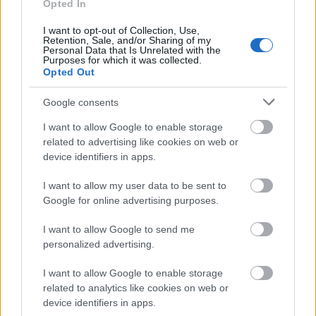
Opted In
A tartós nyári hőség jelentős kihívás elé állítja a KM Építőt,
I want to opt-out of Collection, Use,
ennek ellenére folyamatosan halad az aszfaltozás.
Retention, Sale, and/or Sharing of my
Personal Data that Is Unrelated with the
Purposes for which it was collected.
Paks II.: Mit jelent az 5. blokk új
Opted Out
mérföldköve a felülvizsgálat
árnyékában?
Google consents
I want to allow Google to enable storage
related to advertising like cookies on web or
Elkészült a Liszt Ferenc repülőtér
device identifiers in apps.
közelében lévő logisztikai bázis út- és
közműhálózatának fejlesztése
I want to allow my user data to be sent to
Google for online advertising purposes.
Látlelet a hazai víziközművekről?
I want to allow Google to send me
Egyetlen, fél évszázados vezetéken
personalized advertising.
múlt Bicske vízellátása
I want to allow Google to enable storage
related to analytics like cookies on web or
Épített öröksége megújításával is készül
device identifiers in apps.
Mohács a csata ötszázadik