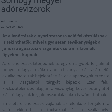
Somogy megyei
adórevizorok
adozona.hu
2017.06.20. 15:00
Az ellenőrzések a nyári szezonra való felkészülésnek
is tekinthetők, mivel ugyanezen tevékenységek a
júliusi-augusztusi vizsgálatok során is kiemelt
figyelmet kapnak.
Az ellenőrzések kiterjednek az egyre nagyobb forgalmat
bonyolító fagylaltozókra, ahol a bizonylat kiállításán felül
az alkalmazottak bejelentése és az alapanyagok eredete
is a vizsgálatok tárgyát képezik. Ezen felül
kockázatelemzés alapján a viszonylag kevés bizonylatot
kiállító fagyisok forgalomszámlálásokra is számíthatnak.
Emellett ellenőrzések zajlanak az élénkülő forgalomra
való tekintettel a taxisoknál és a szálláshely-