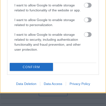
évfordulójára
I want to allow Google to enable storage
related to functionality of the website or app.
I want to allow Google to enable storage
related to personalization.
HÍRLEVÉL
I want to allow Google to enable storage
related to security, including authentication
functionality and fraud prevention, and other
Név
user protection.
E-mail cím
CONFIRM
Feliratkozom a hírlevélre és elfogadom az
adatvédelmi
szabályzatot!
Data Deletion
Data Access
Privacy Policy
FELIRATKOZÁS