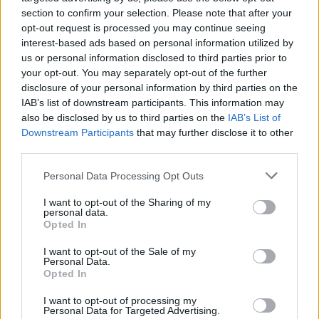
section to confirm your selection. Please note that after your
opt-out request is processed you may continue seeing
interest-based ads based on personal information utilized by
MAGYAR ÉPÍTŐK
us or personal information disclosed to third parties prior to
your opt-out. You may separately opt-out of the further
disclosure of your personal information by third parties on the
Útépítés
IAB’s list of downstream participants. This information may
also be disclosed by us to third parties on the
IAB’s List of
Downstream Participants
that may further disclose it to other
third parties.
Please note that this website/app uses one or more Google
Personal Data Processing Opt Outs
services and may gather and store information including but
not limited to your visit or usage behaviour. You may click to
I want to opt-out of the Sharing of my
personal data.
grant or deny consent to Google and its third-party tags to
Opted In
use your data for below specified purposes in below Google
consent section.
I want to opt-out of the Sale of my
Personal Data.
Opted In
HE-DO
BKK
KM Építő Kft.
Főmterv Mérnöki Tervező Zrt.
I want to opt-out of processing my
Látványos építési szakasz indult be a Flórián téri
Personal Data for Targeted Advertising.
felüljárón