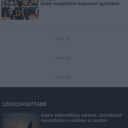
Újabb magabiztos kaposvári győzelem
HIRDETÉS
HÍRDETÉS
HÍRDETÉS
LEGOLVASOTTABB
Amire többmillióan vártunk: szombattól
másodfokúra csökken a riasztás