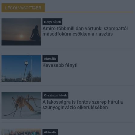
LEGOLVASOTTABB
Helyi hírek
Amire többmillióan vártunk: szombattól
másodfokúra csökken a riasztás
Aktuális
Kevesebb fényt!
Országos hírek
A lakosságra is fontos szerep hárul a
szúnyoginvázió elkerülésében
Aktuális