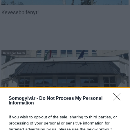
Kevesebb fényt!
Országos hírek
Somogyivár -
Do Not Process My Personal
Kecskeméten is szakirányú továbbképzésekkel erősít a
Information
Gál Ferenc Egyetem
If you wish to opt-out of the sale, sharing to third parties, or
processing of your personal or sensitive information for
targeted advertising by us, please use the below opt-out