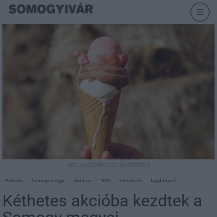
Kép: pixabay.com/illusztráció
Aktuális
Somogy megye
Balaton
NAV
ellenőrzés
fagylaltozó
Kéthetes akcióba kezdtek a