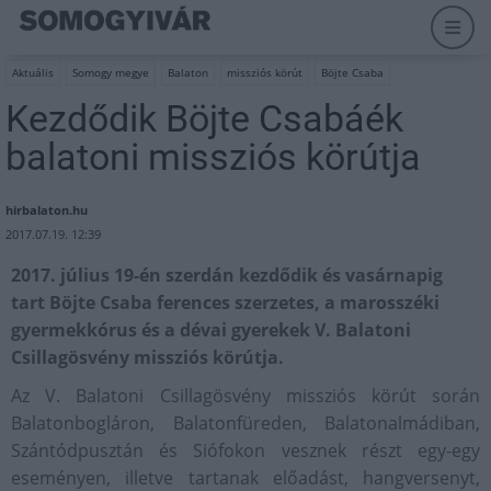
Aktuális
Somogy megye
Balaton
missziós körút
Böjte Csaba
Kezdődik Böjte Csabáék
balatoni missziós körútja
hirbalaton.hu
2017.07.19. 12:39
2017. július 19-én szerdán kezdődik és vasárnapig
tart Böjte Csaba ferences szerzetes, a marosszéki
gyermekkórus és a dévai gyerekek V. Balatoni
Csillagösvény missziós körútja.
Az V. Balatoni Csillagösvény missziós körút során
Balatonbogláron, Balatonfüreden, Balatonalmádiban,
Szántódpusztán és Siófokon vesznek részt egy-egy
eseményen, illetve tartanak előadást, hangversenyt,