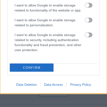
évfordulójára
I want to allow Google to enable storage
related to functionality of the website or app.
I want to allow Google to enable storage
related to personalization.
HÍRLEVÉL
I want to allow Google to enable storage
related to security, including authentication
functionality and fraud prevention, and other
Név
user protection.
E-mail cím
CONFIRM
Feliratkozom a hírlevélre és elfogadom az
adatvédelmi
szabályzatot!
Data Deletion
Data Access
Privacy Policy
FELIRATKOZÁS