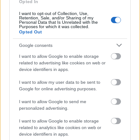
Opted In
A tartós nyári hőség jelentős kihívás elé állítja a KM Építőt,
I want to opt-out of Collection, Use,
ennek ellenére folyamatosan halad az aszfaltozás.
Retention, Sale, and/or Sharing of my
Personal Data that Is Unrelated with the
Purposes for which it was collected.
Paks II.: Mit jelent az 5. blokk új
Opted Out
mérföldköve a felülvizsgálat
árnyékában?
Google consents
I want to allow Google to enable storage
related to advertising like cookies on web or
Elkészült a Liszt Ferenc repülőtér
device identifiers in apps.
közelében lévő logisztikai bázis út- és
közműhálózatának fejlesztése
I want to allow my user data to be sent to
Google for online advertising purposes.
Látlelet a hazai víziközművekről?
I want to allow Google to send me
Egyetlen, fél évszázados vezetéken
personalized advertising.
múlt Bicske vízellátása
I want to allow Google to enable storage
related to analytics like cookies on web or
Épített öröksége megújításával is készül
device identifiers in apps.
Mohács a csata ötszázadik