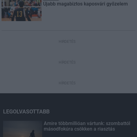
Újabb magabiztos kaposvári győzelem
HIRDETÉS
HÍRDETÉS
HÍRDETÉS
LEGOLVASOTTABB
Amire többmillióan vártunk: szombattól
másodfokúra csökken a riasztás