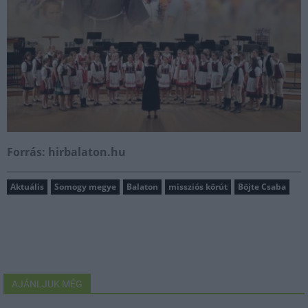
Forrás: hirbalaton.hu
Aktuális
Somogy megye
Balaton
missziós körút
Böjte Csaba
AJÁNLJUK MÉG