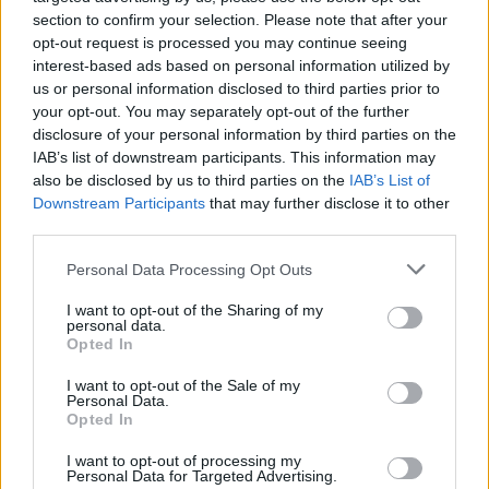
section to confirm your selection. Please note that after your
opt-out request is processed you may continue seeing
interest-based ads based on personal information utilized by
MAGYAR ÉPÍTŐK
us or personal information disclosed to third parties prior to
your opt-out. You may separately opt-out of the further
disclosure of your personal information by third parties on the
Útépítés
IAB’s list of downstream participants. This information may
also be disclosed by us to third parties on the
IAB’s List of
Downstream Participants
that may further disclose it to other
third parties.
Please note that this website/app uses one or more Google
Personal Data Processing Opt Outs
services and may gather and store information including but
not limited to your visit or usage behaviour. You may click to
I want to opt-out of the Sharing of my
personal data.
grant or deny consent to Google and its third-party tags to
Opted In
use your data for below specified purposes in below Google
consent section.
I want to opt-out of the Sale of my
Personal Data.
Opted In
HE-DO
BKK
KM Építő Kft.
Főmterv Mérnöki Tervező Zrt.
I want to opt-out of processing my
Látványos építési szakasz indult be a Flórián téri
Personal Data for Targeted Advertising.
felüljárón