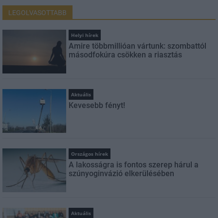
LEGOLVASOTTABB
Helyi hírek
Amire többmillióan vártunk: szombattól
másodfokúra csökken a riasztás
Aktuális
Kevesebb fényt!
Országos hírek
A lakosságra is fontos szerep hárul a
szúnyoginvázió elkerülésében
Aktuális