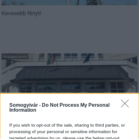
Kevesebb fényt!
Országos hírek
Somogyivár -
Do Not Process My Personal
Kecskeméten is szakirányú továbbképzésekkel erősít a
Information
Gál Ferenc Egyetem
If you wish to opt-out of the sale, sharing to third parties, or
processing of your personal or sensitive information for
targeted advertising by us, please use the below opt-out