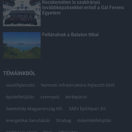
Kecskeméten is szakirányú
továbbképzésekkel erősít a Gál Ferenc
Egyetem
Feltárulnak a Balaton titkai
TÉMÁINKBÓL
vasútfejlesztés
Nemzeti Infrastruktúra Fejlesztő (NIF)
épületfelújítás
szennyvíz
kerékpárút
Swietelsky Magyarország Kft.
ZÁÉV Építőipari Zrt.
energetikai beruházás
Strabag
műemlékfelújítás