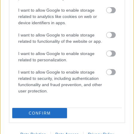
I want to allow Google to enable storage
related to analytics like cookies on web or
device identifiers in apps.
I want to allow Google to enable storage
Hódmezővásárhely
iskolaépítés
FERROÉP Zrt.
oktatási beruházás
related to functionality of the website or app.
Másfélszeresére bővítik Hódmezővásárhely jó hírű
I want to allow Google to enable storage
református iskoláját
related to personalization.
A Szőnyi Benjámin Általános Iskola fejlesztését a FERROÉP
kivitelezheti; a munkák csaknem egy évig tartanak majd.
I want to allow Google to enable storage
related to security, including authentication
functionality and fraud prevention, and other
Látványos építési szakasz indult be a
user protection.
Flórián téri felüljárón
CONFIRM
Paks II.: Mit jelent az 5. blokk új
mérföldköve a felülvizsgálat
árnyékában?