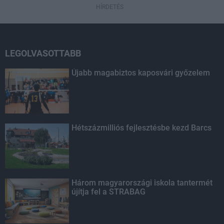
HÍRDETÉS
LEGOLVASOTTABB
Újabb magabiztos kaposvári győzelem
Hétszázmilliós fejlesztésbe kezd Barcs
Három magyarországi iskola tantermét
újítja fel a STRABAG