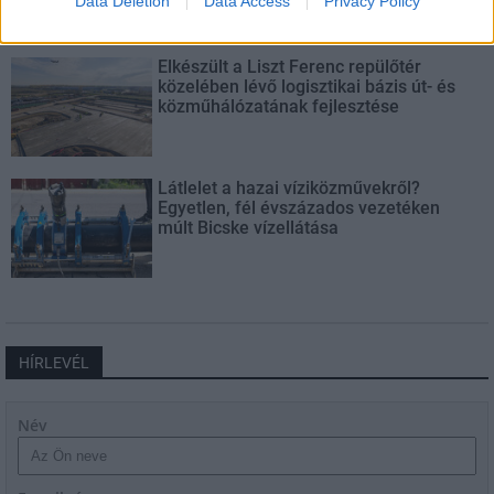
Data Deletion
Data Access
Privacy Policy
Elkészült a Liszt Ferenc repülőtér
közelében lévő logisztikai bázis út- és
közműhálózatának fejlesztése
Látlelet a hazai víziközművekről?
Egyetlen, fél évszázados vezetéken
múlt Bicske vízellátása
HÍRLEVÉL
Név