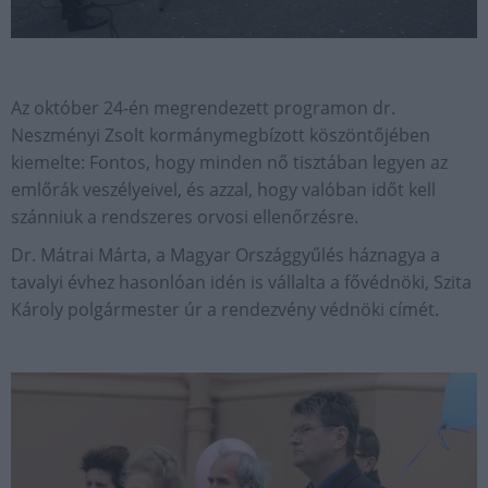
Az október 24-én megrendezett programon dr.
Neszményi Zsolt kormánymegbízott köszöntőjében
kiemelte: Fontos, hogy minden nő tisztában legyen az
emlőrák veszélyeivel, és azzal, hogy valóban időt kell
szánniuk a rendszeres orvosi ellenőrzésre.
Dr. Mátrai Márta, a Magyar Országgyűlés háznagya a
tavalyi évhez hasonlóan idén is vállalta a fővédnöki, Szita
Károly polgármester úr a rendezvény védnöki címét.