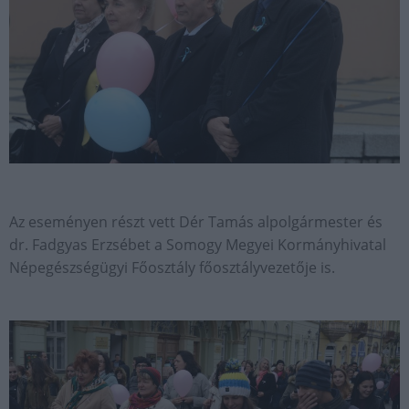
Az eseményen részt vett Dér Tamás alpolgármester és
dr. Fadgyas Erzsébet a Somogy Megyei Kormányhivatal
Népegészségügyi Főosztály főosztályvezetője is.