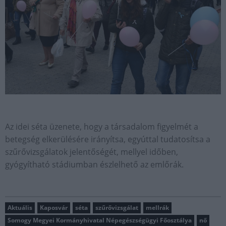
Az idei séta üzenete, hogy a társadalom figyelmét a
betegség elkerülésére irányítsa, egyúttal tudatosítsa a
szűrővizsgálatok jelentőségét, mellyel időben,
gyógyítható stádiumban észlelhető az emlőrák.
Aktuális
Kaposvár
séta
szűrővizsgálat
mellrák
Somogy Megyei Kormányhivatal Népegészségügyi Főosztálya
nő