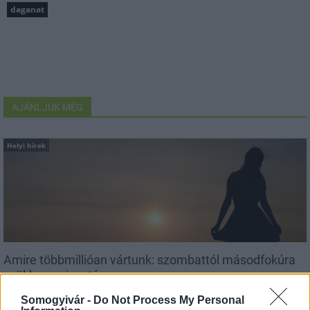
daganat
AJÁNLJUK MÉG
Helyi hírek
Amire többmillióan vártunk: szombattól másodfokúra
csökken a riasztás
Somogyivár -
Do Not Process My Personal