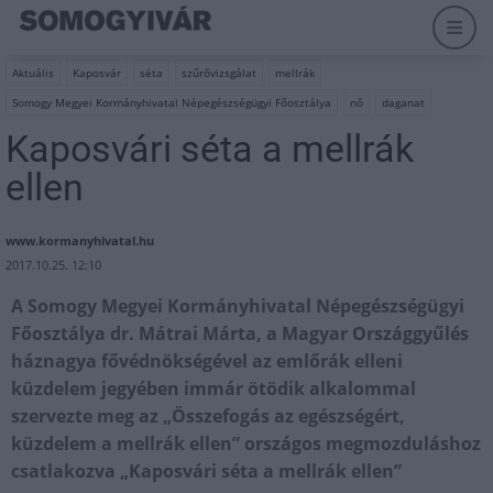
Aktuális
Kaposvár
séta
szűrővizsgálat
mellrák
Somogy Megyei Kormányhivatal Népegészségügyi Főosztálya
nő
daganat
Kaposvári séta a mellrák
ellen
www.kormanyhivatal.hu
2017.10.25. 12:10
A Somogy Megyei Kormányhivatal Népegészségügyi
Főosztálya dr. Mátrai Márta, a Magyar Országgyűlés
háznagya fővédnökségével az emlőrák elleni
küzdelem jegyében immár ötödik alkalommal
szervezte meg az „Összefogás az egészségért,
küzdelem a mellrák ellen” országos megmozduláshoz
csatlakozva „Kaposvári séta a mellrák ellen”