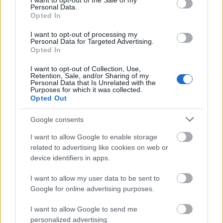
I want to opt-out of the Sale of my
Personal Data.
Opted In
I want to opt-out of processing my
Personal Data for Targeted Advertising.
Kecskeméten is szakirányú továbbképzésekkel erősít a
Opted In
Gál Ferenc Egyetem
I want to opt-out of Collection, Use,
Retention, Sale, and/or Sharing of my
Personal Data that Is Unrelated with the
Purposes for which it was collected.
Opted Out
Google consents
MAGYAR ÉPÍTŐK
I want to allow Google to enable storage
related to advertising like cookies on web or
device identifiers in apps.
Mi épül?
I want to allow my user data to be sent to
Google for online advertising purposes.
I want to allow Google to send me
personalized advertising.