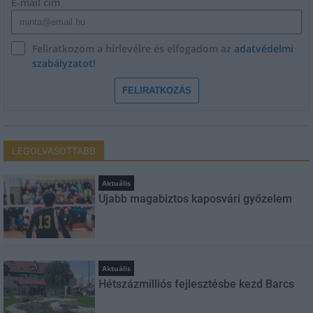
E-mail cím
Feliratkozom a hírlevélre és elfogadom az
adatvédelmi
szabályzatot!
FELIRATKOZÁS
LEGOLVASOTTABB
Aktuális
Újabb magabiztos kaposvári győzelem
Aktuális
Hétszázmilliós fejlesztésbe kezd Barcs