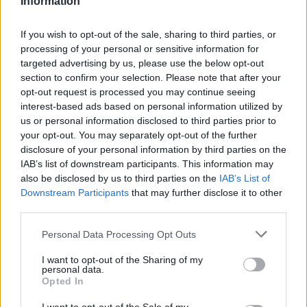
Information
If you wish to opt-out of the sale, sharing to third parties, or
Aktuális
processing of your personal or sensitive information for
targeted advertising by us, please use the below opt-out
section to confirm your selection. Please note that after your
opt-out request is processed you may continue seeing
interest-based ads based on personal information utilized by
us or personal information disclosed to third parties prior to
your opt-out. You may separately opt-out of the further
disclosure of your personal information by third parties on the
Kevesebb fényt!
IAB’s list of downstream participants. This information may
also be disclosed by us to third parties on the
IAB’s List of
Downstream Participants
that may further disclose it to other
third parties.
Please note that this website/app uses one or more Google
Personal Data Processing Opt Outs
services and may gather and store information including but
Országos hírek
not limited to your visit or usage behaviour. You may click to
I want to opt-out of the Sharing of my
personal data.
grant or deny consent to Google and its third-party tags to
Opted In
use your data for below specified purposes in below Google
consent section.