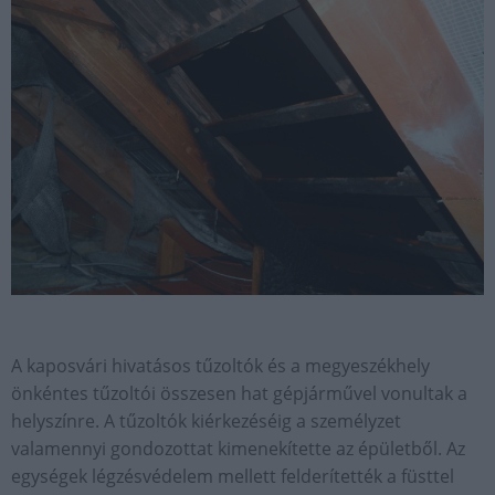
A kaposvári hivatásos tűzoltók és a megyeszékhely
önkéntes tűzoltói összesen hat gépjárművel vonultak a
helyszínre. A tűzoltók kiérkezéséig a személyzet
valamennyi gondozottat kimenekítette az épületből. Az
egységek légzésvédelem mellett felderítették a füsttel