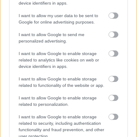
csomópont építése
device identifiers in apps.
Tizenegy meglévő csomópontot korszerűsít és négy új,
különszintű csomópontot hoz létre az MKIF az M1-es
I want to allow my user data to be sent to
bővítésénél.
Google for online advertising purposes.
I want to allow Google to send me
Új gyalogosátkelők és jelzőlámpás
personalized advertising.
csomópont épül Angyalföldön
I want to allow Google to enable storage
related to analytics like cookies on web or
device identifiers in apps.
Másfélszeresére bővítik
Hódmezővásárhely jó hírű református
I want to allow Google to enable storage
iskoláját
related to functionality of the website or app.
I want to allow Google to enable storage
Látványos építési szakasz indult be a
related to personalization.
Flórián téri felüljárón
I want to allow Google to enable storage
related to security, including authentication
functionality and fraud prevention, and other
user protection.