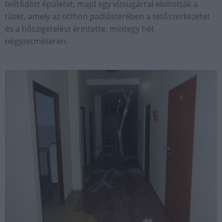
telítődött épületet, majd egy vízsugárral eloltották a
tüzet, amely az otthon padlásterében a tetőszerkezetet
és a hőszigetelést érintette, mintegy hét
négyzetméteren.