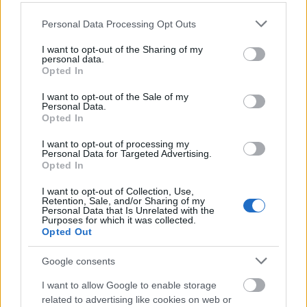
Please note that this website/app uses one or more Google
Personal Data Processing Opt Outs
services and may gather and store information including but
not limited to your visit or usage behaviour. You may click to
I want to opt-out of the Sharing of my
MAGYAR ÉPÍTŐK
personal data.
grant or deny consent to Google and its third-party tags to
Opted In
use your data for below specified purposes in below Google
Útépítés
consent section.
I want to opt-out of the Sale of my
Personal Data.
Opted In
I want to opt-out of processing my
Personal Data for Targeted Advertising.
Opted In
I want to opt-out of Collection, Use,
Retention, Sale, and/or Sharing of my
Personal Data that Is Unrelated with the
Purposes for which it was collected.
Opted Out
Google consents
autópálya
útépítés
M1-es autópálya
Bicske
I want to allow Google to enable storage
M1 bővítés: már zajlik a teljesen új Bicske Kelet
related to advertising like cookies on web or