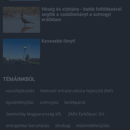
Hőség és vízhiány - itatók feltöltésével
segítik a vadállományt a somogyi
erdőkben
Kevesebb fényt!
TÉMÁINKBÓL
vasútfejlesztés
Nemzeti Infrastruktúra Fejlesztő (NIF)
épületfelújítás
szennyvíz
kerékpárút
Swietelsky Magyarország Kft.
ZÁÉV Építőipari Zrt.
energetikai beruházás
Strabag
műemlékfelújítás