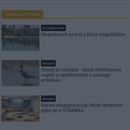
LEGOLVASOTTABB
Országos hírek
Megérkezett az eső a Duna vízgyűjtőjére
Aktuális
Hőség és vízhiány - itatók feltöltésével
segítik a vadállományt a somogyi
erdőkben
Aktuális
Három magyarországi iskola tantermét
újítja fel a STRABAG