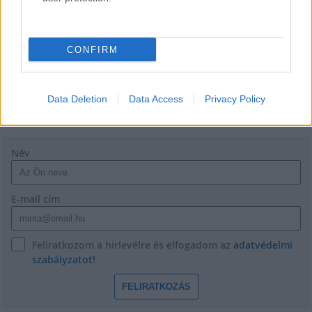
Paks II.: Mit jelent az 5. blokk új
mérföldköve a felülvizsgálat
árnyékában?
CONFIRM
Data Deletion
Data Access
Privacy Policy
HÍRLEVÉL
Név
E-mail cím
Feliratkozom a hírlevélre és elfogadom az
adatvédelmi
szabályzatot!
FELIRATKOZÁS