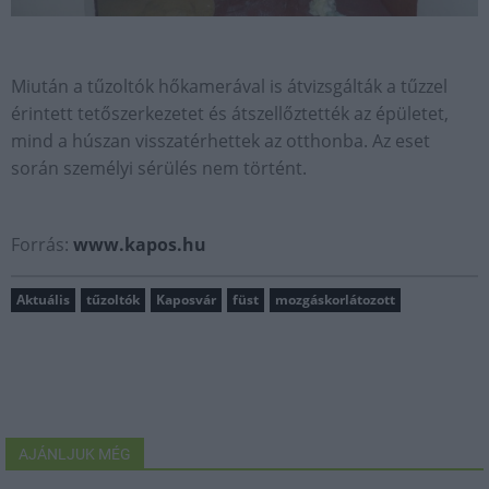
Miután a tűzoltók hőkamerával is átvizsgálták a tűzzel
érintett tetőszerkezetet és átszellőztették az épületet,
mind a húszan visszatérhettek az otthonba. Az eset
során személyi sérülés nem történt.
Forrás:
www.kapos.hu
Aktuális
tűzoltók
Kaposvár
füst
mozgáskorlátozott
AJÁNLJUK MÉG