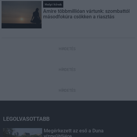
Helyi hírek
Amire többmillióan vártunk: szombattól
másodfokúra csökken a riasztás
HIRDETÉS
HÍRDETÉS
HÍRDETÉS
LEGOLVASOTTABB
Megérkezett az eső a Duna
vízgyűjtőjére