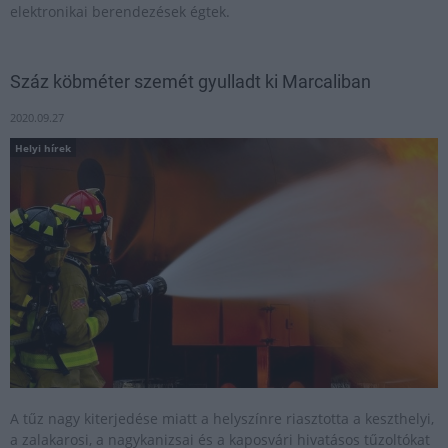
elektronikai berendezések égtek.
Száz köbméter szemét gyulladt ki Marcaliban
2020.09.27
Helyi hírek
A tűz nagy kiterjedése miatt a helyszínre riasztotta a keszthelyi,
a zalakarosi, a nagykanizsai és a kaposvári hivatásos tűzoltókat