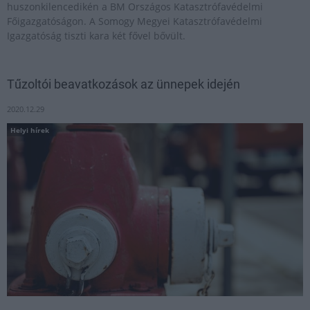
huszonkilencedikén a BM Országos Katasztrófavédelmi
Főigazgatóságon. A Somogy Megyei Katasztrófavédelmi
Igazgatóság tiszti kara két fővel bővült.
Tűzoltói beavatkozások az ünnepek idején
2020.12.29
Helyi hírek