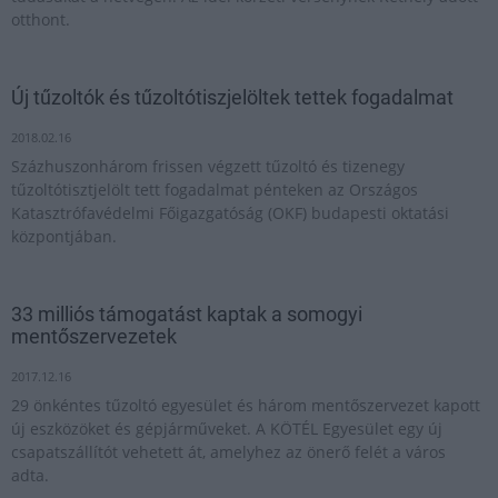
otthont.
Új tűzoltók és tűzoltótiszjelöltek tettek fogadalmat
2018.02.16
Százhuszonhárom frissen végzett tűzoltó és tizenegy
tűzoltótisztjelölt tett fogadalmat pénteken az Országos
Katasztrófavédelmi Főigazgatóság (OKF) budapesti oktatási
központjában.
33 milliós támogatást kaptak a somogyi
mentőszervezetek
2017.12.16
29 önkéntes tűzoltó egyesület és három mentőszervezet kapott
új eszközöket és gépjárműveket. A KÖTÉL Egyesület egy új
csapatszállítót vehetett át, amelyhez az önerő felét a város
adta.