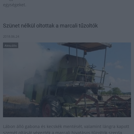
egységeket.
Szünet nélkül oltottak a marcali tűzoltók
2018.06.24
Aktuális
Lábon álló gabona és kecskék mentését, valamint lángra kapott
szemét oltását végezték a marcali hivatásos tűzoltók szerda