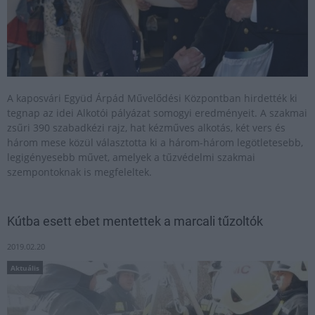
A kaposvári Együd Árpád Művelődési Központban hirdették ki
tegnap az idei Alkotói pályázat somogyi eredményeit. A szakmai
zsűri 390 szabadkézi rajz, hat kézműves alkotás, két vers és
három mese közül választotta ki a három-három legötletesebb,
legigényesebb művet, amelyek a tűzvédelmi szakmai
szempontoknak is megfeleltek.
Kútba esett ebet mentettek a marcali tűzoltók
2019.02.20
Aktuális