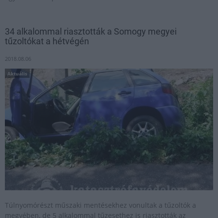
34 alkalommal riasztották a Somogy megyei
tűzoltókat a hétvégén
2018.08.06
Aktuális
Túlnyomórészt műszaki mentésekhez vonultak a tűzoltók a
megyében, de 5 alkalommal tűzesethez is riasztották az