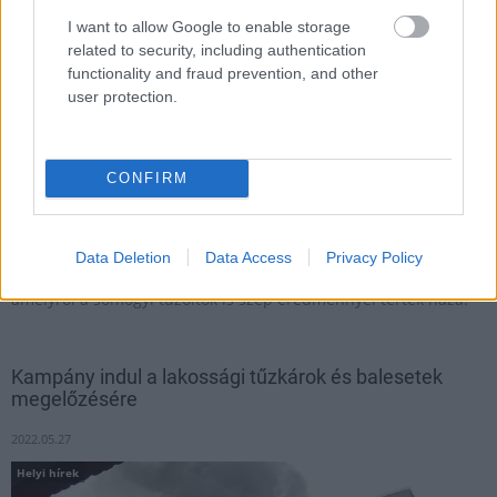
I want to allow Google to enable storage
related to security, including authentication
functionality and fraud prevention, and other
user protection.
CONFIRM
Az Országos Katasztrófavédelmi Sportegyesület és a Heves
Megyei Katasztrófavédelmi Igazgatóság február 1-én ismét
Data Deletion
Data Access
Privacy Policy
megrendezte a tűzoltósíversennyel egybekötött Téli Sportnapot,
amelyről a somogyi tűzoltók is szép eredménnyel tértek haza.
Kampány indul a lakossági tűzkárok és balesetek
megelőzésére
2022.05.27
Helyi hírek