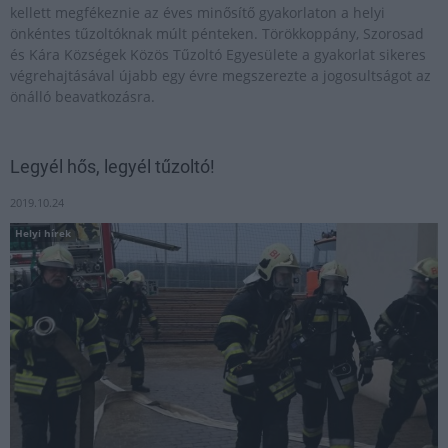
kellett megfékeznie az éves minősítő gyakorlaton a helyi
önkéntes tűzoltóknak múlt pénteken. Törökkoppány, Szorosad
és Kára Községek Közös Tűzoltó Egyesülete a gyakorlat sikeres
végrehajtásával újabb egy évre megszerezte a jogosultságot az
önálló beavatkozásra.
Legyél hős, legyél tűzoltó!
2019.10.24
Helyi hírek