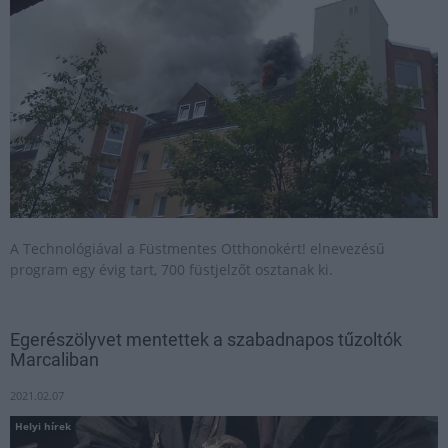
A Technológiával a Füstmentes Otthonokért! elnevezésű
program egy évig tart, 700 füstjelzőt osztanak ki.
Egerészölyvet mentettek a szabadnapos tűzoltók
Marcaliban
2021.02.07
Helyi hírek