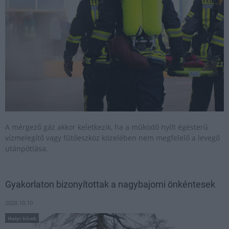
A mérgező gáz akkor keletkezik, ha a működő nyílt égésterű
vízmelegítő vagy fűtőeszköz közelében nem megfelelő a levegő
utánpótlása.
Gyakorlaton bizonyítottak a nagybajomi önkéntesek
2020.10.10
Helyi hírek