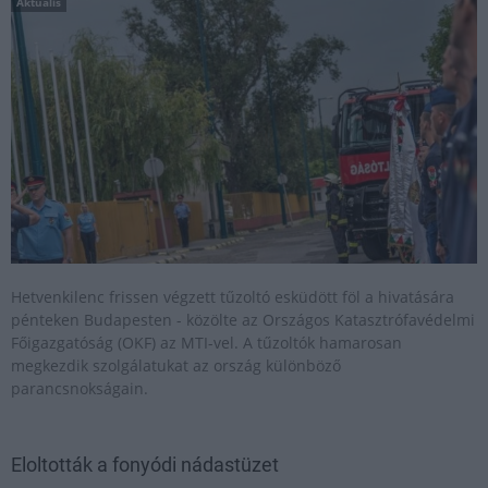
Aktuális
Hetvenkilenc frissen végzett tűzoltó esküdött föl a hivatására
pénteken Budapesten - közölte az Országos Katasztrófavédelmi
Főigazgatóság (OKF) az MTI-vel. A tűzoltók hamarosan
megkezdik szolgálatukat az ország különböző
parancsnokságain.
Eloltották a fonyódi nádastüzet