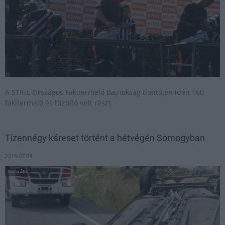
A STIHL Országos Fakitermelő Bajnokság döntőjén idén 160
fakitermelő és tűzoltó vett részt.
Tizennégy káreset történt a hétvégén Somogyban
2018.07.09
Aktuális