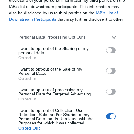
disclosure of your personal information by third parties on the
IAB’s list of downstream participants. This information may
also be disclosed by us to third parties on the
IAB’s List of
Downstream Participants
that may further disclose it to other
third parties.
Please note that this website/app uses one or more Google
Personal Data Processing Opt Outs
services and may gather and store information including but
not limited to your visit or usage behaviour. You may click to
I want to opt-out of the Sharing of my
Somogyban folytatódott a STIHL Országos Fakitermelő
personal data.
grant or deny consent to Google and its third-party tags to
Bajnokság szombaton. Ropoly-pusztán kiderült, hogy melyik
Opted In
use your data for below specified purposes in below Google
újabb hat csapat jutott be a szeptember 8-i országos döntőbe.
consent section.
I want to opt-out of the Sale of my
Personal Data.
Opted In
Alkotói pályázatot hirdet gyerekeknek az Országos
Tűzmegelőzési Bizottság
I want to opt-out of processing my
Personal Data for Targeted Advertising.
Opted In
2018.03.07
Aktuális
I want to opt-out of Collection, Use,
Retention, Sale, and/or Sharing of my
Personal Data that Is Unrelated with the
Purposes for which it was collected.
Opted Out