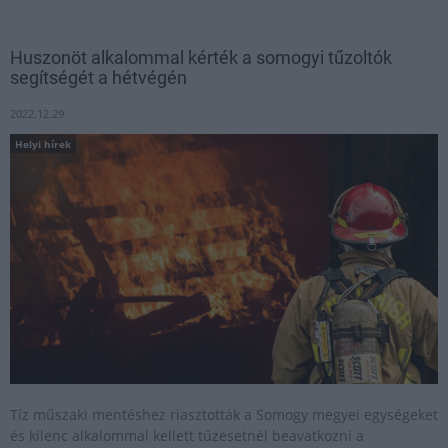
Huszonöt alkalommal kérték a somogyi tűzoltók
segítségét a hétvégén
2022.12.29
Helyi hírek
Tíz műszaki mentéshez riasztották a Somogy megyei egységeket
és kilenc alkalommal kellett tűzesetnél beavatkozni a