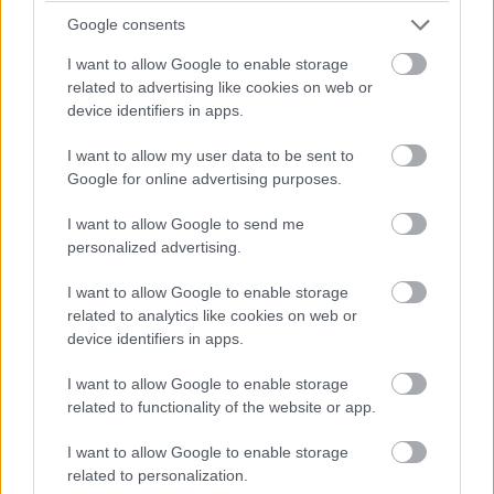
Google consents
I want to allow Google to enable storage
related to advertising like cookies on web or
device identifiers in apps.
I want to allow my user data to be sent to
Google for online advertising purposes.
Az előző évek hagyományait követve az Országos
I want to allow Google to send me
Tűzmegelőzési Bizottság 2018-ban is alkotói pályázatot hirdet
personalized advertising.
óvodások és iskolások részére. A műveket május 3-ig kell
eljuttatni a megyei katasztrófavédelmi igazgatóságra.
I want to allow Google to enable storage
related to analytics like cookies on web or
device identifiers in apps.
Százharminc tűzoltó futott és síelt Kékestetőn
I want to allow Google to enable storage
2018.02.05
related to functionality of the website or app.
Aktuális
I want to allow Google to enable storage
related to personalization.