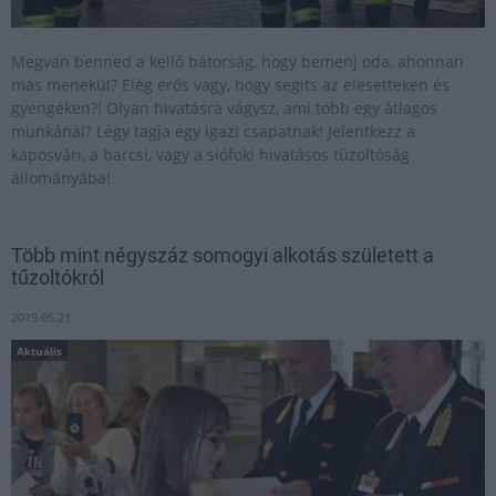
Megvan benned a kellő bátorság, hogy bemenj oda, ahonnan
más menekül? Elég erős vagy, hogy segíts az elesetteken és
gyengéken?! Olyan hivatásra vágysz, ami több egy átlagos
munkánál? Légy tagja egy igazi csapatnak! Jelentkezz a
kaposvári, a barcsi, vagy a siófoki hivatásos tűzoltóság
állományába!
Több mint négyszáz somogyi alkotás született a
tűzoltókról
2019.05.21
Aktuális