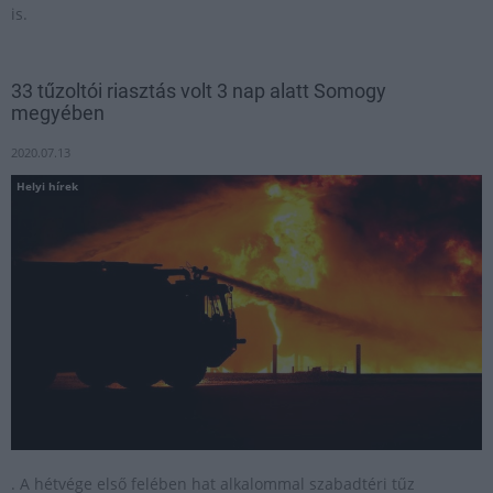
is.
33 tűzoltói riasztás volt 3 nap alatt Somogy
megyében
2020.07.13
Helyi hírek
. A hétvége első felében hat alkalommal szabadtéri tűz