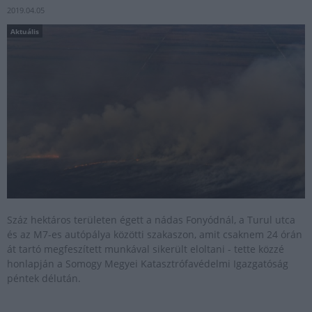
2019.04.05
Aktuális
Száz hektáros területen égett a nádas Fonyódnál, a Turul utca
és az M7-es autópálya közötti szakaszon, amit csaknem 24 órán
át tartó megfeszített munkával sikerült eloltani - tette közzé
honlapján a Somogy Megyei Katasztrófavédelmi Igazgatóság
péntek délután.