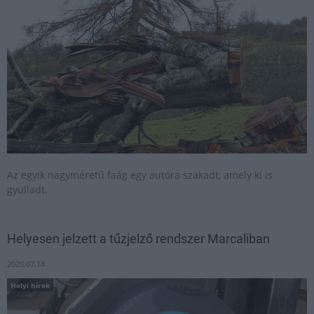
Az egyik nagyméretű faág egy autóra szakadt, amely ki is
gyulladt.
Helyesen jelzett a tűzjelző rendszer Marcaliban
2020.07.14
Helyi hírek