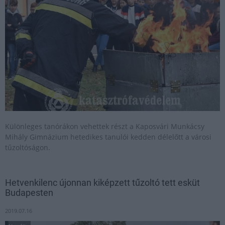
Különleges tanórákon vehettek részt a Kaposvári Munkácsy
Mihály Gimnázium hetedikes tanulói kedden délelőtt a városi
tűzoltóságon.
Hetvenkilenc újonnan kiképzett tűzoltó tett esküt
Budapesten
2019.07.16