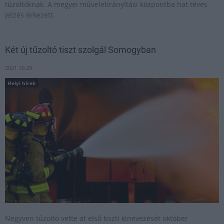
tűzoltóknak. A megyei műveletirányítási központba hat téves
jelzés érkezett.
Két új tűzoltó tiszt szolgál Somogyban
2021.10.29
Helyi hírek
Negyven tűzoltó vette át első tiszti kinevezését október