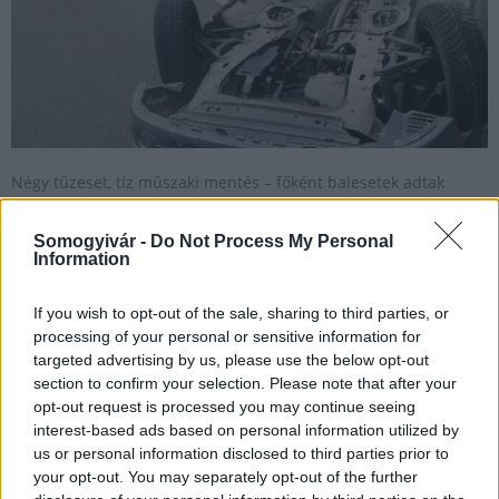
Négy tűzeset, tíz műszaki mentés – főként balesetek adtak
munkát a somogyi tűzoltóknak a hétvége folyamán.
Somogyivár -
Do Not Process My Personal
Information
A Dél-Dunántúl legjobb fakitermelői között a somogyi
tűzoltók
If you wish to opt-out of the sale, sharing to third parties, or
processing of your personal or sensitive information for
2018.06.10
targeted advertising by us, please use the below opt-out
Aktuális
section to confirm your selection. Please note that after your
opt-out request is processed you may continue seeing
interest-based ads based on personal information utilized by
us or personal information disclosed to third parties prior to
your opt-out. You may separately opt-out of the further