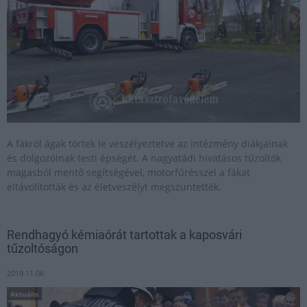
A fákról ágak törtek le veszélyeztetve az intézmény diákjainak
és dolgozóinak testi épségét. A nagyatádi hivatásos tűzoltók
magasból mentő segítségével, motorfűrésszel a fákat
eltávolították és az életveszélyt megszüntették.
Rendhagyó kémiaórát tartottak a kaposvári
tűzoltóságon
2019.11.06
Aktuális