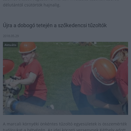
délutántól csütörtök hajnalig.
Újra a dobogó tetején a szőkedencsi tűzoltók
2018.05.29
Aktuális
A marcali környéki önkéntes tűzoltó egyesületek is összemérték
tudásukat a hétvégén. Az idei körzeti versenynek Kéthely adott