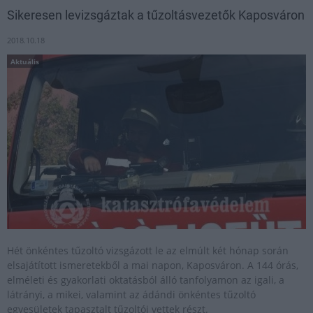
Sikeresen levizsgáztak a tűzoltásvezetők Kaposváron
2018.10.18
Aktuális
Hét önkéntes tűzoltó vizsgázott le az elmúlt két hónap során
elsajátított ismeretekből a mai napon, Kaposváron. A 144 órás,
elméleti és gyakorlati oktatásból álló tanfolyamon az igali, a
látrányi, a mikei, valamint az ádándi önkéntes tűzoltó
egyesületek tapasztalt tűzoltói vettek részt.