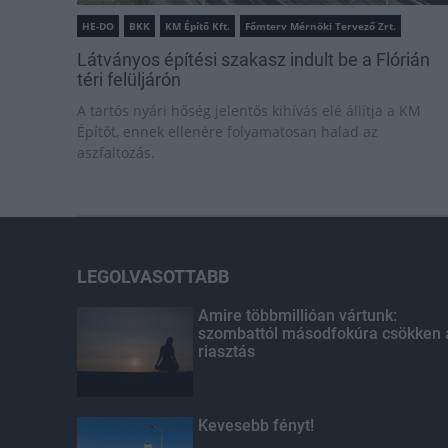
HE-DO
BKK
KM Építő Kft.
Főmterv Mérnöki Tervező Zrt.
Látványos építési szakasz indult be a Flórián
téri felüljárón
A tartós nyári hőség jelentős kihívás elé állítja a KM
Építőt, ennek ellenére folyamatosan halad az
aszfaltozás.
LEGOLVASOTTABB
Amire többmillióan vártunk:
szombattól másodfokúra csökken 
riasztás
Kevesebb fényt!