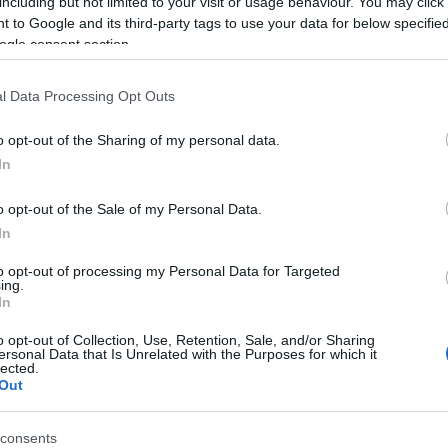
including but not limited to your visit or usage behaviour. You may click 
 to Google and its third-party tags to use your data for below specifi
zeggel hirdette meg a borszőlőültetvények telepítését
ogle consent section.
eretein belül, melyre a kérelmek tervezetten február
t üdvös a támogató pályázati lehetőség, habár
l Data Processing Opt Outs
rszágos igények felére lesz elegendő.
o opt-out of the Sharing of my personal data.
In
tvénytelepítésre
o opt-out of the Sale of my Personal Data.
ácsának elnöke, balatonboglári borász.
In
 csökken, hanem növekszik a termőfelület. Vagyis
to opt-out of processing my Personal Data for Targeted
ing.
 szőlőtelepítési kedv. Ezzel együtt vannak idős
In
k megújítására, ugyanakkor ehhez több esetben
o opt-out of Collection, Use, Retention, Sale, and/or Sharing
rrás.
ersonal Data that Is Unrelated with the Purposes for which it
lected.
. Tavaly 1,5-2 hektár szőlőt újított meg, az idén egy
Out
 tervezi. Mint elmondta, maga is pályázni fog a
consents