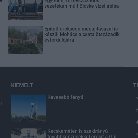
Egyetlen, fél évszázados
vezetéken múlt Bicske vízellátása
Épített öröksége megújításával is
készül Mohács a csata ötszázadik
évfordulójára
KIEMELT
T
Kevesebb fényt!
a
Kecskeméten is szakirányú
továbbképzésekkel erősít a Gál