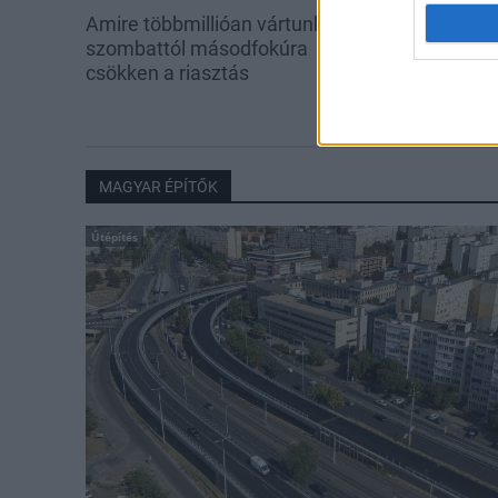
Amire többmillióan vártunk:
Kevesebb fény
szombattól másodfokúra
csökken a riasztás
MAGYAR ÉPÍTŐK
Útépítés