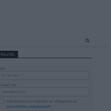
HÍRLEVÉL
Név
E-mail cím
Feliratkozom a hírlevélre és elfogadom az
adatvédelmi szabályzatot!