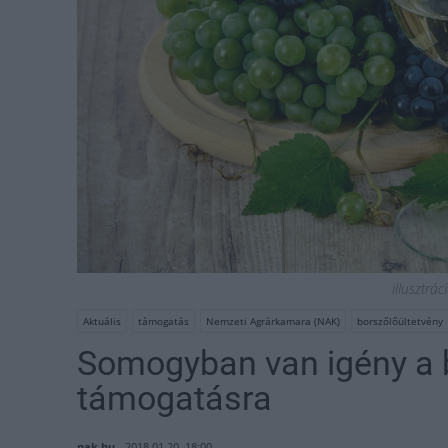
illusztrá
Aktuális
támogatás
Nemzeti Agrárkamara (NAK)
borszőlőültetvény
Somogyban van igény a b
támogatásra
nak.hu
2018.01.20. 18:00