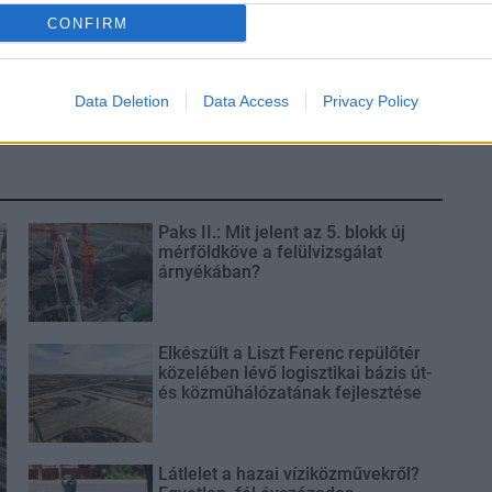
t!
Kecskeméten is szakirányú
CONFIRM
továbbképzésekkel erősít a Gál
Ferenc Egyetem
Data Deletion
Data Access
Privacy Policy
Paks II.: Mit jelent az 5. blokk új
mérföldköve a felülvizsgálat
árnyékában?
Elkészült a Liszt Ferenc repülőtér
közelében lévő logisztikai bázis út-
és közműhálózatának fejlesztése
Látlelet a hazai víziközművekről?