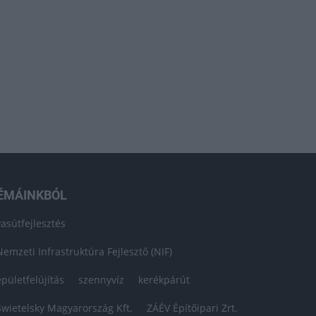
ÉMÁINKBÓL
vasútfejlesztés
Nemzeti Infrastruktúra Fejlesztő (NIF)
épületfelújítás
szennyvíz
kerékpárút
Swietelsky Magyarország Kft.
ZÁÉV Építőipari Zrt.