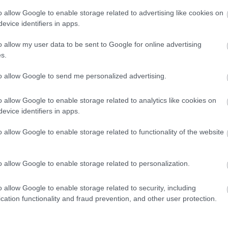
megvalósítására egyéni projekt esetén maximum 75
o allow Google to enable storage related to advertising like cookies on
ljebb 150 millió forint vissza nem térítendő támogatás
evice identifiers in apps.
o allow my user data to be sent to Google for online advertising
s.
lőültetvény
to allow Google to send me personalized advertising.
o allow Google to enable storage related to analytics like cookies on
evice identifiers in apps.
o allow Google to enable storage related to functionality of the website
Országos hírek
o allow Google to enable storage related to personalization.
o allow Google to enable storage related to security, including
cation functionality and fraud prevention, and other user protection.