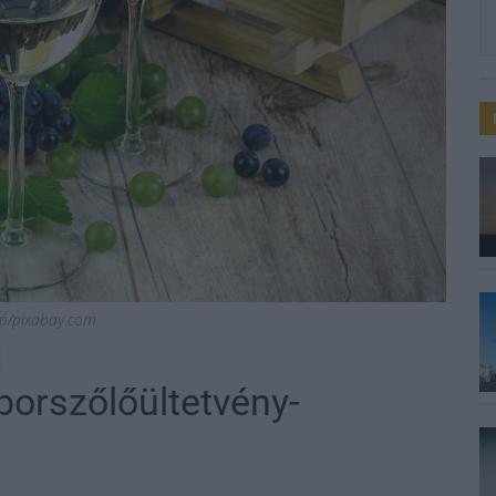
ció/pixabay.com
orszőlőültetvény-