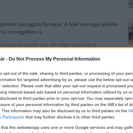
lepítését támogató forrásra. A NAK somogyi elnöke
rul a megyében is.
 megyei elnöke úgy véli: nagy igény lesz a
mogató pályázatra, hiszen a Dél-Balatoni borvidék
ár -
Do Not Process My Personal Information
to opt-out of the sale, sharing to third parties, or processing of your per
ő alapok, vagyis a szőlőültetvény megújítására szóló
formation for targeted advertising by us, please use the below opt-out s
nek, így valamennyien igyekeznek megújítani az
r selection. Please note that after your opt-out request is processed y
eing interest-based ads based on personal information utilized by us or
disclosed to third parties prior to your opt-out. You may separately opt-
losure of your personal information by third parties on the IAB’s list of
. This information may also be disclosed by us to third parties on the
IA
Participants
that may further disclose it to other third parties.
hogy hazánk évente egy százalékkal növelje a
nnek is záros határideje van, így többek között ez is
 that this website/app uses one or more Google services and may gath