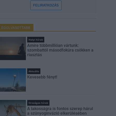
FELIRATKOZÁS
LEGOLVASOTTABB
Helyi hírek
Amire többmillióan vártunk:
szombattól másodfokúra csökken a
riasztás
Aktuális
Kevesebb fényt!
Országos hírek
A lakosságra is fontos szerep hárul
a szúnyoginvázió elkerülésében