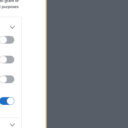
to grant or
ed purposes