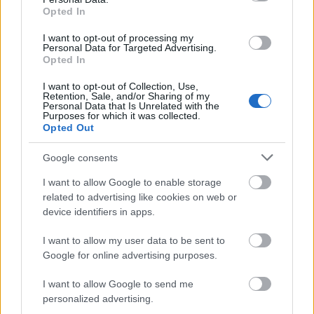
Opted In
I want to opt-out of processing my
Personal Data for Targeted Advertising.
Tata
műemlékfelújítás
műemlék
restaurálás
Opted In
Történelmi táj, amelynek minden köve mesél –
I want to opt-out of Collection, Use,
megújul a tatai Angolkert
Retention, Sale, and/or Sharing of my
Personal Data that Is Unrelated with the
Purposes for which it was collected.
A projekt részeként megújulnak a területen található
Opted Out
műemlékek, köztük a különleges Műromok, valamint a közeli
Várkanyarban álló Nepomuki Szent János híd és szobor is.
Google consents
M1 bővítés: már zajlik a teljesen új
I want to allow Google to enable storage
Bicske Kelet csomópont építése
related to advertising like cookies on web or
device identifiers in apps.
I want to allow my user data to be sent to
Google for online advertising purposes.
Új gyalogosátkelők és jelzőlámpás
csomópont épül Angyalföldön
I want to allow Google to send me
personalized advertising.