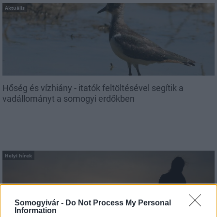
Aktuális
Hőség és vízhiány - itatók feltöltésével segítik a
vadállományt a somogyi erdőkben
Helyi hírek
Somogyivár -
Do Not Process My Personal
Information