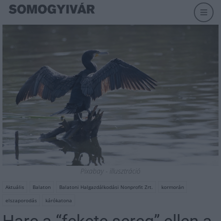
Pixabay - illusztráció
Aktuális
Balaton
Balatoni Halgazdálkodási Nonprofit Zrt.
kormorán
elszaporodás
kárókatona