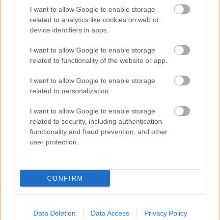
I want to allow Google to enable storage
Másfélszeresére bővítik
related to analytics like cookies on web or
Hódmezővásárhely jó hírű református
device identifiers in apps.
iskoláját
I want to allow Google to enable storage
related to functionality of the website or app.
Látványos építési szakasz indult be a
Flórián téri felüljárón
I want to allow Google to enable storage
related to personalization.
I want to allow Google to enable storage
related to security, including authentication
functionality and fraud prevention, and other
user protection.
HÍRLEVÉL
Név
CONFIRM
E-mail cím
Data Deletion
Data Access
Privacy Policy