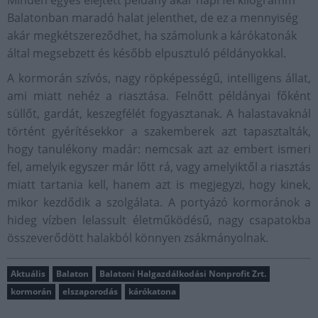
Minden egyes elejtett példány akár napi fél kilogramm
Balatonban maradó halat jelenthet, de ez a mennyiség
akár megkétszereződhet, ha számolunk a kárókatonák
által megsebzett és később elpusztuló példányokkal.
A kormorán szívós, nagy röpképességű, intelligens állat,
ami miatt nehéz a riasztása. Felnőtt példányai főként
süllőt, gardát, keszegfélét fogyasztanak. A halastavaknál
történt gyérítésekkor a szakemberek azt tapasztalták,
hogy tanulékony madár: nemcsak azt az embert ismeri
fel, amelyik egyszer már lőtt rá, vagy amelyiktől a riasztás
miatt tartania kell, hanem azt is megjegyzi, hogy kinek,
mikor kezdődik a szolgálata. A portyázó kormoránok a
hideg vízben lelassult életműködésű, nagy csapatokba
összeverődött halakból könnyen zsákmányolnak.
Aktuális
Balaton
Balatoni Halgazdálkodási Nonprofit Zrt.
kormorán
elszaporodás
kárókatona