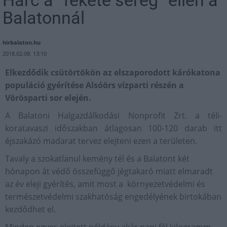
Harc a “fekete sereg” ellen a
Balatonnál
hirbalaton.hu
2018.02.08. 13:10
Elkezdődik csütörtökön az elszaporodott kárókatona
populáció gyérítése Alsóörs vízparti részén a
Vörösparti sor elején.
A Balatoni Halgazdálkodási Nonprofit Zrt. a téli-
koratavaszi időszakban átlagosan 100-120 darab itt
éjszakázó madarat tervez elejteni ezen a területen.
Tavaly a szokatlanul kemény tél és a Balatont két
hónapon át védő összefüggő jégtakaró miatt elmaradt
az év eleji gyérítés, amit most a környezetvédelmi és
természetvédelmi szakhatóság engedélyének birtokában
kezdődhet el.