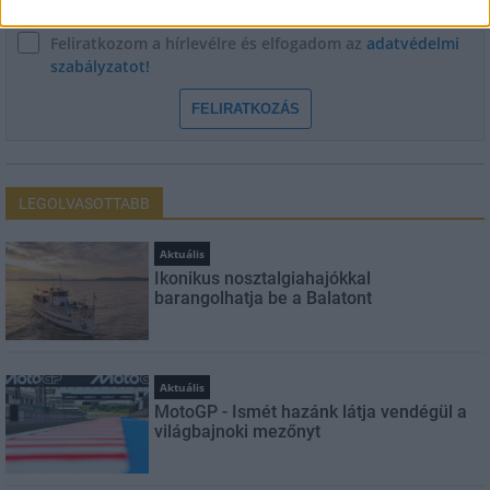
Feliratkozom a hírlevélre és elfogadom az
adatvédelmi
szabályzatot!
FELIRATKOZÁS
LEGOLVASOTTABB
Aktuális
Ikonikus nosztalgiahajókkal
barangolhatja be a Balatont
Aktuális
MotoGP - Ismét hazánk látja vendégül a
világbajnoki mezőnyt