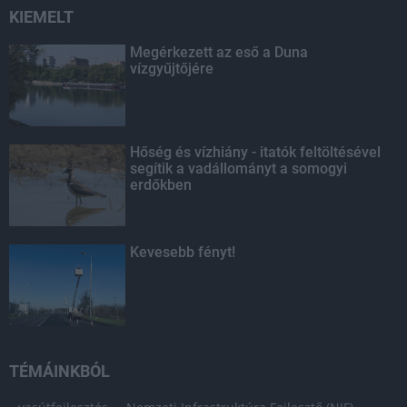
KIEMELT
Megérkezett az eső a Duna
vízgyűjtőjére
Hőség és vízhiány - itatók feltöltésével
segítik a vadállományt a somogyi
erdőkben
Kevesebb fényt!
TÉMÁINKBÓL