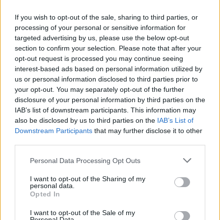
If you wish to opt-out of the sale, sharing to third parties, or
Amire többmillióan vártunk: szombattól másodfokúra
processing of your personal or sensitive information for
csökken a riasztás
targeted advertising by us, please use the below opt-out
section to confirm your selection. Please note that after your
opt-out request is processed you may continue seeing
interest-based ads based on personal information utilized by
us or personal information disclosed to third parties prior to
your opt-out. You may separately opt-out of the further
disclosure of your personal information by third parties on the
MAGYAR ÉPÍTŐK
IAB’s list of downstream participants. This information may
also be disclosed by us to third parties on the
IAB’s List of
Downstream Participants
that may further disclose it to other
Aktuális
third parties.
Please note that this website/app uses one or more Google
Personal Data Processing Opt Outs
services and may gather and store information including but
not limited to your visit or usage behaviour. You may click to
I want to opt-out of the Sharing of my
personal data.
grant or deny consent to Google and its third-party tags to
Opted In
use your data for below specified purposes in below Google
consent section.
I want to opt-out of the Sale of my
Personal Data.