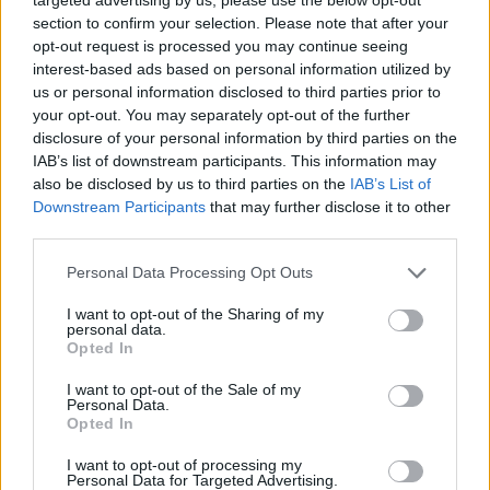
section to confirm your selection. Please note that after your
Hőség és vízhiány - itatók feltöltésével segítik a
opt-out request is processed you may continue seeing
vadállományt a somogyi erdőkben
interest-based ads based on personal information utilized by
us or personal information disclosed to third parties prior to
your opt-out. You may separately opt-out of the further
disclosure of your personal information by third parties on the
IAB’s list of downstream participants. This information may
Helyi hírek
also be disclosed by us to third parties on the
IAB’s List of
Downstream Participants
that may further disclose it to other
third parties.
Please note that this website/app uses one or more Google
Personal Data Processing Opt Outs
services and may gather and store information including but
not limited to your visit or usage behaviour. You may click to
I want to opt-out of the Sharing of my
personal data.
grant or deny consent to Google and its third-party tags to
Opted In
use your data for below specified purposes in below Google
Amire többmillióan vártunk: szombattól másodfokúra
consent section.
csökken a riasztás
I want to opt-out of the Sale of my
Personal Data.
Opted In
I want to opt-out of processing my
Personal Data for Targeted Advertising.