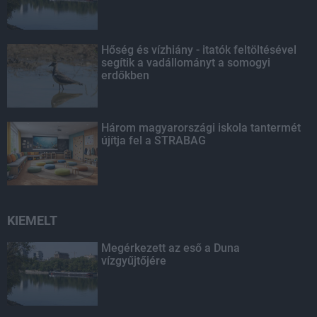
Hőség és vízhiány - itatók feltöltésével
segítik a vadállományt a somogyi
erdőkben
Három magyarországi iskola tantermét
újítja fel a STRABAG
KIEMELT
Megérkezett az eső a Duna
vízgyűjtőjére