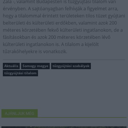
Zala -, valamint Budapesten is tűzgyújtási tilalom van
érvényben. A sajtóanyagban felhívják a figyelmet arra,
hogy a tilalommal érintett területeken tilos tüzet gyújtani
belterületi és külterületi erdőkben, valamint azok 200
méteres körzetében fekvő külterületi ingatlanokon, de a
fásításokban és azok 200 méteres körzetében lévő
külterületi ingatlanokon is. A tilalom a kijelölt
tűzrakóhelyekre is vonatkozik.
Aktuális
Somogy megye
tűzgyújtási szabályok
tűzgyújtási tilalom
AJÁNLJUK MÉG