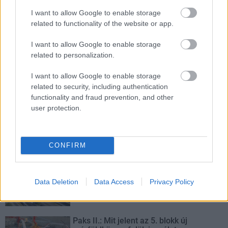
Tizenegy meglévő csomópontot korszerűsít és négy új,
I want to allow Google to enable storage
különszintű csomópontot hoz létre az MKIF az M1-es
related to functionality of the website or app.
bővítésénél.
I want to allow Google to enable storage
Új gyalogosátkelők és jelzőlámpás
related to personalization.
csomópont épül Angyalföldön
I want to allow Google to enable storage
related to security, including authentication
functionality and fraud prevention, and other
user protection.
Másfélszeresére bővítik
Hódmezővásárhely jó hírű református
iskoláját
CONFIRM
Látványos építési szakasz indult be a
Flórián téri felüljárón
Data Deletion
Data Access
Privacy Policy
Paks II.: Mit jelent az 5. blokk új