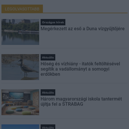
LEGOLVASOTTABB
Országos hírek
Megérkezett az eső a Duna vízgyűjtőjére
Aktuális
Hőség és vízhiány - itatók feltöltésével
segítik a vadállományt a somogyi
erdőkben
Aktuális
Három magyarországi iskola tantermét
újítja fel a STRABAG
Aktuális