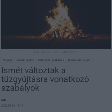
Fotó: Illusztráció, unsplash.com
Aktuális
Somogy megye
tűzgyújtási szabályok
tűzgyújtási tilalom
Ismét változtak a
tűzgyújtásra vonatkozó
szabályok
MTI
2025.08.04. 11:14