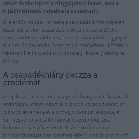
Ismét életbe lépett a tűzgyújtási tilalom, ami a
kijelölt tűzrakó helyekre is vonatkozik.
A jelentős nappali felmelegedés miatt ismét teljesen
kiszáradt a biomassza az erdőkben és az erdőkkel
szomszédos területeken, ezért vasárnaptól tűzgyújtási
tilalom lép érvénybe Somogy vármegyében - közölte a
Nemzeti Élelmiszerlánc-biztonsági Hivatal (Nébih) az
MTI-vel.
A csapadékhiány okozza a
problémát
A tájékoztatás szerint a csapadékhiány miatt kiszáradt
erdőtalajok szinte elnyelik a kisebb csapadékokat, ez
fokozottan érvényes a somogyi homoktalajokra. A
vármegye fenyvesállományai és erdőfelújításai
különösen veszélyeztetettek. Az extrém száraz
biomassza miatt gyors tűzterjedés alakul ki kisebb szél