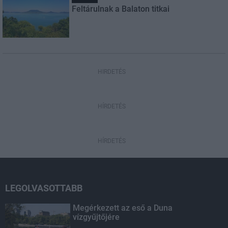
Feltárulnak a Balaton titkai
HIRDETÉS
HÍRDETÉS
HÍRDETÉS
LEGOLVASOTTABB
Megérkezett az eső a Duna
vízgyűjtőjére