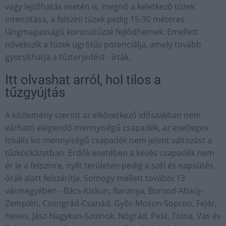
vagy lejtőhatás esetén is, megnő a keletkező tüzek
intenzitása, a felszíni tüzek pedig 15-30 méteres
lángmagasságú koronatűzzé fejlődhetnek. Emellett
növekszik a tüzek ugrótűz potenciálja, amely tovább
gyorsíthatja a tűzterjedést - írták.
Itt olvashat arról, hol tilos a
tűzgyújtás
A közlemény szerint az elkövetkező időszakban nem
várható elegendő mennyiségű csapadék, az esetleges
lokális kis mennyiségű csapadék nem jelent változást a
tűzkockázatban. Erdők esetében a kevés csapadék nem
ér le a felszínre, nyílt területen pedig a szél és napsütés
órák alatt felszárítja. Somogy mellett további 13
vármegyében - Bács-Kiskun, Baranya, Borsod-Abaúj-
Zemplén, Csongrád-Csanád, Győr-Moson-Sopron, Fejér,
Heves, Jász-Nagykun-Szolnok, Nógrád, Pest, Tolna, Vas és