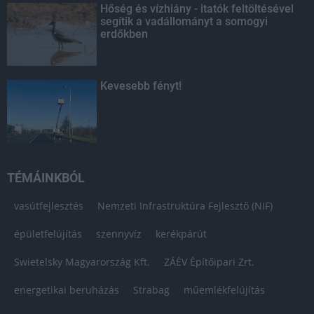
Hőség és vízhiány - itatók feltöltésével
segítik a vadállományt a somogyi
erdőkben
Kevesebb fényt!
TÉMÁINKBÓL
vasútfejlesztés
Nemzeti Infrastruktúra Fejlesztő (NIF)
épületfelújítás
szennyvíz
kerékpárút
Swietelsky Magyarország Kft.
ZÁÉV Építőipari Zrt.
energetikai beruházás
Strabag
műemlékfelújítás