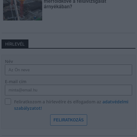
mérföldköve a felülvizsgálat
árnyékában?
HÍRLEVÉL
Név
E-mail cím
Feliratkozom a hírlevélre és elfogadom az
adatvédelmi
szabályzatot!
FELIRATKOZÁS