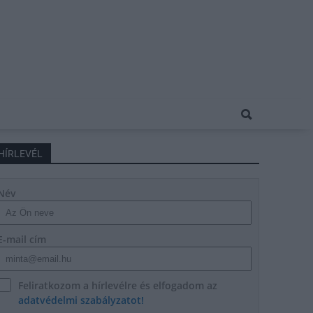
HÍRLEVÉL
Név
E-mail cím
Feliratkozom a hírlevélre és elfogadom az
adatvédelmi szabályzatot!