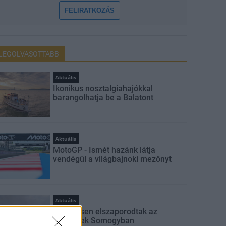
FELIRATKOZÁS
LEGOLVASOTTABB
Aktuális
Ikonikus nosztalgiahajókkal
barangolhatja be a Balatont
Aktuális
MotoGP - Ismét hazánk látja
vendégül a világbajnoki mezőnyt
Aktuális
Jelentősen elszaporodtak az
avartüzek Somogyban