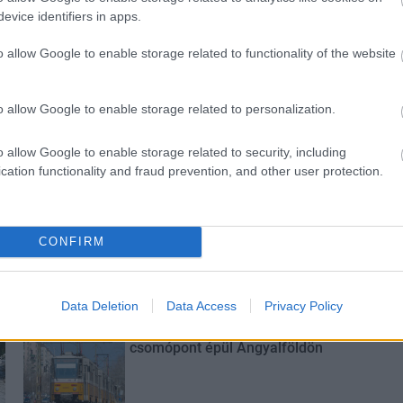
evice identifiers in apps.
o allow Google to enable storage related to functionality of the website
ány - itatók
Amire többmillióan vártunk:
egítik a
szombattól másodfokúra
 a somogyi
csökken a riasztás
o allow Google to enable storage related to personalization.
o allow Google to enable storage related to security, including
cation functionality and fraud prevention, and other user protection.
M1 bővítés: már zajlik a teljesen új
CONFIRM
Bicske Kelet csomópont építése
Data Deletion
Data Access
Privacy Policy
Új gyalogosátkelők és jelzőlámpás
csomópont épül Angyalföldön