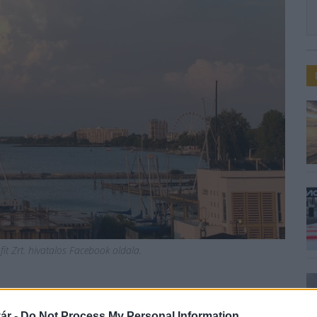
t Zrt. hivatalos Facebook oldala.
át a Balaton felett
ár -
Do Not Process My Personal Information