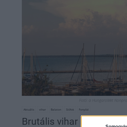
Fotó: a HungaroMet Nonprofi
Aktuális
vihar
Balaton
Siófok
Fonyód
Brutális vihar száguldott 
Somogyiv