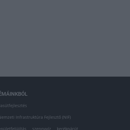
ÉMÁINKBÓL
vasútfejlesztés
Nemzeti Infrastruktúra Fejlesztő (NIF)
épületfelújítás
szennyvíz
kerékpárút