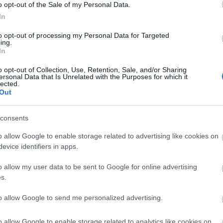
o opt-out of the Sale of my Personal Data.
 Balatonszemesen óránkénti 100 kilométeres, Fonyódon
In
aroMet szélműszerei. Arról is írtak, hogy a gyors
legnek, a kora délutáni 30 Celsius-fokról hirtelen 20
to opt-out of processing my Personal Data for Targeted
ing.
 vízparton kidőlt fák kísérték, a Balaton felett pedig
In
ő porzó vízfüggöny jelensége is.
o opt-out of Collection, Use, Retention, Sale, and/or Sharing
ersonal Data that Is Unrelated with the Purposes for which it
lected.
Out
consents
o allow Google to enable storage related to advertising like cookies on
evice identifiers in apps.
o allow my user data to be sent to Google for online advertising
Helyi hírek
s.
to allow Google to send me personalized advertising.
o allow Google to enable storage related to analytics like cookies on