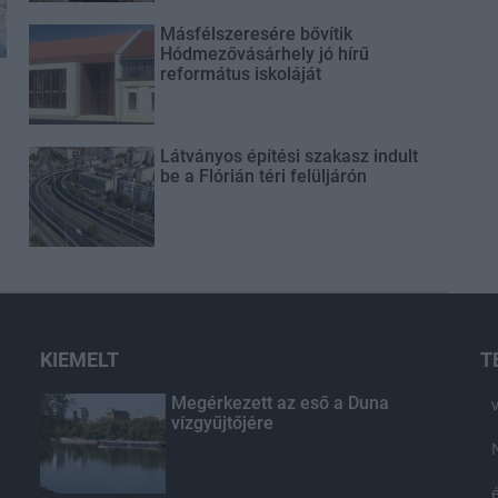
Másfélszeresére bővítik
Hódmezővásárhely jó hírű
református iskoláját
Látványos építési szakasz indult
be a Flórián téri felüljárón
KIEMELT
T
Megérkezett az eső a Duna
vízgyűjtőjére