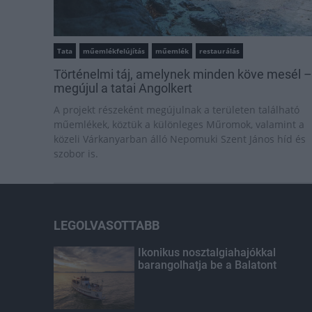
Tata
műemlékfelújítás
műemlék
restaurálás
Történelmi táj, amelynek minden köve mesél –
megújul a tatai Angolkert
A projekt részeként megújulnak a területen található
műemlékek, köztük a különleges Műromok, valamint a
közeli Várkanyarban álló Nepomuki Szent János híd és
szobor is.
LEGOLVASOTTABB
Ikonikus nosztalgiahajókkal
barangolhatja be a Balatont