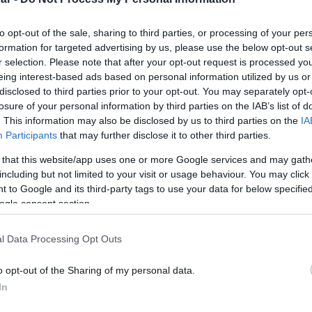
to opt-out of the sale, sharing to third parties, or processing of your per
formation for targeted advertising by us, please use the below opt-out s
r selection. Please note that after your opt-out request is processed y
eing interest-based ads based on personal information utilized by us or
disclosed to third parties prior to your opt-out. You may separately opt-
losure of your personal information by third parties on the IAB’s list of
 alakult ki szerdán a Balatonnál, Siófokon óránkénti
. This information may also be disclosed by us to third parties on the
IA
 írta a HungaroMet Zrt. a Facebook-oldalán
Participants
that may further disclose it to other third parties.
 that this website/app uses one or more Google services and may gath
ara
including but not limited to your visit or usage behaviour. You may click 
 to Google and its third-party tags to use your data for below specifi
ogle consent section.
elett, elszórtan kialakultak - akár szupercellás jegyeket
 tavi viharjelzési szezon eddigi legerősebb vihara
l Data Processing Opt Outs
rbe szerveződő, szupercellás jegyeket viselő zivatarok
kénti 90 kilométeres feletti széllökések társultak.
o opt-out of the Sharing of my personal data.
elenség is
In