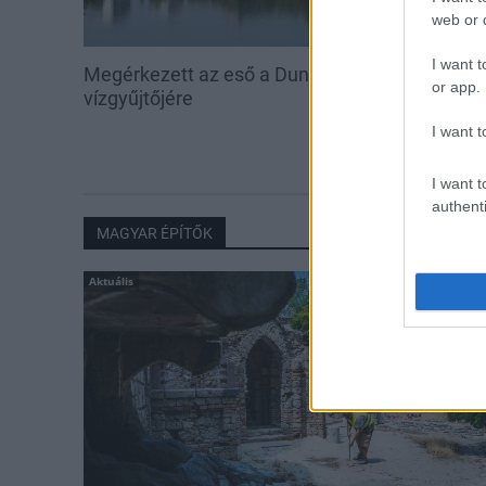
web or d
I want t
Megérkezett az eső a Duna
Hőség és vízhi
or app.
vízgyűjtőjére
feltöltésével s
vadállományt
I want t
erdőkben
I want t
authenti
MAGYAR ÉPÍTŐK
Aktuális