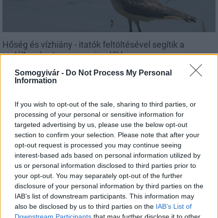
Hőség és vízhiány - itatók feltöltésével segítik a
vadállományt a somogyi erdőkben
Somogyivár -
Do Not Process My Personal
Information
If you wish to opt-out of the sale, sharing to third parties, or
Helyi hírek
processing of your personal or sensitive information for
targeted advertising by us, please use the below opt-out
section to confirm your selection. Please note that after your
opt-out request is processed you may continue seeing
interest-based ads based on personal information utilized by
us or personal information disclosed to third parties prior to
your opt-out. You may separately opt-out of the further
disclosure of your personal information by third parties on the
Amire többmillióan vártunk: szombattól másodfokúra
IAB’s list of downstream participants. This information may
csökken a riasztás
also be disclosed by us to third parties on the
IAB’s List of
Downstream Participants
that may further disclose it to other