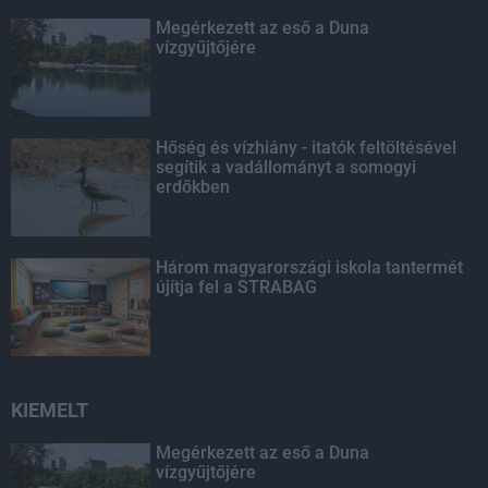
Megérkezett az eső a Duna
vízgyűjtőjére
Hőség és vízhiány - itatók feltöltésével
segítik a vadállományt a somogyi
erdőkben
Három magyarországi iskola tantermét
újítja fel a STRABAG
KIEMELT
Megérkezett az eső a Duna
vízgyűjtőjére