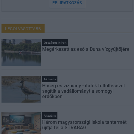
FELIRATKOZÁS
LEGOLVASOTTABB
Országos hírek
Megérkezett az eső a Duna vízgyűjtőjére
Aktuális
Hőség és vízhiány - itatók feltöltésével
segítik a vadállományt a somogyi
erdőkben
Aktuális
Három magyarországi iskola tantermét
újítja fel a STRABAG