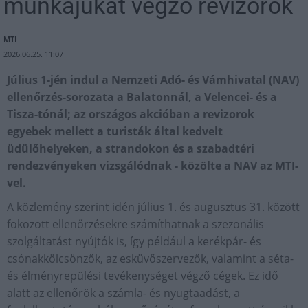
munkájukat végző revizorok
MTI
2026.06.25. 11:07
Július 1-jén indul a Nemzeti Adó- és Vámhivatal (NAV)
ellenőrzés-sorozata a Balatonnál, a Velencei- és a
Tisza-tónál; az országos akcióban a revizorok
egyebek mellett a turisták által kedvelt
üdülőhelyeken, a strandokon és a szabadtéri
rendezvényeken vizsgálódnak - közölte a NAV az MTI-
vel.
A közlemény szerint idén július 1. és augusztus 31. között
fokozott ellenőrzésekre számíthatnak a szezonális
szolgáltatást nyújtók is, így például a kerékpár- és
csónakkölcsönzők, az esküvőszervezők, valamint a séta-
és élményrepülési tevékenységet végző cégek. Ez idő
alatt az ellenőrök a számla- és nyugtaadást, a