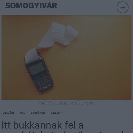
Fotó: Illusztráció, unsplash.com
Aktuális
NAV
ellenőrzés
Balaton
Itt bukkannak fel a