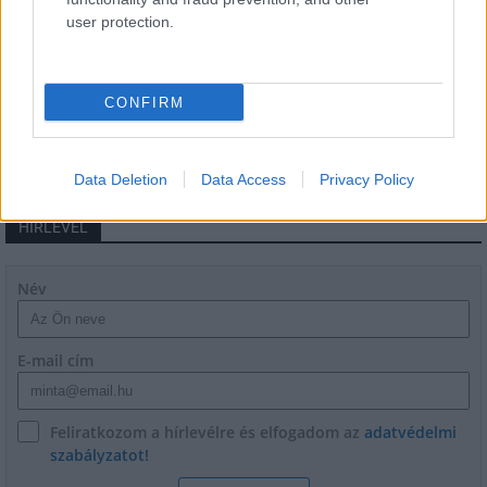
user protection.
Paks II.: Mit jelent az 5. blokk új
mérföldköve a felülvizsgálat
árnyékában?
CONFIRM
Data Deletion
Data Access
Privacy Policy
HÍRLEVÉL
Név
E-mail cím
Feliratkozom a hírlevélre és elfogadom az
adatvédelmi
szabályzatot!