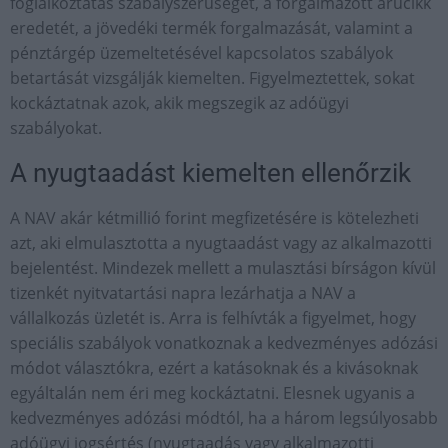
foglalkoztatás szabályszerűségét, a forgalmazott árucikk
eredetét, a jövedéki termék forgalmazását, valamint a
pénztárgép üzemeltetésével kapcsolatos szabályok
betartását vizsgálják kiemelten. Figyelmeztettek, sokat
kockáztatnak azok, akik megszegik az adóügyi
szabályokat.
A nyugtaadást kiemelten ellenőrzik
A NAV akár kétmillió forint megfizetésére is kötelezheti
azt, aki elmulasztotta a nyugtaadást vagy az alkalmazotti
bejelentést. Mindezek mellett a mulasztási bírságon kívül
tizenkét nyitvatartási napra lezárhatja a NAV a
vállalkozás üzletét is. Arra is felhívták a figyelmet, hogy
speciális szabályok vonatkoznak a kedvezményes adózási
módot választókra, ezért a katásoknak és a kivásoknak
egyáltalán nem éri meg kockáztatni. Elesnek ugyanis a
kedvezményes adózási módtól, ha a három legsúlyosabb
adóügyi jogsértés (nyugtaadás vagy alkalmazotti