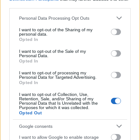
third parties.
Please note that this website/app uses one or more Google
Personal Data Processing Opt Outs
services and may gather and store information including but
not limited to your visit or usage behaviour. You may click to
I want to opt-out of the Sharing of my
personal data.
grant or deny consent to Google and its third-party tags to
MAGYAR ÉPÍTŐK
Opted In
use your data for below specified purposes in below Google
consent section.
I want to opt-out of the Sale of my
Personal Data.
Útépítés
Opted In
I want to opt-out of processing my
Personal Data for Targeted Advertising.
Opted In
I want to opt-out of Collection, Use,
Retention, Sale, and/or Sharing of my
Personal Data that Is Unrelated with the
Purposes for which it was collected.
Opted Out
Google consents
I want to allow Google to enable storage
autópálya
útépítés
M1-es autópálya
Bicske