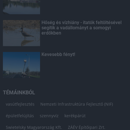
Hőség és vízhiány - itatók feltöltésével
segítik a vadállományt a somogyi
erdőkben
Kevesebb fényt!
TÉMÁINKBÓL
vasútfejlesztés
Nemzeti Infrastruktúra Fejlesztő (NIF)
épületfelújítás
szennyvíz
kerékpárút
Swietelsky Magyarország Kft.
ZÁÉV Építőipari Zrt.