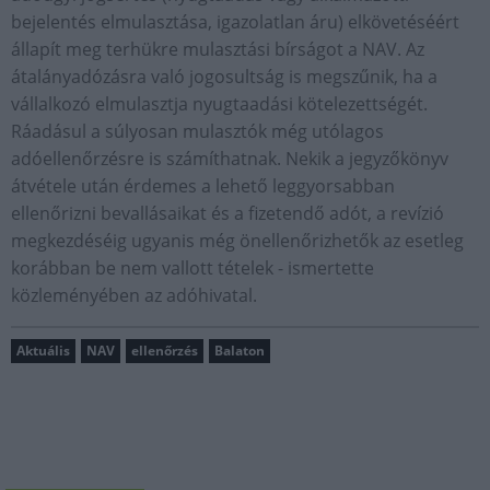
bejelentés elmulasztása, igazolatlan áru) elkövetéséért
állapít meg terhükre mulasztási bírságot a NAV. Az
átalányadózásra való jogosultság is megszűnik, ha a
vállalkozó elmulasztja nyugtaadási kötelezettségét.
Ráadásul a súlyosan mulasztók még utólagos
adóellenőrzésre is számíthatnak. Nekik a jegyzőkönyv
átvétele után érdemes a lehető leggyorsabban
ellenőrizni bevallásaikat és a fizetendő adót, a revízió
megkezdéséig ugyanis még önellenőrizhetők az esetleg
korábban be nem vallott tételek - ismertette
közleményében az adóhivatal.
Aktuális
NAV
ellenőrzés
Balaton